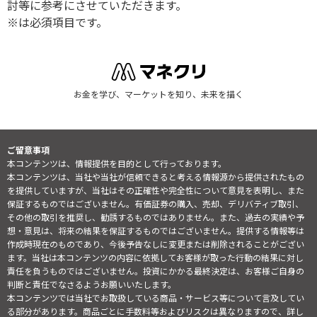
討等に参考にさせていただきます。
※は必須項目です。
お金を学び、マーケットを知り、未来を描く
ご留意事項
本コンテンツは、情報提供を目的として行っております。
本コンテンツは、当社や当社が信頼できると考える情報源から提供されたもの
を提供していますが、当社はその正確性や完全性について意見を表明し、また
保証するものではございません。有価証券の購入、売却、デリバティブ取引、
その他の取引を推奨し、勧誘するものではありません。また、過去の実績や予
想・意見は、将来の結果を保証するものではございません。提供する情報等は
作成時現在のものであり、今後予告なしに変更または削除されることがござい
ます。当社は本コンテンツの内容に依拠してお客様が取った行動の結果に対し
責任を負うものではございません。投資にかかる最終決定は、お客様ご自身の
判断と責任でなさるようお願いいたします。
本コンテンツでは当社でお取扱している商品・サービス等について言及してい
る部分があります。商品ごとに手数料等およびリスクは異なりますので、詳し