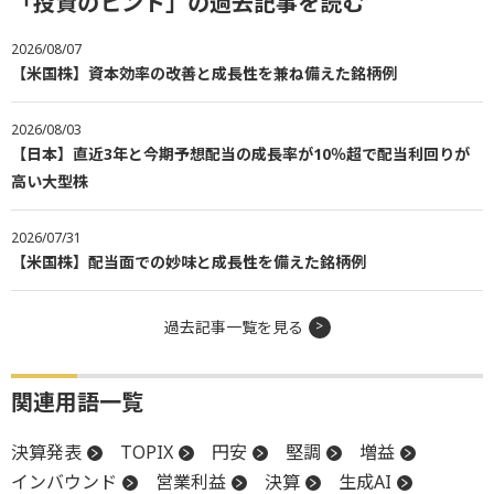
「投資のヒント」の過去記事を読む
2026/08/07
【米国株】資本効率の改善と成長性を兼ね備えた銘柄例
2026/08/03
【日本】直近3年と今期予想配当の成長率が10％超で配当利回りが
高い大型株
2026/07/31
【米国株】配当面での妙味と成長性を備えた銘柄例
過去記事一覧を見る
関連用語一覧
決算発表
TOPIX
円安
堅調
増益
インバウンド
営業利益
決算
生成AI