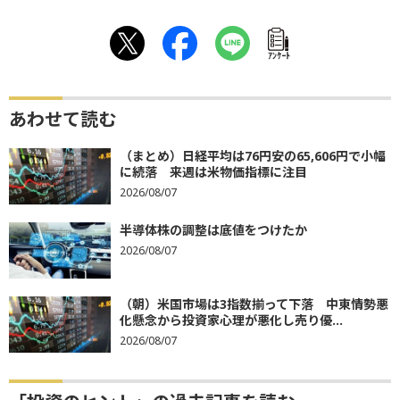
ｱﾝｹｰﾄ
あわせて読む
（まとめ）日経平均は76円安の65,606円で小幅
に続落 来週は米物価指標に注目
2026/08/07
半導体株の調整は底値をつけたか
2026/08/07
（朝）米国市場は3指数揃って下落 中東情勢悪
化懸念から投資家心理が悪化し売り優...
2026/08/07