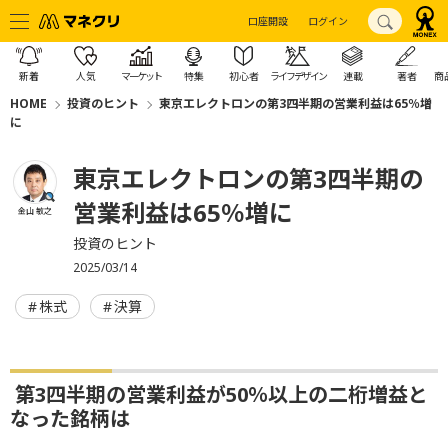
口座開設
ログイン
新着
人気
マーケット
特集
初心者
ライフデザイン
連載
著者
商
HOME
投資のヒント
東京エレクトロンの第3四半期の営業利益は65％増
に
東京エレクトロンの第3四半期の
営業利益は65％増に
金山 敏之
投資のヒント
2025/03/14
株式
決算
第3四半期の営業利益が50％以上の二桁増益と
なった銘柄は