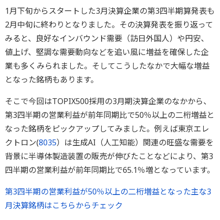
1月下旬からスタートした3月決算企業の第3四半期算発表も
2月中旬に終わりとなりました。その決算発表を振り返って
みると、良好なインバウンド需要（訪日外国人）や円安、
値上げ、堅調な需要動向などを追い風に増益を確保した企
業も多くみられました。そしてこうしたなかで大幅な増益
となった銘柄もあります。
そこで今回はTOPIX500採用の3月期決算企業のなかから、
第3四半期の営業利益が前年同期比で50％以上の二桁増益と
なった銘柄をピックアップしてみました。例えば東京エレ
クトロン(
8035
）は生成AI（人工知能）関連の旺盛な需要を
背景に半導体製造装置の販売が伸びたことなどにより、第3
四半期の営業利益が前年同期比で65.1％増となっています。
第3四半期の営業利益が50％以上の二桁増益となった主な3
月決算銘柄はこちらからチェック