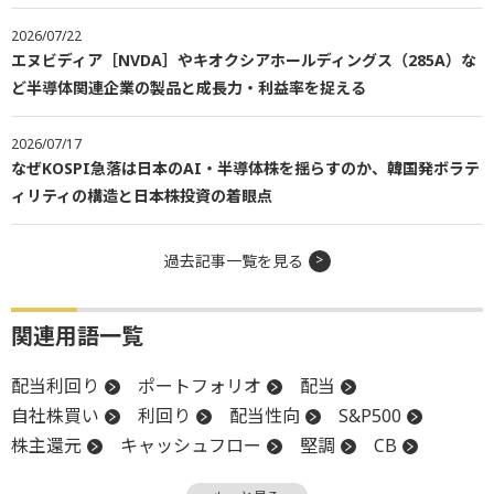
2026/07/22
エヌビディア［NVDA］やキオクシアホールディングス（285A）な
ど半導体関連企業の製品と成長力・利益率を捉える
2026/07/17
なぜKOSPI急落は日本のAI・半導体株を揺らすのか、韓国発ボラテ
ィリティの構造と日本株投資の着眼点
過去記事一覧を見る
関連用語一覧
配当利回り
ポートフォリオ
配当
自社株買い
利回り
配当性向
S&P500
株主還元
キャッシュフロー
堅調
CB
調整