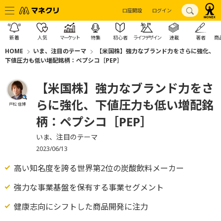
口座開設
ログイン
新着
人気
マーケット
特集
初心者
ライフデザイン
連載
著者
商
HOME
いま、注目のテーマ
【米国株】強力なブランド力をさらに強化、
下値圧力も低い増配銘柄：ペプシコ［PEP］
【米国株】強力なブランド力をさ
らに強化、下値圧力も低い増配銘
戸松 信博
柄：ペプシコ［PEP］
いま、注目のテーマ
2023/06/13
高い知名度を誇る世界第2位の炭酸飲料メーカー
強力な事業基盤を保有する事業セグメント
健康志向にシフトした商品開発に注力