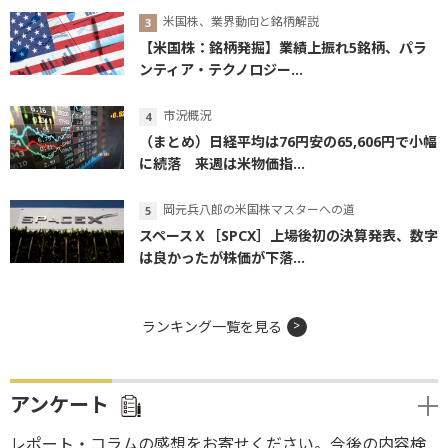
米国株、業界動向と銘柄解説
【米国株：銘柄発掘】業績上振れ5銘柄、パラ
ンティア・テクノロジー...
市況概況
（まとめ）日経平均は76円安の65,606円で小幅
に続落 来週は米物価指...
岡元兵八郎の米国株マスターへの道
スペースＸ［SPCX］上場後初の決算発表、数字
は良かったが株価が下落...
ランキング一覧を見る
アンケート
レポート・コラムの感想をお寄せください。今後の内容検