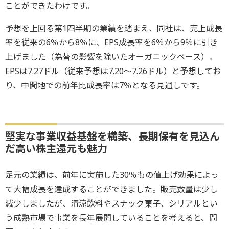
ことができたわけです。
予想を上回る第1四半期の業績を踏まえ、同社は、売上成長
率を従来の6％から8％に、EPS成長率を6％から9％に引き
上げました（為替の影響を除いたオーガニックベース）。
EPSは7.27ドル（従来予想は7.20～7.26ドル）と予想してお
り、中間地での前年比成長率は7％となる見通しです。
堅実な事業収益基盤を構築、長期保有を見込ん
だ高い株主還元も魅力
足元の業績は、前年に実施した30％もの値上げ効果によっ
て大幅成長を達成することができました。販売数量は少し
減少しましたが、清涼飲料やスナック菓子、シリアルとい
う成熟市場で事業を長年展開していることを考えると、問