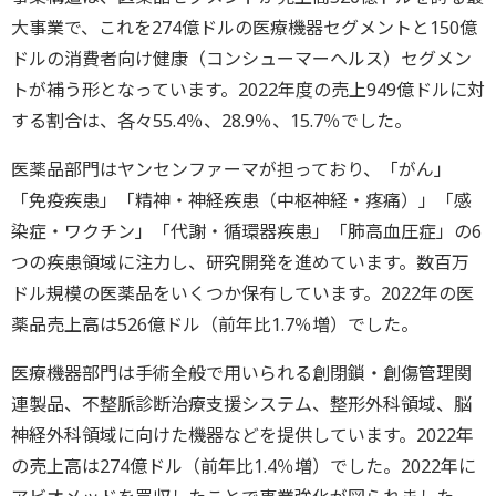
大事業で、これを274億ドルの医療機器セグメントと150億
ドルの消費者向け健康（コンシューマーヘルス）セグメン
トが補う形となっています。2022年度の売上949億ドルに対
する割合は、各々55.4％、28.9％、15.7％でした。
医薬品部門はヤンセンファーマが担っており、「がん」
「免疫疾患」「精神・神経疾患（中枢神経・疼痛）」「感
染症・ワクチン」「代謝・循環器疾患」「肺高血圧症」の6
つの疾患領域に注力し、研究開発を進めています。数百万
ドル規模の医薬品をいくつか保有しています。2022年の医
薬品売上高は526億ドル（前年比1.7％増）でした。
医療機器部門は手術全般で用いられる創閉鎖・創傷管理関
連製品、不整脈診断治療支援システム、整形外科領域、脳
神経外科領域に向けた機器などを提供しています。2022年
の売上高は274億ドル（前年比1.4％増）でした。2022年に