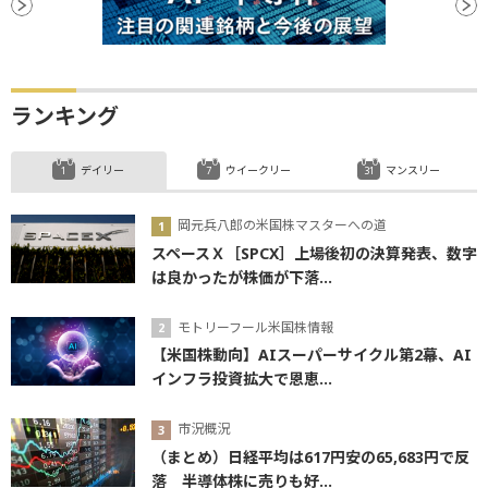
ランキング
デイリー
ウイークリー
マンスリー
岡元兵八郎の米国株マスターへの道
スペースＸ［SPCX］上場後初の決算発表、数字
は良かったが株価が下落...
モトリーフール米国株情報
【米国株動向】AIスーパーサイクル第2幕、AI
インフラ投資拡大で恩恵...
市況概況
（まとめ）日経平均は617円安の65,683円で反
落 半導体株に売りも好...