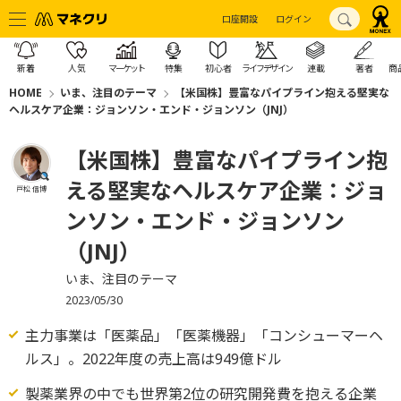
口座開設
ログイン
新着
人気
マーケット
特集
初心者
ライフデザイン
連載
著者
商
HOME
いま、注目のテーマ
【米国株】豊富なパイプライン抱える堅実な
ヘルスケア企業：ジョンソン・エンド・ジョンソン（JNJ）
【米国株】豊富なパイプライン抱
える堅実なヘルスケア企業：ジョ
戸松 信博
ンソン・エンド・ジョンソン
（JNJ）
いま、注目のテーマ
2023/05/30
主力事業は「医薬品」「医薬機器」「コンシューマーヘ
ルス」。2022年度の売上高は949億ドル
製薬業界の中でも世界第2位の研究開発費を抱える企業