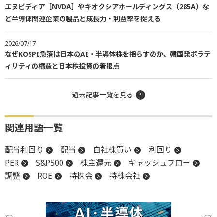
エヌビディア［NVDA］やキオクシアホールディングス（285A）な
ど半導体関連企業の製品と成長力・利益率を捉える
2026/07/17
なぜKOSPI急落は日本のAI・半導体株を揺らすのか、韓国発ボラテ
ィリティの構造と日本株投資の着眼点
過去記事一覧を見る
関連用語一覧
配当利回り
配当
自社株買い
利回り
PER
S&P500
株主還元
キャッシュフロー
調整
ROE
持株会
持株会社