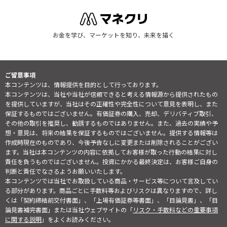
お金を学び、マーケットを知り、未来を描く
ご留意事項
本コンテンツは、情報提供を目的として行っております。
本コンテンツは、当社や当社が信頼できると考える情報源から提供されたもの
を提供していますが、当社はその正確性や完全性について意見を表明し、また
保証するものではございません。有価証券の購入、売却、デリバティブ取引、
その他の取引を推奨し、勧誘するものではありません。また、過去の実績や予
想・意見は、将来の結果を保証するものではございません。提供する情報等は
作成時現在のものであり、今後予告なしに変更または削除されることがござい
ます。当社は本コンテンツの内容に依拠してお客様が取った行動の結果に対し
責任を負うものではございません。投資にかかる最終決定は、お客様ご自身の
判断と責任でなさるようお願いいたします。
本コンテンツでは当社でお取扱している商品・サービス等について言及してい
る部分があります。商品ごとに手数料等およびリスクは異なりますので、詳し
くは「契約締結前交付書面」、「上場有価証券等書面」、「目論見書」、「目
論見書補完書面」または当社ウェブサイトの「
リスク・手数料などの重要事項
に関する説明
」をよくお読みください。