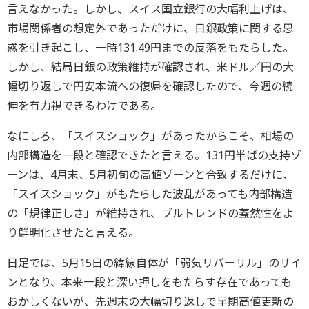
言えなかった。しかし、スイス国立銀行の大幅利上げは、
市場関係者の想定外であっただけに、日銀政策に関する思
惑を引き起こし、一時131.49円までの反落をもたらした。
しかし、結局日銀の政策維持が確認され、米ドル／円の大
幅切り返しで円安本流への復帰を確認したので、今週の続
伸を有力視できるわけである。
なにしろ、「スイスショック」があったからこそ、相場の
内部構造を一段と確認できたと言える。131円半ばの支持ゾ
ーンは、4月末、5月初旬の高値ゾーンと合致するだけに、
「スイスショック」がもたらした波乱があっても内部構造
の「規律正しさ」が維持され、ブルトレンドの蓋然性をよ
り鮮明化させたと言える。
日足では、5月15日の緯線自体が「弱気リバーサル」のサイ
ンとなり、本来一段と深い押しをもたらす存在であっても
おかしくないが、先週末の大幅切り返しで早期高値更新の