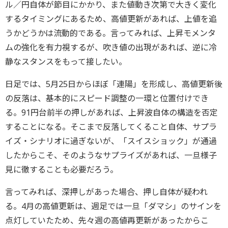
ル／円自体が節目にかかり、また値動き次第で大きく変化
するタイミングにあるため、高値更新があれば、上値を追
うかどうかは流動的である。言ってみれば、上昇モメンタ
ムの強化を有力視するが、吹き値の出現があれば、逆に冷
静なスタンスをもって接したい。
日足では、5月25日からほぼ「連陽」を形成し、高値更新後
の反落は、基本的にスピード調整の一環と位置付けでき
る。91円台前半の押しがあれば、上昇波自体の構造を否定
することになる。そこまで反落してくること自体、サプラ
イズ・シナリオに過ぎないが、「スイスショック」が通過
したからこそ、そのようなサプライズがあれば、一旦様子
見に徹することも必要だろう。
言ってみれば、深押しがあった場合、押し自体が疑われ
る。4月の高値更新は、週足では一旦「ダマシ」のサインを
点灯していたため、先々週の高値再更新があったからこ