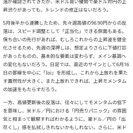
落が確認されてきたが、米ドル買い優勢で豪ドル対円の上
昇渋りがあっても、トレンドの修正はないだろう。
5月後半から連騰したため、先々週高値の96.90円からの反
落は、スピード調整として「正当化」できる側面もある。
保ち合いの先行があれば、むしろこれからの上昇波を健全
化させるため、先週の深押しは、想定よりさらに下値打診
があったものの、基本的な要素は変わらず、メイン基調へ
の変化もないだろう。日足では、直近のサインとして6月16
日の罫線を中心に「Ioi」を形成し、これから上放れを果た
す蓋然性が大きく、また上放れできれば、上昇モメンタム
の加速をもたらすだろう。
一方、高値更新後の反落は、往々にしてモメンタムの低下
を意味し、米ドル／円における「円売りパニック」の雰囲
気と相まって観察すればわかるように、豪ドル／円の「出
尽くし」感を払拭しきれないかもしれない。さらに、米ド