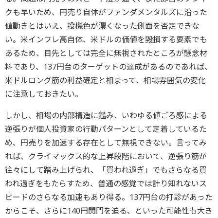
クも早いため、円売り自体がファンダメンタルズに沿った
値動きとはいえ、投機色が濃くなった側面を否定できな
い。米インフレ高自体、米ドルの価値を毀損する要素でも
あるため、目先としては完全に無視されたところが懸念材
料であり、137円台のターゲットの達成があるのであれば、
米ドルロング筋の利益確定と相まって、相場雰囲気の変化
に注意しておきたい。
しかし、相場の内部構造に鑑み、いわゆる値ごろ感による
逆張りが個人投資家の行動パターンとして定着しているた
め、円売りを加速する存在として無視できない。言ってみ
れば、クライマックス的な上昇段階において、逆張り筋が
往々にして踏み上げられ、「買われ過ぎ」でもさらなる買
われ過ぎをもたらすため、普通の感覚では計り知れないス
ピードのさらなる加速もあり得る。137円台の打診があった
からこそ、さらに140円関門を迫る、といった可能性も大き