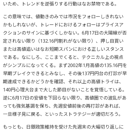
いため、トレンドを逆張りする行動はなお禁物である。
この意味では、値動きのみでは市況をフォローしきれない
かもしれないが、トレードにおけるフォローはプライスア
クションのサインに基づくしかない。6月17日の大陽線が否
定されない限り（132.16円割れがない限り）、押し目買い
または高値追いはなお短期スパンにおける正しいスタンス
である。なにしろ、ここまでくると、テクニカル上の視点
がシンプルになってくる。まず2002年1月高値の135.16円を
早期ブレイクできるとみなし、その後137円円台の打診が早
期達成できるかどうかを確認、それ以上の高値トライは、
140円心理大台まで大した節目がないことを覚悟している。
逆に6月17日の安値を下回らない限り、高値圏での波乱があ
っても強気基調を保ち、先週安値前後の再打診があれば、
一旦様子見に戻る、といったストラテジーが適切だろう。
もっとも、日銀政策維持を受けた先週末の大幅切り返しに