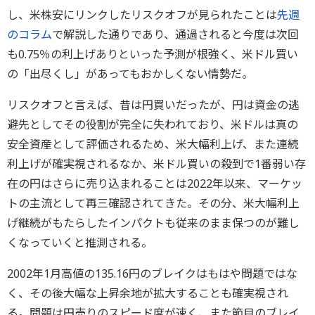
し、米株安にリンクしたリスクオフが見られたことは
先週
のコラム
で解説した通りであり、通過されると今度は次回
も0.75％の利上げありといった予測が根強く、米ドル買い
の「出尽くし」があってもおかしくない情勢だ。
リスクオフと言えば、昔は円買いだったが、円は資金の逃
避先としてその役割が完全に失われており、米ドルは真の
安全資産として評価されるため、米大幅利上げ、また連続
利上げが確実視されるなか、米ドル買いの殺到で1番弱い存
在の円はさらに売り込まれることは2022年以来、マーケッ
トの主流として再三確認されてきた。その分、米大幅利上
げ継続がもたらしたインパクトも従来のまま保つのが難し
くなっていくと推測される。
2002年1月高値の135.16円のブレイクはもはや問題ではな
く、その後大幅な上昇余地が拡大することも確実視され
る。問題は円売りのスピード度が速く、また節目のブレイ