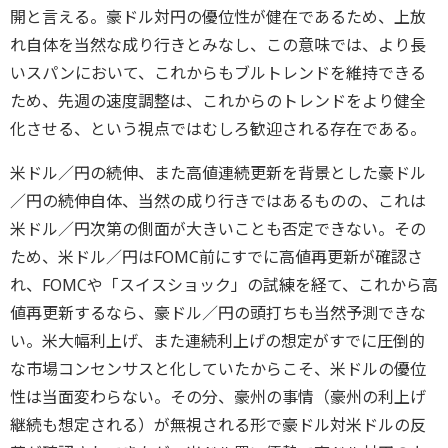
開と言える。豪ドル対円の優位性が健在であるため、上放
れ自体を当然な成り行きとみなし、この意味では、より長
いスパンにおいて、これからもブルトレンドを維持できる
ため、先週の速度調整は、これからのトレンドをより健全
化させる、という視点ではむしろ歓迎される存在である。
米ドル／円の続伸、また高値連続更新を背景とした豪ドル
／円の続伸自体、当然の成り行きではあるものの、これは
米ドル／円次第の側面が大きいことも否定できない。その
ため、米ドル／円はFOMC前にすでに高値再更新が確認さ
れ、FOMCや「スイスショック」の試練を経て、これから高
値再更新するなら、豪ドル／円の頭打ちも当然予測できな
い。米大幅利上げ、また連続利上げの想定がすでに圧倒的
な市場コンセンサスと化していたからこそ、米ドルの優位
性は当面変わらない。その分、豪州の事情（豪州の利上げ
継続も想定される）が無視される形で豪ドル対米ドルの反