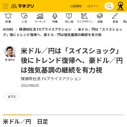
口座開設
ログイン
新着
人気
マーケット
特集
初心者
ライフデザイン
連載
著者
商
HOME
陳満咲杜流 FXプライスアクション
米ドル／円は「スイスショッ
ク」後にトレンド復帰へ、豪ドル／円は強気基調の継続を有力視
米ドル／円は「スイスショック」
後にトレンド復帰へ、豪ドル／円
陳 満咲杜
は強気基調の継続を有力視
陳満咲杜流 FXプライスアクション
2022/06/20
FX
米ドル／円 日足