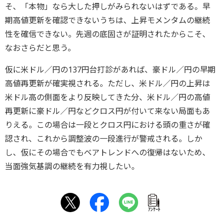
そ、「本物」なら大した押しがみられないはずである。早
期高値更新を確認できないうちは、上昇モメンタムの継続
性を確信できない。先週の底固さが証明されたからこそ、
なおさらだと思う。
仮に米ドル／円の137円台打診があれば、豪ドル／円の早期
高値再更新が確実視される。ただし、米ドル／円の上昇は
米ドル高の側面をより反映してきた分、米ドル／円の高値
再更新に豪ドル／円などクロス円が付いて来ない局面もあ
りえる。この場合は一段とクロス円における頭の重さが確
認され、これから調整波の一段進行が警戒される。しか
し、仮にその場合でもベアトレンドへの復帰はないため、
当面強気基調の継続を有力視したい。
ｱﾝｹｰﾄ