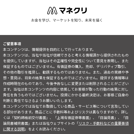
お金を学び、マーケットを知り、未来を描く
ご留意事項
本コンテンツは、情報提供を目的として行っております。
本コンテンツは、当社や当社が信頼できると考える情報源から提供されたもの
を提供していますが、当社はその正確性や完全性について意見を表明し、また
保証するものではございません。有価証券の購入、売却、デリバティブ取引、
その他の取引を推奨し、勧誘するものではありません。また、過去の実績や予
想・意見は、将来の結果を保証するものではございません。提供する情報等は
作成時現在のものであり、今後予告なしに変更または削除されることがござい
ます。当社は本コンテンツの内容に依拠してお客様が取った行動の結果に対し
責任を負うものではございません。投資にかかる最終決定は、お客様ご自身の
判断と責任でなさるようお願いいたします。
本コンテンツでは当社でお取扱している商品・サービス等について言及してい
る部分があります。商品ごとに手数料等およびリスクは異なりますので、詳し
くは「契約締結前交付書面」、「上場有価証券等書面」、「目論見書」、「目
論見書補完書面」または当社ウェブサイトの「
リスク・手数料などの重要事項
に関する説明
」をよくお読みください。