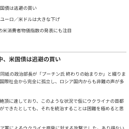
米国債は逃避の買い
、ユーロ／米ドルは大きな下げ
の米消費者物価指数の発表にも注目
中、米国債は逃避の買い
て同紙の政治部長が「プーチン氏 終わりの始まりか」と綴りま
国際社会から完全に孤立し、ロシア国内からも非難の声が多
絶頂に達しており、このような状況で仮にウクライナの首都
ができたとしても、それを統治することは困難を極めると思
シア軍によるウクライナ原発に対する攻撃でした。あり得ない