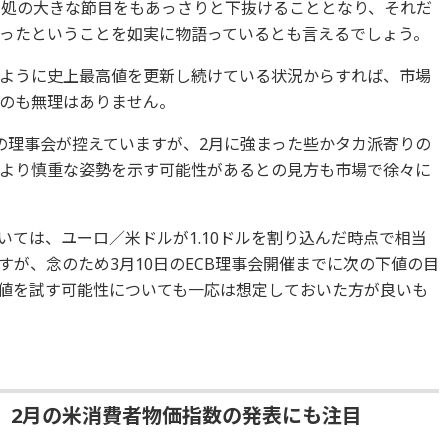
0ドル処の大きな節目をもあっさりと下抜けることとなり、それだ
ったということを如実に物語っているとも言えるでしょう。
ように史上最高値を更新し続けている状況からすれば、市場
のも無理はありません。
）の理事会が控えていますが、2月に強まった些かタカ派寄りの
より慎重な姿勢を示す可能性があるとの見方も市場で徐々に
いては、ユーロ／米ドルが1.10ドルを割り込んだ時点で相当
が、念のため3月10日のECB理事会開催までに次の下値の目
の下値を試す可能性についても一応は想定しておいた方が良いも
、2月の米消費者物価指数の発表にも注目