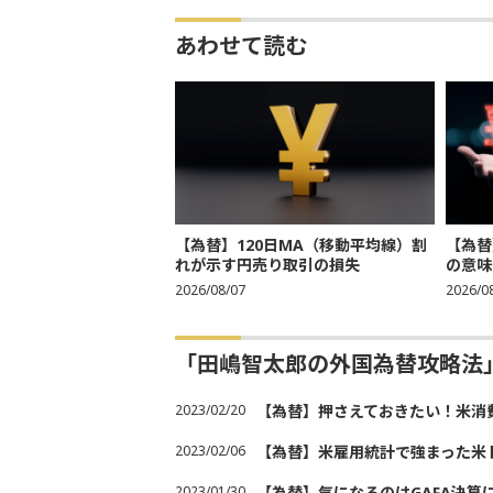
あわせて読む
【為替】120日MA（移動平均線）割
【為替
れが示す円売り取引の損失
の意味
2026/08/07
2026/0
「田嶋智太郎の外国為替攻略法
2023/02/20
【為替】押さえておきたい！米消
2023/02/06
【為替】米雇用統計で強まった米
2023/01/30
【為替】気になるのはGAFA決算