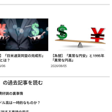
】「日米通貨同盟の完成形」
【為替】「異常な円安」と1995年
とは？
「異常な円高」
8/06
2026/08/05
」の過去記事を読む
費好調の裏事情
ドル高は一時的なものか？
に対する市場の反応