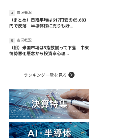
市況概況
（まとめ）日経平均は617円安の65,683
円で反落 半導体株に売りも好...
市況概況
（朝）米国市場は3指数揃って下落 中東
情勢悪化懸念から投資家心理...
ランキング一覧を見る