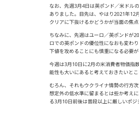
なお、先週3月4日は英ポンド／米ドルの
ありました。目先は、やはり2021年12
クリアに下抜けるかどうかが当面の焦点
ちなみに、先週はユーロ／英ポンドが20
ロでの英ポンドの優位性になおも変わり
下値を攻めることにも慎重になる必要が
今週は3月10日に2月の米消費者物価指
能性も大いにあると考えておきたいとこ
むろん、それもウクライナ情勢の行方次
想定外の低水準に留まるとは些か考えにく
る3月10日前後は普段以上に厳しいポ