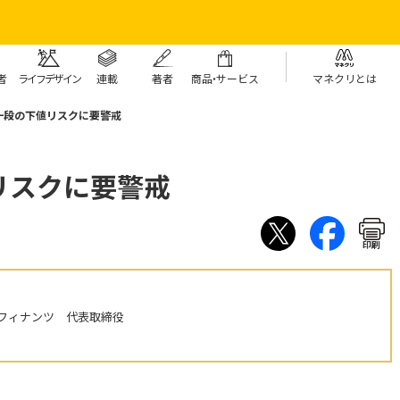
者
ライフデザイン
連載
著者
商
品・
サービス
マネクリとは
一段の下値リスクに要警戒
リスクに要警戒
印刷
フィナンツ 代表取締役