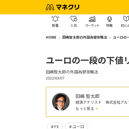
新着
人気
マーケット
特集
初心
HOME
田嶋智太郎の外国為替攻略法
ユーロの
ユーロの一段の下値
田嶋智太郎の外国為替攻略法
2022/03/07
田嶋 智太郎
経済アナリスト 株式会社アル
もっと見る
FX
ユーロ