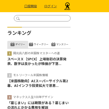
口座開設
ログイン
ランキング
デイリー
ウイークリー
マンスリー
岡元兵八郎の米国株マスターへの道
スペースＸ［SPCX］上場後初の決算発
表、数字は良かったが株価が下落...
モトリーフール米国株情報
【米国株動向】AIスーパーサイクル第2
幕、AIインフラ投資拡大で恩恵...
マネックス人生100年デザイン
「墓じまい」には期限がある？墓じまい
の流れとかかる費用を解説