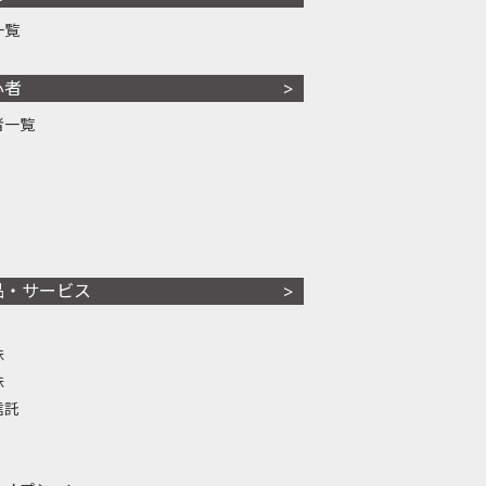
一覧
心者
者一覧
品・サービス
株
株
信託