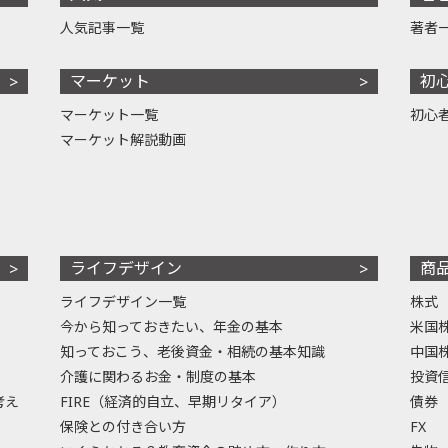
人気記事一覧
著者
マーケット
初
マーケット一覧
初心
マーケット解説動画
ライフデザイン
商
ライフデザイン一覧
株式
今から知っておきたい、年金の基本
米国
知っておこう、老後資金・相続の基本知識
中国
介護に関わるお金・制度の基本
投資
考え
FIRE（経済的自立、早期リタイア）
債券
保険との付き合い方
FX