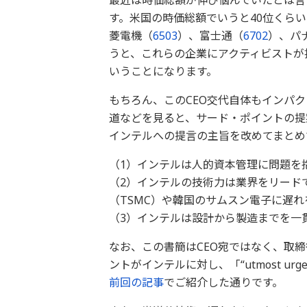
最近は時価総額が伸び悩んでいたとは言
す。米国の時価総額でいうと40位くら
菱電機（
6503
）、富士通（
6702
）、パ
うと、これらの企業にアクティビストが
いうことになります。
もちろん、このCEO交代自体もインパ
道などを見ると、サード・ポイントの提
インテルへの提言の主旨を改めてまとめ
（1）インテルは人的資本管理に問題を
（2）インテルの技術力は業界をリード
（TSMC）や韓国のサムスン電子に遅れ
（3）インテルは設計から製造までを一
なお、この書簡はCEO宛ではなく、取
ントがインテルに対し、「“utmost u
前回の記事
でご紹介した通りです。