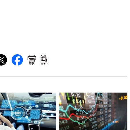
印刷
ｱﾝｹｰﾄ