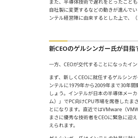
また、半導体技術で遅れをとったこともあ
自社製に変更するなどの動きが進んでい
ンテル経営陣に由来するとした上で、（
新CEOのゲルシンガー氏が目指
一方、CEOが交代することになったイ
まず、新しくCEOに就任するゲルシンガ
ンテルに1979年から2009年まで3
しょう。インテルが日本の半導体メーカー
ム）」でPC向けCPU市場を席巻した
とになります。直近ではVMware（V
まさに優秀な技術者をCEOに緊急に迎
えられます。