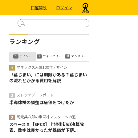
口座開設
ログイン
ランキング
デイリー
ウイークリー
マンスリー
マネックス人生100年デザイン
「墓じまい」には期限がある？墓じまい
の流れとかかる費用を解説
ストラテジーレポート
半導体株の調整は底値をつけたか
岡元兵八郎の米国株マスターへの道
スペースＸ［SPCX］上場後初の決算発
表、数字は良かったが株価が下落...