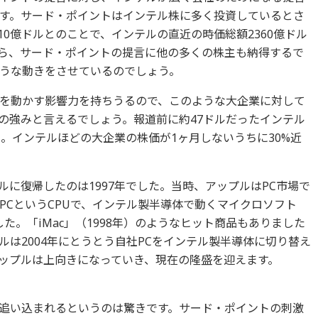
す。サード・ポイントはインテル株に多く投資しているとさ
0億ドルとのことで、インテルの直近の時価総額2360億ドル
ら、サード・ポイントの提言に他の多くの株主も納得するで
うな動きをさせているのでしょう。
を動かす影響力を持ちうるので、このような大企業に対して
の強みと言えるでしょう。報道前に約47ドルだったインテル
。インテルほどの大企業の株価が1ヶ月しないうちに30%近
に復帰したのは1997年でした。当時、アップルはPC市場で
erPCというCPUで、インテル製半導体で動くマイクロソフト
いました。「iMac」（1998年）のようなヒット商品もありました
は2004年にとうとう自社PCをインテル製半導体に切り替え
ップルは上向きになっていき、現在の隆盛を迎えます。
追い込まれるというのは驚きです。サード・ポイントの刺激