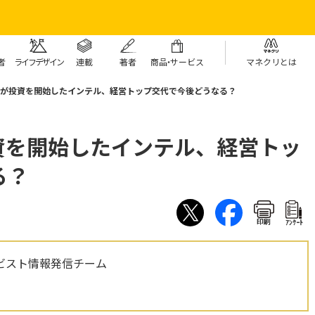
者
ライフデザイン
連載
著者
商
品・
サービス
マネクリとは
トが投資を開始したインテル、経営トップ交代で今後どうなる？
資を開始したインテル、経営トッ
る？
印刷
ｱﾝｹｰﾄ
ビスト情報発信チーム