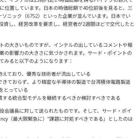
え、インテルは25兆円近い時価総額を誇るハイテクの巨人で
いに位置しています。日本の時価総額で40位前後を見ると、三
ナソニック（
6752
）といった企業が並んでいます。日本でい
投資し、経営改革を要求し、経営者が2週間ほどで交代したと
クトの大きいものですが、インテルの出しているコメントや報
案の影響力の大きさに気づかされます。サード・ポイントの
てみると以下のようになります：
抱えており、優秀な技術者が流出している
できておらず、より精密な半導体の製造で台湾積体電路製造
をとっている
貫する統合型モデルを継続するべきか検討すべきである
締役会議長に対して送られたものです。そして、サード・ポイ
rgency（最大限緊急に）”課題に対処すべきである」としたのは