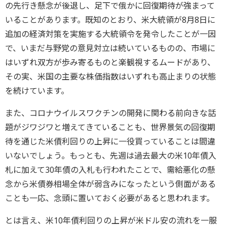
の先行き懸念が後退し、足下で俄かに回復期待が強まって
いることがあります。既知のとおり、米大統領が8月8日に
追加の経済対策を実施する大統領令を発令したことが一因
で、いまだ与野党の意見対立は続いているものの、市場に
はいずれ双方が歩み寄るものと楽観視するムードがあり、
その実、米国の主要な株価指数はいずれも高止まりの状態
を続けています。
また、コロナウイルスワクチンの開発に関わる前向きな話
題がジワジワと増えてきていることも、世界景気の回復期
待を通じた米債利回りの上昇に一役買っていることは間違
いないでしょう。もっとも、先週は過去最大の米10年債入
札に加えて30年債の入札も行われたことで、需給悪化の懸
念から米債券相場全体が弱含みになったという側面がある
ことも一応、念頭に置いておく必要があると思われます。
とは言え、米10年債利回りの上昇が米ドル安の流れを一服