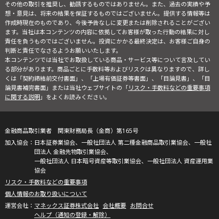
その他の取引を推奨し、勧誘するものではありません。また、過去の実績や予
想・意見は、将来の結果を保証するものではございません。提供する情報等は
作成時現在のものであり、今後予告なしに変更または削除されることがござい
ます。当社は本コンテンツの内容に依拠してお客様が取った行動の結果に対し
責任を負うものではございません。投資にかかる最終決定は、お客様ご自身の
判断と責任でなさるようお願いいたします。
本コンテンツでは当社でお取扱している商品・サービス等について言及してい
る部分があります。商品ごとに手数料等およびリスクは異なりますので、詳し
くは「契約締結前交付書面」、「上場有価証券等書面」、「目論見書」、「目
論見書補完書面」または当社ウェブサイトの「
リスク・手数料などの重要事項
に関する説明
」をよくお読みください。
金融商品取引業者 関東財務局長（金商）第165号
日本証券業協会、一般社団法人 第二種金融商品取引業協会、一般社
団法人 金融先物取引業協会、
一般社団法人 日本暗号資産等取引業協会、一般社団法人 資産運用業
協会
リスク・手数料などの重要事項
個人情報のお取り扱いについて
マネックス証券株式会社
会社概要
お問合せ
ヘルプ（通知の登録・解除）