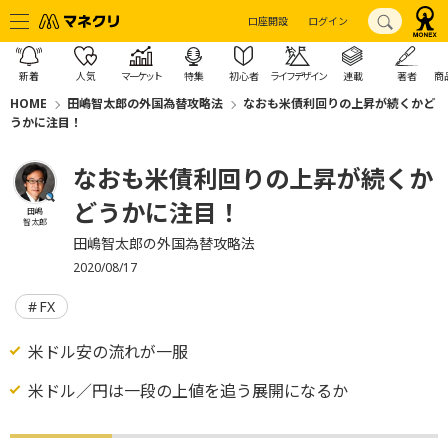
口座開設
ログイン
新着
人気
マーケット
特集
初心者
ライフデザイン
連載
著者
商
HOME
田嶋智太郎の外国為替攻略法
なおも米債利回りの上昇が続くかど
うかに注目！
なおも米債利回りの上昇が続くか
どうかに注目！
田嶋
智太郎
田嶋智太郎の外国為替攻略法
2020/08/17
FX
米ドル安の流れが一服
米ドル／円は一段の上値を追う展開になるか