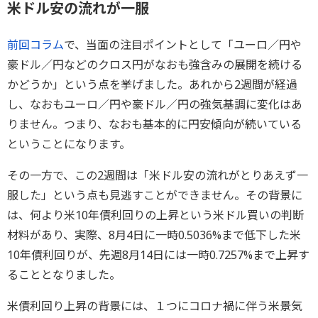
米ドル安の流れが一服
前回コラム
で、当面の注目ポイントとして「ユーロ／円や
豪ドル／円などのクロス円がなおも強含みの展開を続ける
かどうか」という点を挙げました。あれから2週間が経過
し、なおもユーロ／円や豪ドル／円の強気基調に変化はあ
りません。つまり、なおも基本的に円安傾向が続いている
ということになります。
その一方で、この2週間は「米ドル安の流れがとりあえず一
服した」という点も見逃すことができません。その背景に
は、何より米10年債利回りの上昇という米ドル買いの判断
材料があり、実際、8月4日に一時0.5036%まで低下した米
10年債利回りが、先週8月14日には一時0.7257%まで上昇す
ることとなりました。
米債利回り上昇の背景には、１つにコロナ禍に伴う米景気