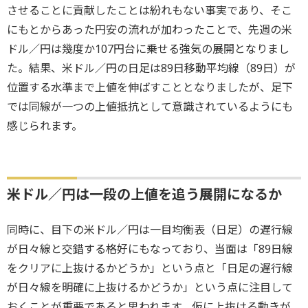
させることに貢献したことは紛れもない事実であり、そこ
にもとからあった円安の流れが加わったことで、先週の米
ドル／円は幾度か107円台に乗せる強気の展開となりまし
た。結果、米ドル／円の日足は89日移動平均線（89日）が
位置する水準まで上値を伸ばすこととなりましたが、足下
では同線が一つの上値抵抗として意識されているようにも
感じられます。
米ドル／円は一段の上値を追う展開になるか
同時に、目下の米ドル／円は一目均衡表（日足）の遅行線
が日々線と交錯する格好にもなっており、当面は「89日線
をクリアに上抜けるかどうか」という点と「日足の遅行線
が日々線を明確に上抜けるかどうか」という点に注目して
おくことが重要であると思われます。仮に上抜ける動きが