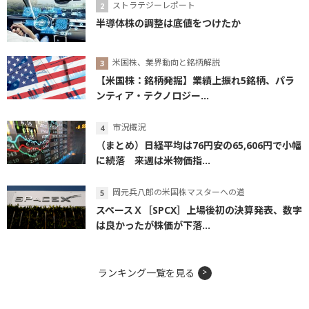
ストラテジーレポート
半導体株の調整は底値をつけたか
米国株、業界動向と銘柄解説
【米国株：銘柄発掘】業績上振れ5銘柄、パラ
ンティア・テクノロジー...
市況概況
（まとめ）日経平均は76円安の65,606円で小幅
に続落 来週は米物価指...
岡元兵八郎の米国株マスターへの道
スペースＸ［SPCX］上場後初の決算発表、数字
は良かったが株価が下落...
ランキング一覧を見る