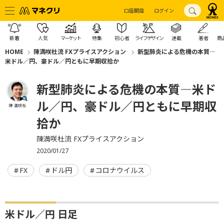
口座開設
ログイン
新着
人気
マーケット
特集
初心者
ライフデザイン
連載
著者
商
HOME
陳満咲杜流 FXプライスアクション
新型肺炎による危機の本質―
米ドル／円、豪ドル／円ともに早期収拾か
新型肺炎による危機の本質―米ド
ル／円、豪ドル／円ともに早期収
陳 満咲杜
拾か
陳満咲杜流 FXプライスアクション
2020/01/27
FX
ドル円
コロナウイルス
米ドル／円 日足