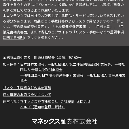
責任を負うものではございません。投資にかかる最終決定は、お客様ご自身の
判断と責任でなさるようお願いいたします。
本コンテンツでは当社でお取扱している商品・サービス等について言及してい
る部分があります。商品ごとに手数料等およびリスクは異なりますので、詳し
くは「契約締結前交付書面」、「上場有価証券等書面」、「目論見書」、「目
論見書補完書面」または当社ウェブサイトの「
リスク・手数料などの重要事項
に関する説明
」をよくお読みください。
金融商品取引業者 関東財務局長（金商）第165号
日本証券業協会、一般社団法人 第二種金融商品取引業協会、一般社
団法人 金融先物取引業協会、
一般社団法人 日本暗号資産等取引業協会、一般社団法人 資産運用業
協会
リスク・手数料などの重要事項
個人情報のお取り扱いについて
マネックス証券株式会社
会社概要
お問合せ
ヘルプ（通知の登録・解除）