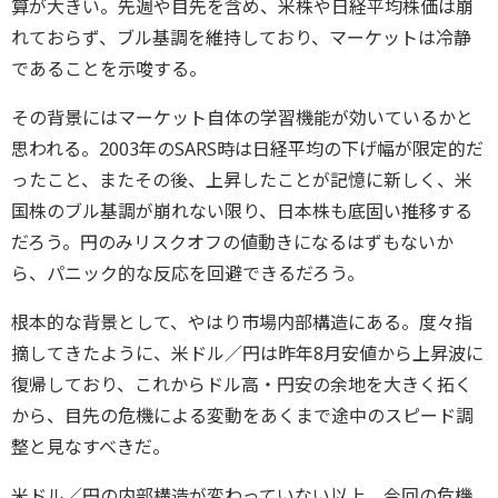
算が大きい。先週や目先を含め、米株や日経平均株価は崩
れておらず、ブル基調を維持しており、マーケットは冷静
であることを示唆する。
その背景にはマーケット自体の学習機能が効いているかと
思われる。2003年のSARS時は日経平均の下げ幅が限定的だ
ったこと、またその後、上昇したことが記憶に新しく、米
国株のブル基調が崩れない限り、日本株も底固い推移する
だろう。円のみリスクオフの値動きになるはずもないか
ら、パニック的な反応を回避できるだろう。
根本的な背景として、やはり市場内部構造にある。度々指
摘してきたように、米ドル／円は昨年8月安値から上昇波に
復帰しており、これからドル高・円安の余地を大きく拓く
から、目先の危機による変動をあくまで途中のスピード調
整と見なすべきだ。
米ドル／円の内部構造が変わっていない以上、今回の危機