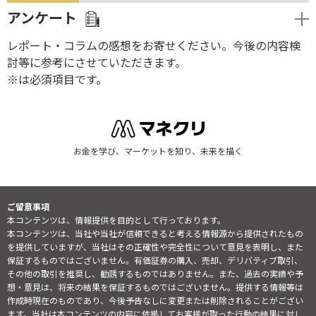
アンケート
レポート・コラムの感想をお寄せください。今後の内容検
討等に参考にさせていただきます。
※は必須項目です。
お金を学び、マーケットを知り、未来を描く
ご留意事項
本コンテンツは、情報提供を目的として行っております。
本コンテンツは、当社や当社が信頼できると考える情報源から提供されたもの
を提供していますが、当社はその正確性や完全性について意見を表明し、また
保証するものではございません。有価証券の購入、売却、デリバティブ取引、
その他の取引を推奨し、勧誘するものではありません。また、過去の実績や予
想・意見は、将来の結果を保証するものではございません。提供する情報等は
作成時現在のものであり、今後予告なしに変更または削除されることがござい
ます。当社は本コンテンツの内容に依拠してお客様が取った行動の結果に対し