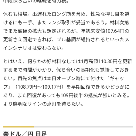
中段保ち合いの継続を有力視。
休むも相場。出遅れたロング筋を含め、性急な押し目を避
けるにも一手、またレンジ取引が妥当であろう。材料次第
でまた値幅の拡大も想定されるが、年初来安値107.64円の
更新さえ回避できれば、ブル基調が維持されるといったメ
インシナリオは変わらない。
とはいえ、何らかの好材料なしでは1月高値110.30円を更新
するまで時間がかかり、保ち合いの長期化も覚悟しておき
たい。目先の焦点は本日オープン時にて付けた「ギャッ
プ」（108.79円～109.17円）を早期回復できるかどうかに
あり、また回復があっても109円後半の抵抗が強いとみる。
より鮮明なサインの点灯を待ちたい。
豪ドル／円 日足