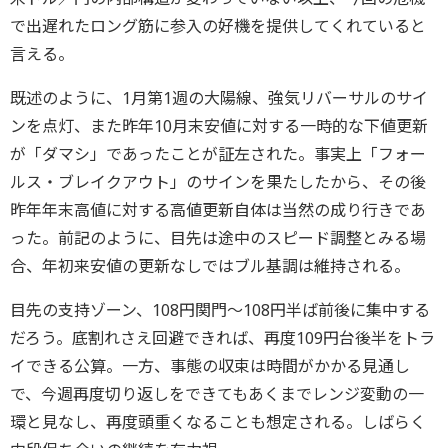
で出遅れたロング筋に参入の好機を提供してくれていると
言える。
既述のように、1月第1週の大陽線、強気リバーサルのサイ
ンを点灯、また昨年10月末安値に対する一時的な下値更新
が「ダマシ」であったことが証左された。事実上「フォー
ルス・ブレイクアウト」のサインを果たしたから、その後
昨年年末高値に対する高値更新自体は当然の成り行きであ
った。前記のように、目先は途中のスピード調整とみる場
合、年初来安値の更新なしではブル基調は維持される。
目先の支持ゾーン、108円関門～108円半ば前後に集中する
だろう。底割れさえ回避できれば、再度109円台後半をトラ
イできる公算。一方、事態の収束は時間がかかる見通し
で、今週再度切り返しをできてもあくまでレンジ変動の一
環と見なし、再度頭重くなることも想定される。しばらく