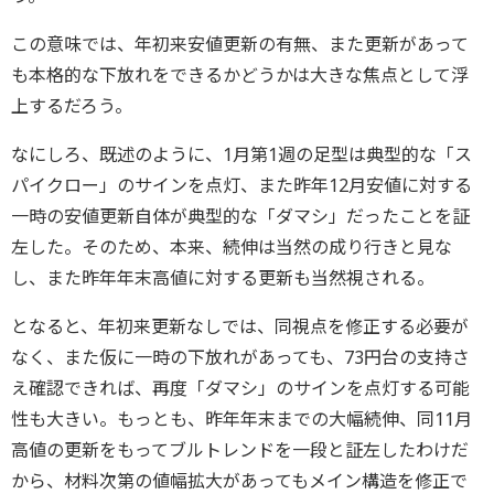
この意味では、年初来安値更新の有無、また更新があって
も本格的な下放れをできるかどうかは大きな焦点として浮
上するだろう。
なにしろ、既述のように、1月第1週の足型は典型的な「ス
パイクロー」のサインを点灯、また昨年12月安値に対する
一時の安値更新自体が典型的な「ダマシ」だったことを証
左した。そのため、本来、続伸は当然の成り行きと見な
し、また昨年年末高値に対する更新も当然視される。
となると、年初来更新なしでは、同視点を修正する必要が
なく、また仮に一時の下放れがあっても、73円台の支持さ
え確認できれば、再度「ダマシ」のサインを点灯する可能
性も大きい。もっとも、昨年年末までの大幅続伸、同11月
高値の更新をもってブルトレンドを一段と証左したわけだ
から、材料次第の値幅拡大があってもメイン構造を修正で