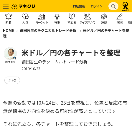
口座開設
ログイン
新着
人気
マーケット
特集
初心者
ライフデザイン
連載
著者
商
HOME
細田哲生のテクニカルトレード分析
米ドル／円の各チャートを整
理
米ドル／円の各チャートを整理
細田哲生のテクニカルトレード分析
細田 哲生
2019/10/23
FX
今週の変動では10月24日、25日を重視し、位置と反応の有
無が相場の方向性を決める可能性が高いとしています。
それに先立ち、各チャートを整理しておきましょう。