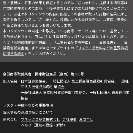
想・意見は、将来の結果を保証するものではございません。提供する情報等は
作成時現在のものであり、今後予告なしに変更または削除されることがござい
ます。当社は本コンテンツの内容に依拠してお客様が取った行動の結果に対し
責任を負うものではございません。投資にかかる最終決定は、お客様ご自身の
判断と責任でなさるようお願いいたします。
本コンテンツでは当社でお取扱している商品・サービス等について言及してい
る部分があります。商品ごとに手数料等およびリスクは異なりますので、詳し
くは「契約締結前交付書面」、「上場有価証券等書面」、「目論見書」、「目
論見書補完書面」または当社ウェブサイトの「
リスク・手数料などの重要事項
に関する説明
」をよくお読みください。
金融商品取引業者 関東財務局長（金商）第165号
日本証券業協会、一般社団法人 第二種金融商品取引業協会、一般社
団法人 金融先物取引業協会、
一般社団法人 日本暗号資産等取引業協会、一般社団法人 資産運用業
協会
リスク・手数料などの重要事項
個人情報のお取り扱いについて
マネックス証券株式会社
会社概要
お問合せ
ヘルプ（通知の登録・解除）