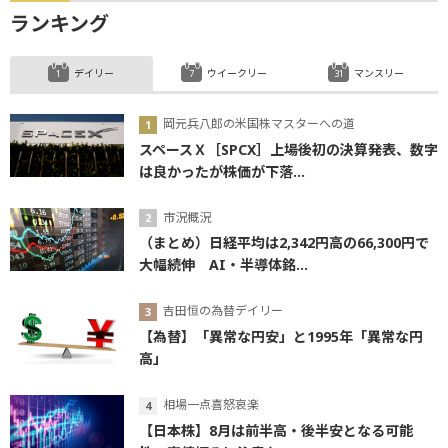
ランキング
デイリー
ウイークリー
マンスリー
岡元兵八郎の米国株マスターへの道
スペースＸ［SPCX］上場後初の決算発表、数字
は良かったが株価が下落...
市況概況
（まとめ）日経平均は2,342円高の66,300円で
大幅続伸 AI・半導体銘...
吉田恒の為替デイリー
【為替】「異常な円安」と1995年「異常な円
高」
相場一点喜怒哀楽
【日本株】8月は前半高・後半安となる可能