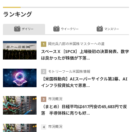
ランキング
デイリー
ウイークリー
マンスリー
岡元兵八郎の米国株マスターへの道
スペースＸ［SPCX］上場後初の決算発表、数字
は良かったが株価が下落...
モトリーフール米国株情報
【米国株動向】AIスーパーサイクル第2幕、AI
インフラ投資拡大で恩恵...
市況概況
（まとめ）日経平均は617円安の65,683円で反
落 半導体株に売りも好...
市況概況