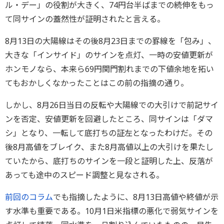
ル・デー」の役割が大きく、74円台半ばまでの続伸をもっ
て同サインの蓋然性が証明されたと言える。
8月13日の大陽線はその後8月23日までの罫線を「包み」、
大きな「インサイド」のサインを点灯、一時の安値更新が
ホンモノなら、本来ら69円関門割れまでの下値余地を拓い
てもおかしくなかったことはこの前の指摘の通り。
しかし、8月26日当日の反転や大陽線での大引けで前記サイ
ンを否定、安値更新を回避したところ、同サインは「ダマ
シ」となり、一転して底打ちの証左となったわけだ。その
後8月高値をブレイク、また8月高値以上の大引けを果たし
ていたから、底打ちのサインを一段と証明した上、反落が
あっても途中のスピード調整と見なされる。
前回のコラム
でも指摘したように、8月13日高値や終値が示
す水準も重要である。10月1日米指標の悪化で弱気サインを