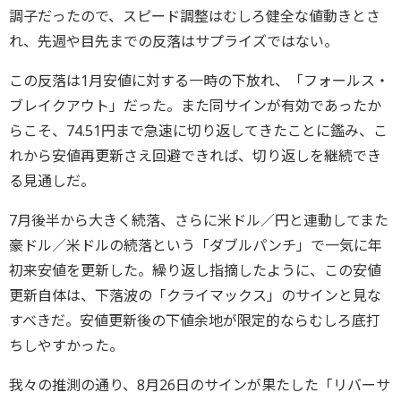
調子だったので、スピード調整はむしろ健全な値動きとさ
れ、先週や目先までの反落はサプライズではない。
この反落は1月安値に対する一時の下放れ、「フォールス・
ブレイクアウト」だった。また同サインが有効であったか
らこそ、74.51円まで急速に切り返してきたことに鑑み、こ
れから安値再更新さえ回避できれば、切り返しを継続でき
る見通しだ。
7月後半から大きく続落、さらに米ドル／円と連動してまた
豪ドル／米ドルの続落という「ダブルパンチ」で一気に年
初来安値を更新した。繰り返し指摘したように、この安値
更新自体は、下落波の「クライマックス」のサインと見な
すべきだ。安値更新後の下値余地が限定的ならむしろ底打
ちしやすかった。
我々の推測の通り、8月26日のサインが果たした「リバーサ