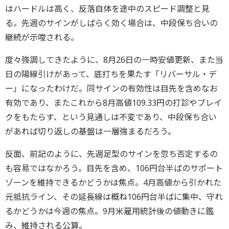
はハードルは高く、反落自体を途中のスピード調整と見
る。先週のサインがしばらく効く場合は、中段保ち合いの
継続が示唆される。
度々強調してきたように、8月26日の一時安値更新、また当
日の陽線引けがあって、底打ちを果たす「リバーサル・デ
ー」になったわけだ。同サインの有効性は目先を含めなお
有効であり、またこれから8月高値109.33円の打診やブレイ
クをもたらす、という見通しは不変であり、中段保ち合い
があれば切り返しの基盤は一層強まるだろう。
反面、前記のように、先週足型のサインを忽ち否定するの
も容易ではなかろう。目先を含め、106円台半ばのサポート
ゾーンを維持できるかどうかは焦点。4月高値から引かれた
元抵抗ライン、その延長線は概ね106円台半ばに集中、守れ
るかどうかは今週の焦点。9月米雇用統計後の値動きに鑑
み、維持される公算。