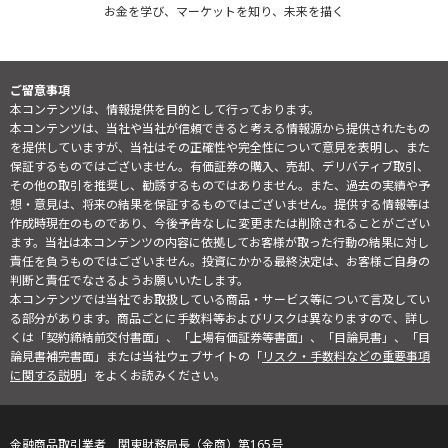
お金を学び、マーケットを知り、未来を描く
ご留意事項
本コンテンツは、情報提供を目的として行っております。
本コンテンツは、当社や当社が信頼できると考える情報源から提供されたもの
を提供していますが、当社はその正確性や完全性について意見を表明し、また
保証するものではございません。有価証券の購入、売却、デリバティブ取引、
その他の取引を推奨し、勧誘するものではありません。また、過去の実績や予
想・意見は、将来の結果を保証するものではございません。提供する情報等は
作成時現在のものであり、今後予告なしに変更または削除されることがござい
ます。当社は本コンテンツの内容に依拠してお客様が取った行動の結果に対し
責任を負うものではございません。投資にかかる最終決定は、お客様ご自身の
判断と責任でなさるようお願いいたします。
本コンテンツでは当社でお取扱している商品・サービス等について言及してい
る部分があります。商品ごとに手数料等およびリスクは異なりますので、詳し
くは「契約締結前交付書面」、「上場有価証券等書面」、「目論見書」、「目
論見書補完書面」または当社ウェブサイトの「
リスク・手数料などの重要事項
に関する説明
」をよくお読みください。
金融商品取引業者 関東財務局長（金商）第165号