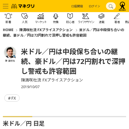
口座開設
ログイン
新着
人気
マーケット
特集
初心者
ライフデザイン
連載
著者
商
HOME
陳満咲杜流 FXプライスアクション
米ドル／円は中段保ち合いの
継続、豪ドル／円は72円割れで深押し警戒も許容範囲
米ドル／円は中段保ち合いの継
続、豪ドル／円は72円割れで深押
陳 満咲杜
し警戒も許容範囲
陳満咲杜流 FXプライスアクション
2019/10/07
FX
米ドル／円 日足