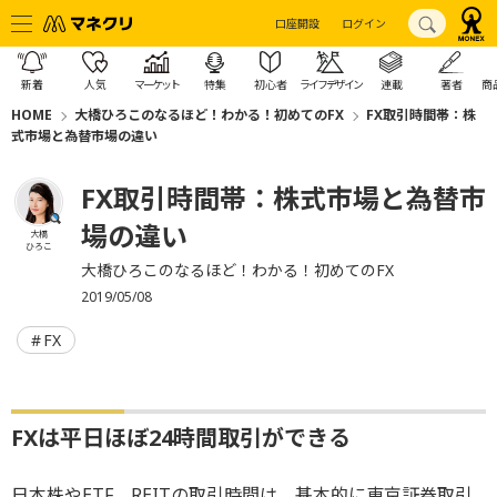
口座開設
ログイン
新着
人気
マーケット
特集
初心者
ライフデザイン
連載
著者
商
HOME
大橋ひろこのなるほど！わかる！初めてのFX
FX取引時間帯：株
式市場と為替市場の違い
FX取引時間帯：株式市場と為替市
場の違い
大橋
ひろこ
大橋ひろこのなるほど！わかる！初めてのFX
2019/05/08
FX
FXは平日ほぼ24時間取引ができる
日本株やETF、REITの取引時間は、基本的に東京証券取引