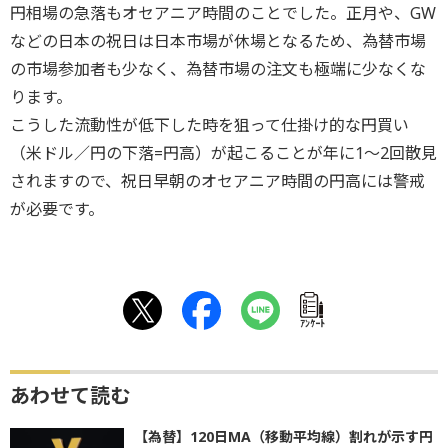
円相場の急落もオセアニア時間のことでした。正月や、GW
などの日本の祝日は日本市場が休場となるため、為替市場
の市場参加者も少なく、為替市場の注文も極端に少なくな
ります。
こうした流動性が低下した時を狙って仕掛け的な円買い
（米ドル／円の下落=円高）が起こることが年に1～2回散見
されますので、祝日早朝のオセアニア時間の円高には警戒
が必要です。
ｱﾝｹｰﾄ
あわせて読む
【為替】120日MA（移動平均線）割れが示す円