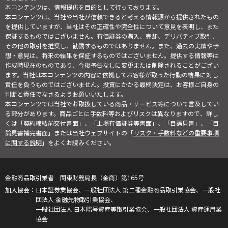
本コンテンツは、情報提供を目的として行っております。
本コンテンツは、当社や当社が信頼できると考える情報源から提供されたもの
を提供していますが、当社はその正確性や完全性について意見を表明し、また
保証するものではございません。有価証券の購入、売却、デリバティブ取引、
その他の取引を推奨し、勧誘するものではありません。また、過去の実績や予
想・意見は、将来の結果を保証するものではございません。提供する情報等は
作成時現在のものであり、今後予告なしに変更または削除されることがござい
ます。当社は本コンテンツの内容に依拠してお客様が取った行動の結果に対し
責任を負うものではございません。投資にかかる最終決定は、お客様ご自身の
判断と責任でなさるようお願いいたします。
本コンテンツでは当社でお取扱している商品・サービス等について言及してい
る部分があります。商品ごとに手数料等およびリスクは異なりますので、詳し
くは「契約締結前交付書面」、「上場有価証券等書面」、「目論見書」、「目
論見書補完書面」または当社ウェブサイトの「
リスク・手数料などの重要事項
に関する説明
」をよくお読みください。
金融商品取引業者 関東財務局長（金商）第165号
日本証券業協会、一般社団法人 第二種金融商品取引業協会、一般社
団法人 金融先物取引業協会、
一般社団法人 日本暗号資産等取引業協会、一般社団法人 資産運用業
協会