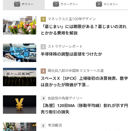
デイリー
ウイークリー
マンスリー
マネックス人生100年デザイン
「墓じまい」には期限がある？墓じまいの流れ
とかかる費用を解説
ストラテジーレポート
半導体株の調整は底値をつけたか
岡元兵八郎の米国株マスターへの道
スペースＸ［SPCX］上場後初の決算発表、数字
は良かったが株価が下落...
吉田恒の為替デイリー
【為替】120日MA（移動平均線）割れが示す円
売り取引の損失
市況概況