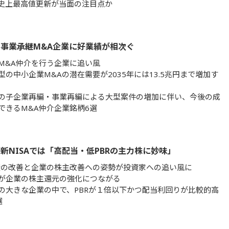
Xの史上最高値更新が当面の注目点か
事業承継M&A企業に好業績が相次ぐ
M&A仲介を行う企業に追い風
型の中小企業M&Aの潜在需要が2035年には13.5兆円まで増加す
の子企業再編・事業再編による大型案件の増加に伴い、今後の成
できるM&A仲介企業銘柄6選
新NISAでは「高配当・低PBRの主力株に妙味」
制度の改善と企業の株主改善への姿勢が投資家への追い風に
が企業の株主還元の強化につながる
の大きな企業の中で、PBRが１倍以下かつ配当利回りが比較的高
選