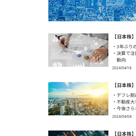
【日本株】
3年ぶり
決算で注
動向
2024/04/18
【日本株
デフレ脱
不動産大
今後さら
2024/04/04
【日本株】