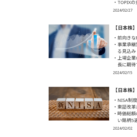
TOPI
2024/02/27
【日本株】
前向きな
事業承継
る見込み
上場企業
長に期待
2024/02/15
【日本株】
NISA
東証改革
時価総額
い銘柄5
2024/02/02