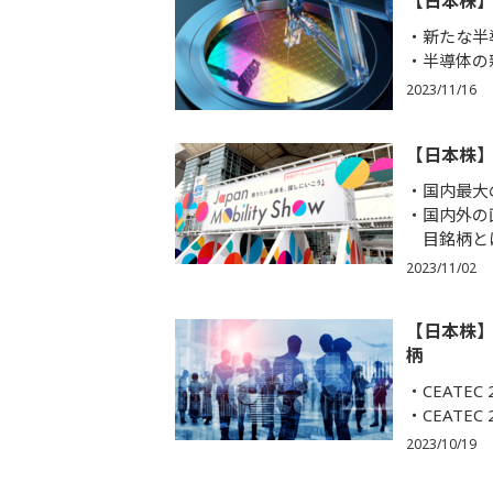
【日本株
新たな半
半導体の
2023/11/16
【日本株
国内最大
国内外の
目銘柄と
2023/11/02
【日本株】
柄
CEATE
CEATE
2023/10/19