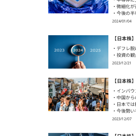
微細化が
今後の半
2024/01/04
【日本株】
デフレ脱
投資の観
2023/12/21
【日本株
インバウン
中国から
日本では
今後勢い
2023/12/07