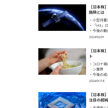
【日本株】
銘柄とは
小型月着
「H3」
今後の動
2024/02/01
【日本株
ト
コロナ禍
ン業界
今後の成
2024/01/18
【日本株
注目の超
半導体に