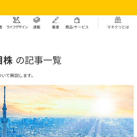
者
ライフデザイン
連載
著者
商
品・
サービス
マネクリとは
目株
の記事一覧
ついて解説します。