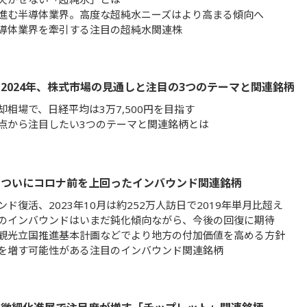
進む半導体業界。高度な超純水ニーズはより高まる傾向へ
導体業界を牽引する注目の超純水関連株
2024年、株式市場の見通しと注目の3つのテーマと関連銘柄
却相場で、日経平均は3万7,500円を目指す
点から注目したい3つのテーマと関連銘柄とは
】ついにコロナ前を上回ったインバウンド関連銘柄
ド復活、2023年10月は約252万人訪日で2019年単月比超え
のインバウンドはいまだ鈍化傾向ながら、今後の回復に期待
観光立国推進基本計画などでより地方の付加価値を高める方針
を増す可能性がある注目のインバウンド関連銘柄