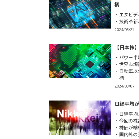
柄
エヌビデ
技術革新
2024/03/21
【日本株】
パワー半
世界市場
自動車以
柄
2024/03/07
日経平均が
日経平均
今回の株
株価が継
国内外の