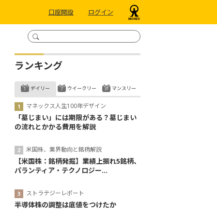
口座開設
ログイン
ランキング
デイリー
ウイークリー
マンスリー
マネックス人生100年デザイン
「墓じまい」には期限がある？墓じまい
の流れとかかる費用を解説
米国株、業界動向と銘柄解説
【米国株：銘柄発掘】業績上振れ5銘柄、
パランティア・テクノロジー...
ストラテジーレポート
半導体株の調整は底値をつけたか