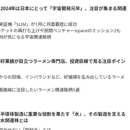
2024年は日本にとって「宇宙開発元年」、注目が集まる関連
実証機「SLIM」が1月に月面着陸に成功
ロケットの再打ち上げや民間ベンチャーispaceのミッション2も
向が気になる宇宙関連銘柄
】好業績が目立つラーメン専門店、投資目線で見る注目ポイン
からの回復、インバウンドなど、好循環を生み出しているラーメ
長路線に注目したいラーメン関連銘柄5選
】半導体製造に重要な役割を果たす「水」、その製造を支える
純水関連株とは
欠かせない「超純水」とは