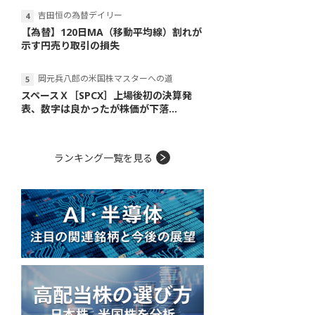
吉田恒の為替デイリー
【為替】120日MA（移動平均線）割れが
示す円売り取引の損失
岡元兵八郎の米国株マスターへの道
スペースＸ［SPCX］上場後初の決算発
表、数字は良かったが株価が下落...
ランキング一覧を見る