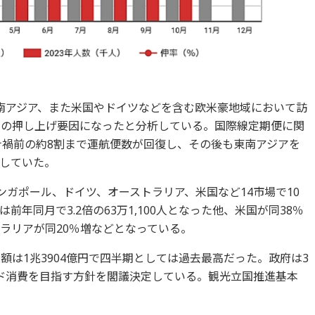
東南アジア、また米国やドイツなどを含む欧米豪地域において訪
率の押し上げ要因になったと分析している。国際線定期便に関
ナ禍前の約8割まで運航便数が回復し、その後も東南アジアを
していた。
シンガポール、ドイツ、オーストラリア、米国など14市場で10
年同月で3.2倍の63万1,100人となった他、米国が同38％
ラリアが同20％増などとなっている。
額は1兆3904億円で四半期としては過去最高だった。政府は3
ド消費を目指す方針を閣議決定している。観光立国推進基本