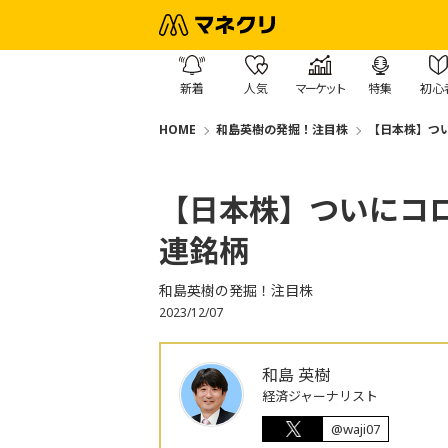
新着
人気
マーケット
特集
初心
HOME
和島英樹の発掘！注目株
【日本株】つ
【日本株】ついにコ
連銘柄
和島英樹の発掘！注目株
2023/12/07
和島 英樹
経済ジャーナリスト
@waji07