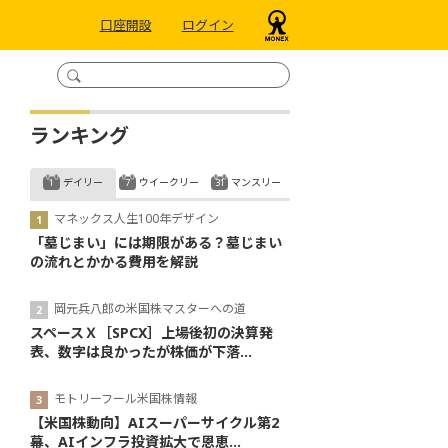
口座開設
ログイン
ランキング
デイリー
ウイークリー
マンスリー
マネックス人生100年デザイン
「墓じまい」には期限がある？墓じまい
の流れとかかる費用を解説
岡元兵八郎の米国株マスターへの道
スペースＸ［SPCX］上場後初の決算発
表、数字は良かったが株価が下落...
モトリーフール米国株情報
【米国株動向】AIスーパーサイクル第2
幕、AIインフラ投資拡大で恩恵...