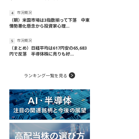
市況概況
（朝）米国市場は3指数揃って下落 中東
情勢悪化懸念から投資家心理...
市況概況
（まとめ）日経平均は617円安の65,683
円で反落 半導体株に売りも好...
ランキング一覧を見る