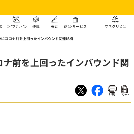
者
ライフデザイン
連載
著者
商
品・
サービス
マネクリとは
いにコロナ前を上回ったインバウンド関連銘柄
ロナ前を上回ったインバウンド関
印刷
ｱﾝｹｰﾄ