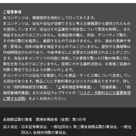
ご留意事項
本コンテンツは、情報提供を目的として行っております。
本コンテンツは、当社や当社が信頼できると考える情報源から提供されたもの
を提供していますが、当社はその正確性や完全性について意見を表明し、また
保証するものではございません。有価証券の購入、売却、デリバティブ取引、
その他の取引を推奨し、勧誘するものではありません。また、過去の実績や予
想・意見は、将来の結果を保証するものではございません。提供する情報等は
作成時現在のものであり、今後予告なしに変更または削除されることがござい
ます。当社は本コンテンツの内容に依拠してお客様が取った行動の結果に対し
責任を負うものではございません。投資にかかる最終決定は、お客様ご自身の
判断と責任でなさるようお願いいたします。
本コンテンツでは当社でお取扱している商品・サービス等について言及してい
る部分があります。商品ごとに手数料等およびリスクは異なりますので、詳し
くは「契約締結前交付書面」、「上場有価証券等書面」、「目論見書」、「目
論見書補完書面」または当社ウェブサイトの「
リスク・手数料などの重要事項
に関する説明
」をよくお読みください。
金融商品取引業者 関東財務局長（金商）第165号
日本証券業協会、一般社団法人 第二種金融商品取引業協会、一般社
団法人 金融先物取引業協会、