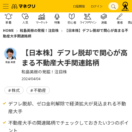
口座開設
ログイン
新着
人気
マーケット
特集
初心者
ライフデザイン
連載
著者
商
HOME
和島英樹の発掘！注目株
【日本株】デフレ脱却で関心が高まる不
動産大手関連銘柄
【日本株】デフレ脱却で関心が高
まる不動産大手関連銘柄
和島 英樹
和島英樹の発掘！注目株
2024/04/04
株式
不動産
デフレ脱却、ゼロ金利解除で経済拡大が見込まれる不動
産大手
不動産大手の関連銘柄でチェックしておきたい3つのポイ
ント