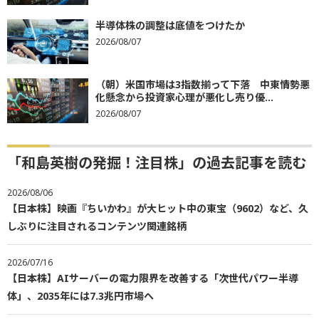
半導体株の調整は底値をつけたか
2026/08/07
（朝）米国市場は3指数揃って下落 中東情勢悪
化懸念から投資家心理が悪化し売り優...
2026/08/07
「和島英樹の発掘！注目株」の過去記事を読む
2026/08/06
【日本株】映画『ちいかわ』が大ヒット中の東宝（9602）など、久
しぶりに注目されるコンテンツ関連銘柄
2026/07/16
【日本株】AIサーバーの電力限界を改善する「次世代パワー半導
体」、2035年には7.3兆円市場へ