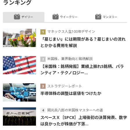
ランキング
デイリー
ウイークリー
マンスリー
マネックス人生100年デザイン
「墓じまい」には期限がある？墓じまいの流れ
とかかる費用を解説
米国株、業界動向と銘柄解説
【米国株：銘柄発掘】業績上振れ5銘柄、パラ
ンティア・テクノロジー...
ストラテジーレポート
半導体株の調整は底値をつけたか
岡元兵八郎の米国株マスターへの道
スペースＸ［SPCX］上場後初の決算発表、数字
は良かったが株価が下落...