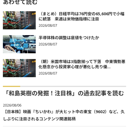
あわせて読む
（まとめ）日経平均は76円安の65,606円で小幅
に続落 来週は米物価指標に注目
2026/08/07
半導体株の調整は底値をつけたか
2026/08/07
（朝）米国市場は3指数揃って下落 中東情勢悪
化懸念から投資家心理が悪化し売り優...
2026/08/07
「和島英樹の発掘！注目株」の過去記事を読む
2026/08/06
【日本株】映画『ちいかわ』が大ヒット中の東宝（9602）など、久
しぶりに注目されるコンテンツ関連銘柄