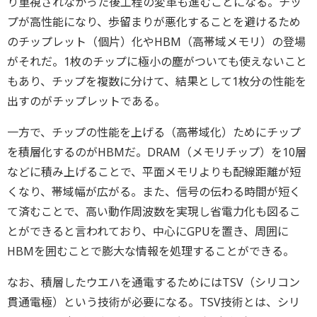
り重視されなかった後工程の変革も進むことになる。チッ
プが高性能になり、歩留まりが悪化することを避けるため
のチップレット（個片）化やHBM（高帯域メモリ）の登場
がそれだ。1枚のチップに極小の塵がついても使えないこと
もあり、チップを複数に分けて、結果として1枚分の性能を
出すのがチップレットである。
一方で、チップの性能を上げる（高帯域化）ためにチップ
を積層化するのがHBMだ。DRAM（メモリチップ）を10層
などに積み上げることで、平面メモリよりも配線距離が短
くなり、帯域幅が広がる。また、信号の伝わる時間が短く
て済むことで、高い動作周波数を実現し省電力化も図るこ
とができると言われており、中心にGPUを置き、周囲に
HBMを囲むことで膨大な情報を処理することができる。
なお、積層したウエハを通電するためにはTSV（シリコン
貫通電極）という技術が必要になる。TSV技術とは、シリ