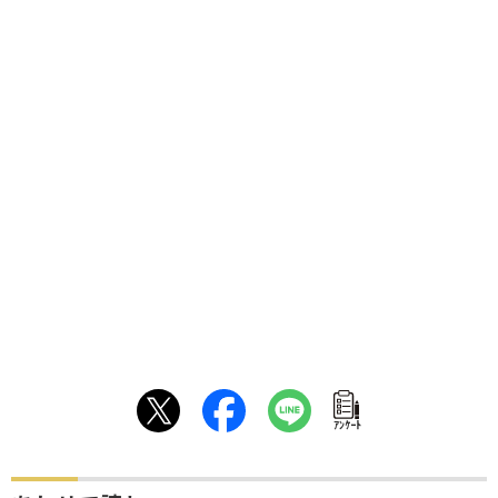
ｱﾝｹｰﾄ