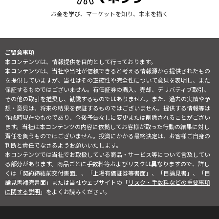
お金を学び、マーケットを知り、未来を描く
ご留意事項
本コンテンツは、情報提供を目的として行っております。
本コンテンツは、当社や当社が信頼できると考える情報源から提供されたもの
を提供していますが、当社はその正確性や完全性について意見を表明し、また
保証するものではございません。有価証券の購入、売却、デリバティブ取引、
その他の取引を推奨し、勧誘するものではありません。また、過去の実績や予
想・意見は、将来の結果を保証するものではございません。提供する情報等は
作成時現在のものであり、今後予告なしに変更または削除されることがござい
ます。当社は本コンテンツの内容に依拠してお客様が取った行動の結果に対し
責任を負うものではございません。投資にかかる最終決定は、お客様ご自身の
判断と責任でなさるようお願いいたします。
本コンテンツでは当社でお取扱している商品・サービス等について言及してい
る部分があります。商品ごとに手数料等およびリスクは異なりますので、詳し
くは「契約締結前交付書面」、「上場有価証券等書面」、「目論見書」、「目
論見書補完書面」または当社ウェブサイトの「
リスク・手数料などの重要事項
に関する説明
」をよくお読みください。