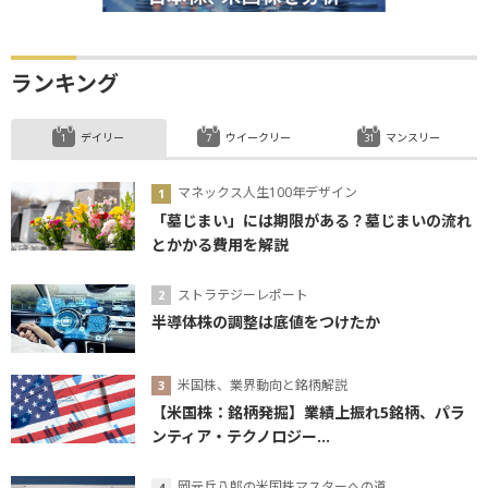
ランキング
デイリー
ウイークリー
マンスリー
マネックス人生100年デザイン
「墓じまい」には期限がある？墓じまいの流れ
とかかる費用を解説
ストラテジーレポート
半導体株の調整は底値をつけたか
米国株、業界動向と銘柄解説
【米国株：銘柄発掘】業績上振れ5銘柄、パラ
ンティア・テクノロジー...
岡元兵八郎の米国株マスターへの道