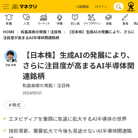
口座開設
ログイン
新着
人気
マーケット
特集
初心者
ライフデザイン
連載
著者
商
HOME
和島英樹の発掘！注目株
【日本株】生成AIの発展により、さらに
注目度が高まるAI半導体関連銘柄
【日本株】生成AIの発展により、
さらに注目度が高まるAI半導体関
和島 英樹
連銘柄
和島英樹の発掘！注目株
2024/03/21
株式
エヌビディアを筆頭に急速に拡大するAI半導体の世界
技術革新、需要拡大で今後も見逃せないAI半導体関連銘