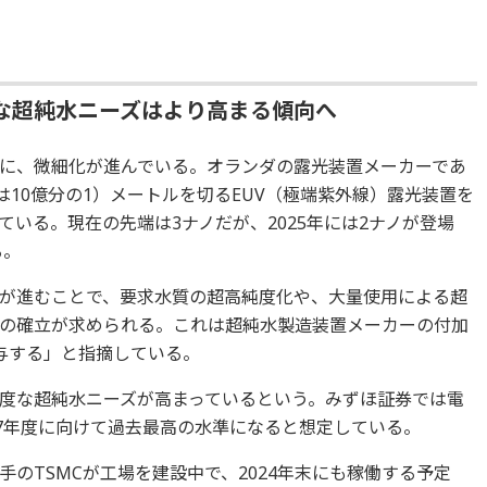
な超純水ニーズはより高まる傾向へ
に、微細化が進んでいる。オランダの露光装置メーカーであ
ノは10億分の1）メートルを切るEUV（極端紫外線）露光装置を
いる。現在の先端は3ナノだが、2025年には2ナノが登場
る。
が進むことで、要求水質の超高純度化や、大量使用による超
の確立が求められる。これは超純水製造装置メーカーの付加
与する」と指摘している。
度な超純水ニーズが高まっているという。みずほ証券では電
27年度に向けて過去最高の水準になると想定している。
のTSMCが工場を建設中で、2024年末にも稼働する予定