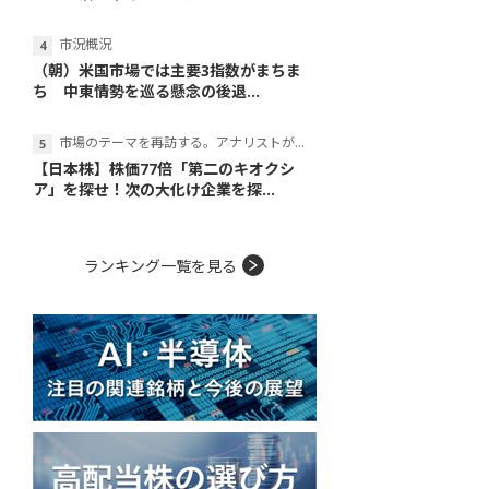
市況概況
（朝）米国市場では主要3指数がまちま
ち 中東情勢を巡る懸念の後退...
市場のテーマを再訪する。アナリストが読み解くテーマの本質
【日本株】株価77倍「第二のキオクシ
ア」を探せ！次の大化け企業を探...
ランキング一覧を見る