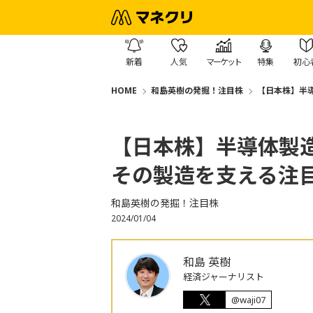
新着
人気
マーケット
特集
初心
HOME
和島英樹の発掘！注目株
【日本株】半
【日本株】半導体製
その製造を支える注
和島英樹の発掘！注目株
2024/01/04
和島 英樹
経済ジャーナリスト
@waji07