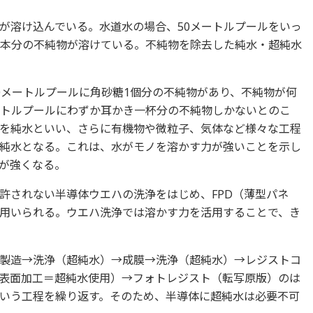
が溶け込んでいる。水道水の場合、50メートルプールをいっ
3本分の不純物が溶けている。不純物を除去した純水・超純水
0メートルプールに角砂糖1個分の不純物があり、不純物が何
ートルプールにわずか耳かき一杯分の不純物しかないとのこ
を純水といい、さらに有機物や微粒子、気体など様々な工程
純水となる。これは、水がモノを溶かす力が強いことを示し
が強くなる。
許されない半導体ウエハの洗浄をはじめ、FPD（薄型パネ
用いられる。ウエハ洗浄では溶かす力を活用することで、き
製造→洗浄（超純水）→成膜→洗浄（超純水）→レジストコ
表面加工＝超純水使用）→フォトレジスト（転写原版）のは
いう工程を繰り返す。そのため、半導体に超純水は必要不可