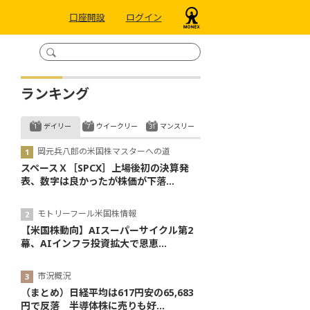
口座開設
ログイン
ランキング
デイリー
ウイークリー
マンスリー
岡元兵八郎の米国株マスターへの道
スペースＸ［SPCX］上場後初の決算発
表、数字は良かったが株価が下落...
モトリーフール米国株情報
【米国株動向】AIスーパーサイクル第2
幕、AIインフラ投資拡大で恩恵...
市況概況
（まとめ）日経平均は617円安の65,683
円で反落 半導体株に売りも好...