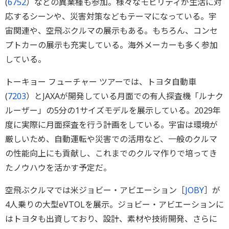
(
6752
）などの異業種も参加。様々なモビリティが生活に対
応するシーンや、災害対策などもテーマになっている。宇
宙関連や、空飛ぶクルマの展示もある。もちろん、コンセ
プトカーの展示も充実している。海外メーカーも多く参加
している。
トーキョー フューチャー ツアーでは、トヨタ自動車
(
7203
）とJAXAが開発している月面での有人探査機「ルナク
ルーザー」の5分の1サイズモデルを展示している。2029年
度に実際に月面探査を行う計画をしている。宇宙は環境が
厳しいため、自動運転や災害での活用など、一般のクルマ
の性能向上にも貢献し、これまでのクルマ作りで培ってき
たノウハウを活かす予定だ。
空飛ぶクルマでは米ジョビー・アビエーション［
JOBY
］が
4人乗りの大型eVTOLを展示。ジョビー・アビエーションに
はトヨタも出資しており、設計、素材や技術開発、さらに