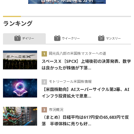
ランキング
デイリー
ウイークリー
マンスリー
岡元兵八郎の米国株マスターへの道
スペースＸ［SPCX］上場後初の決算発表、数字
は良かったが株価が下落...
モトリーフール米国株情報
【米国株動向】AIスーパーサイクル第2幕、AI
インフラ投資拡大で恩恵...
市況概況
（まとめ）日経平均は617円安の65,683円で反
落 半導体株に売りも好...