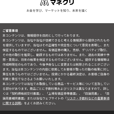
お金を学び、マーケットを知り、未来を描く
ご留意事項
本コンテンツは、情報提供を目的として行っております。
本コンテンツは、当社や当社が信頼できると考える情報源から提供されたもの
を提供していますが、当社はその正確性や完全性について意見を表明し、また
保証するものではございません。有価証券の購入、売却、デリバティブ取引、
その他の取引を推奨し、勧誘するものではありません。また、過去の実績や予
想・意見は、将来の結果を保証するものではございません。提供する情報等は
作成時現在のものであり、今後予告なしに変更または削除されることがござい
ます。当社は本コンテンツの内容に依拠してお客様が取った行動の結果に対し
責任を負うものではございません。投資にかかる最終決定は、お客様ご自身の
判断と責任でなさるようお願いいたします。
本コンテンツでは当社でお取扱している商品・サービス等について言及してい
る部分があります。商品ごとに手数料等およびリスクは異なりますので、詳し
くは「契約締結前交付書面」、「上場有価証券等書面」、「目論見書」、「目
論見書補完書面」または当社ウェブサイトの「
リスク・手数料などの重要事項
に関する説明
」をよくお読みください。