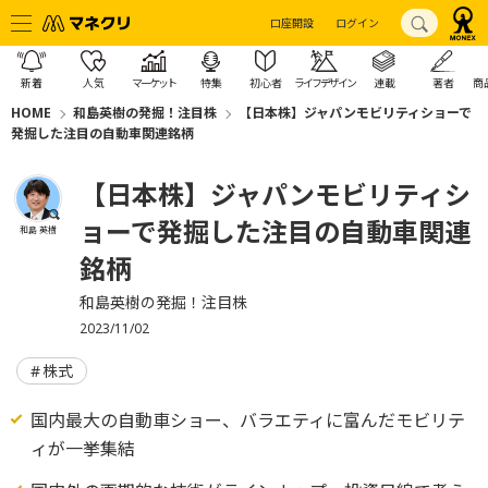
口座開設
ログイン
新着
人気
マーケット
特集
初心者
ライフデザイン
連載
著者
商
HOME
和島英樹の発掘！注目株
【日本株】ジャパンモビリティショーで
発掘した注目の自動車関連銘柄
【日本株】ジャパンモビリティシ
ョーで発掘した注目の自動車関連
和島 英樹
銘柄
和島英樹の発掘！注目株
2023/11/02
株式
国内最大の自動車ショー、バラエティに富んだモビリテ
ィが一挙集結