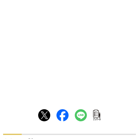
ｱﾝｹｰﾄ