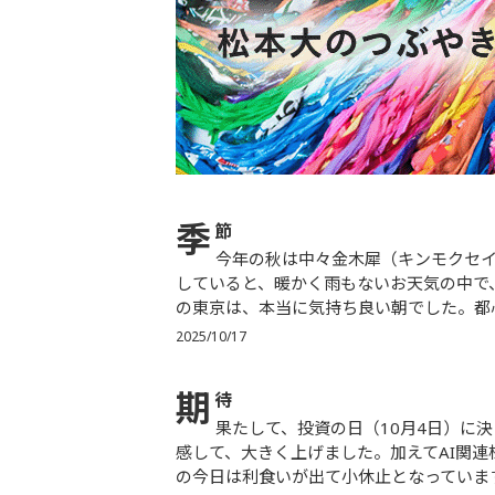
季
節
今年の秋は中々金木犀（キンモクセイ）の香りがしてこないなぁ、と思っていたら、今朝ジョギングを
していると、暖かく雨もないお天気の中で
の東京は、本当に気持ち良い朝でした。都心
2025/10/17
期
待
果たして、投資の日（10月4日）に決まった、自民党新総裁は高市さんとなり、日本株マーケットは好
感して、大きく上げました。加えてAI関
の今日は利食いが出て小休止となっています。