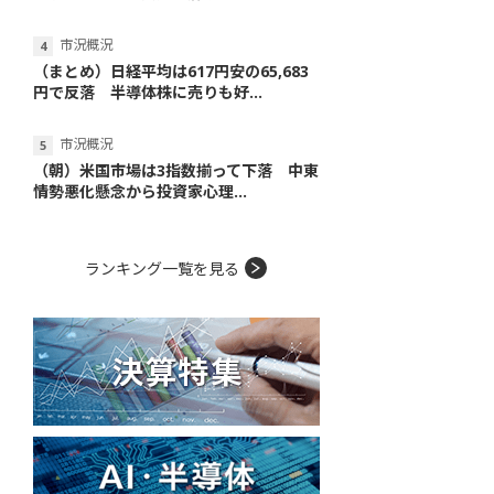
市況概況
（まとめ）日経平均は617円安の65,683
円で反落 半導体株に売りも好...
市況概況
（朝）米国市場は3指数揃って下落 中東
情勢悪化懸念から投資家心理...
ランキング一覧を見る