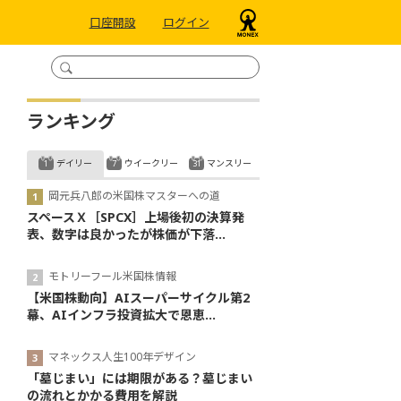
口座開設
ログイン
ランキング
デイリー
ウイークリー
マンスリー
岡元兵八郎の米国株マスターへの道
スペースＸ［SPCX］上場後初の決算発
表、数字は良かったが株価が下落...
モトリーフール米国株情報
【米国株動向】AIスーパーサイクル第2
幕、AIインフラ投資拡大で恩恵...
マネックス人生100年デザイン
「墓じまい」には期限がある？墓じまい
の流れとかかる費用を解説