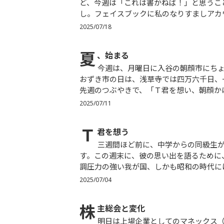
ど、今週は「これは書かねば！」と思うこ
し。フェイスブックに私のなりすましアカウ
2025/07/18
夏
、始まる
今週は、月曜日に入谷の朝顔市にちょっと寄り、木曜日には浅草寺のほおずき市に一瞬寄りました。ほ
おずき市の日は、浅草寺では四万六千日、
先週のつぶやきで、「Ｔ君を想い、朝顔かほ
2025/07/11
Ｔ
君を想う
三週間ほど前に、中学からの同級生が急逝しました。交通事故です。バイクの自損事故だったようで
す。この週末に、彼の思い出を語るために
調圧力の強い我が国、しかも昭和の時代には
2025/07/04
株
主総会と変化
明日は上場企業としてのマネックス（旧マネックス証券と現マネックスグループ）にとって26回目の株