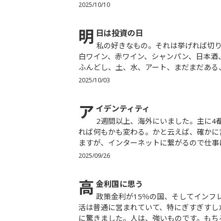
2025/10/10
明
日は投資の日
私の好きなもの。それは挙げれば切りがありません。そば、すし、会席料理、ステーキ、イタリアン、
白ワイン、赤ワイン、シャンパン、日本酒
ふんどし、土、水、アート、まだまだある、
2025/10/03
ア
イデンティティ
2週間以上、海外にいました。主に4都市に滞在したのですが、6回入管チェックも通りました。国変わ
れば何もかも変わる。かと云えば、確かに
ますが、インターネットに繋がるので仕事は
2025/09/26
高
金利国に思う
政策金利が15％の国、そしてインフレ率が40％の国に、それぞれ行きました。現地で得た印象は、生
活は普通に営まれていて、特にぎすぎすし
に驚きました。人は、強いものです。もちろ