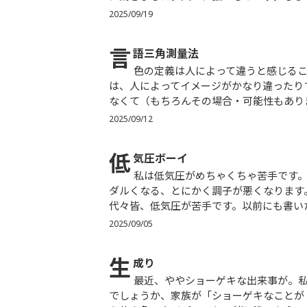
2025/09/19
言
語三角測量法
色の定義は人によって違うと感じることが、案外多くあります。特にベージュ、グレー、カーキあたり
は、人によってイメージがかなり違ったり
なくて（もちろんその場合・可能性もありま
2025/09/12
低
気圧ボーイ
私は低気圧がめちゃくちゃ苦手です。気が滅入る、熱（ねつ）っぽくなることもある、視力が落ちる、
ダルくなる、とにかく調子が悪くなります
代々皆、低気圧が苦手です。以前にも書いた
2025/09/05
生
成り
最近、ややショーゲキな出来事が。私は真っ白なＴシャツを何枚か持っているのですが、一昨日だった
でしょうか、家族が「ショーゲキなことが