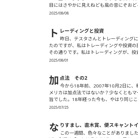
目にはさやかに見えねども風の音にぞおどろ
2025/08/08
ト
レーディングと投資
昨日、テスタさんとトレーディングに関して対談しました。90分。いやー、充実。テスタさんに云われ
たのですが、私はトレーディングや投資の
その通りです。私はトレーディングが、投資
2025/08/01
加
点法 その2
今から18年前、2007年10月2日に、私は「加点法」というつぶやきを書きました。日本は減点法、ア
メリカは加点法ではないか？少なくともマ
旨でした。18年経った今も、やはり同じこと
2025/07/25
な
りすまし、直木賞、便スキャント
この一週間、色々なことがありました。ま、いつでも私の周りでは色んなことが起きているのですけ