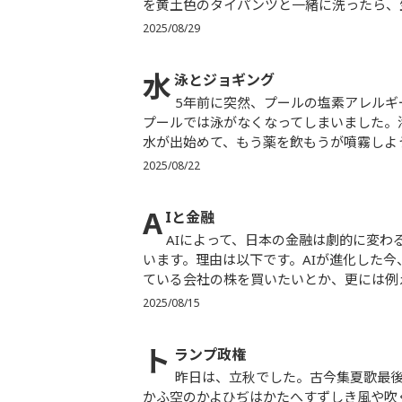
を黄土色のタイパンツと一緒に洗ったら、生
2025/08/29
水
泳とジョギング
5年前に突然、プールの塩素アレルギーが出て、私は元々泳ぐことが大好きだったのですが、それ以来
プールでは泳がなくなってしまいました。
水が出始めて、もう薬を飲もうが噴霧しよう
2025/08/22
A
Iと金融
AIによって、日本の金融は劇的に変わる。そして金融行政も劇的に変わらねばならない。と、私は考えて
います。理由は以下です。AIが進化した今
ている会社の株を買いたいとか、更には例え
2025/08/15
ト
ランプ政権
昨日は、立秋でした。古今集夏歌最後の歌は、凡河内躬恒（おおしこうちのみつね）の「夏と秋と行き
かふ空のかよひぢはかたへすずしき風や吹