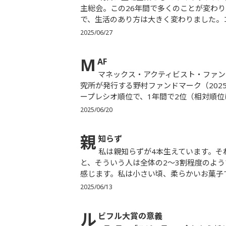
主総会。この26年間で多くのことが変わり
で、生活のあり方は大きく変わりました。コ
2025/06/27
M
AF
マネックス・アクティビスト・ファンド（MAF）の運用成績が引き続き好調です。株式会社野村総合研
究所が発行する野村ファンドマーク（202
ープレシオ順位で、1年間で2位（相対順位は
2025/06/20
親
知らず
私は親知らずが4本生えています。それも、きれいに真っ直ぐ、普通に生えています。ネットで調べる
と、そういう人は全体の2～3割程度のよ
感じます。私は小さい頃、柔らかいお菓子で
2025/06/13
ル
ビフル大賞の意義