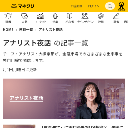
口座開設
ログイン
新着
人気
マーケット
特集
初心者
ライフデザイン
連載
著者
商
HOME
連載一覧
アナリスト夜話
アナリスト夜話
の記事一覧
チーフ・アナリスト大槻奈那が、金融市場でのさまざまな出来事を
独自目線で発信します。
月1回月曜日に更新
「気温45℃」に挑む欧州のESG投資と、老後に