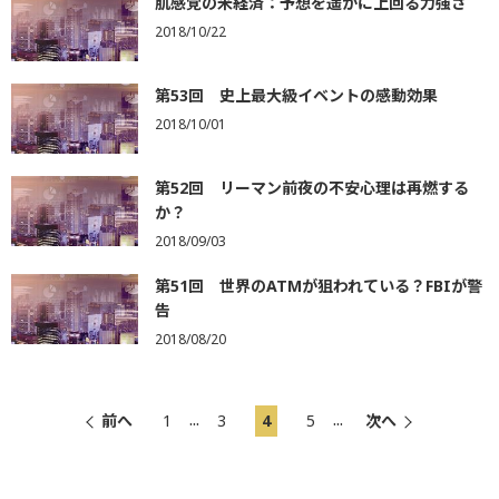
肌感覚の米経済：予想を遥かに上回る力強さ
2018/10/22
第53回 史上最大級イベントの感動効果
2018/10/01
第52回 リーマン前夜の不安心理は再燃する
か？
2018/09/03
第51回 世界のATMが狙われている？FBIが警
告
2018/08/20
...
...
前へ
1
3
4
5
次へ