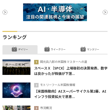
ランキング
デイリー
ウイークリー
マンスリー
岡元兵八郎の米国株マスターへの道
スペースＸ［SPCX］上場後初の決算発表、数字
は良かったが株価が下落...
モトリーフール米国株情報
【米国株動向】AIスーパーサイクル第2幕、AI
インフラ投資拡大で恩恵...
市況概況