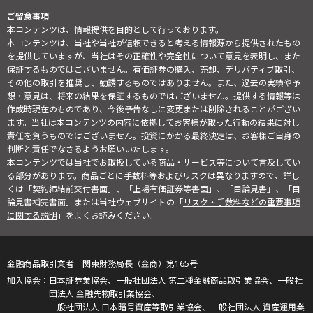
ご留意事項
本コンテンツは、情報提供を目的として行っております。
本コンテンツは、当社や当社が信頼できると考える情報源から提供されたもの
を提供していますが、当社はその正確性や完全性について意見を表明し、また
保証するものではございません。有価証券の購入、売却、デリバティブ取引、
その他の取引を推奨し、勧誘するものではありません。また、過去の実績や予
想・意見は、将来の結果を保証するものではございません。提供する情報等は
作成時現在のものであり、今後予告なしに変更または削除されることがござい
ます。当社は本コンテンツの内容に依拠してお客様が取った行動の結果に対し
責任を負うものではございません。投資にかかる最終決定は、お客様ご自身の
判断と責任でなさるようお願いいたします。
本コンテンツでは当社でお取扱している商品・サービス等について言及してい
る部分があります。商品ごとに手数料等およびリスクは異なりますので、詳し
くは「契約締結前交付書面」、「上場有価証券等書面」、「目論見書」、「目
論見書補完書面」または当社ウェブサイトの「
リスク・手数料などの重要事項
に関する説明
」をよくお読みください。
金融商品取引業者 関東財務局長（金商）第165号
日本証券業協会、一般社団法人 第二種金融商品取引業協会、一般社
団法人 金融先物取引業協会、
一般社団法人 日本暗号資産等取引業協会、一般社団法人 資産運用業