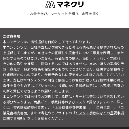
お金を学び、マーケットを知り、未来を描く
ご留意事項
本コンテンツは、情報提供を目的として行っております。
本コンテンツは、当社や当社が信頼できると考える情報源から提供されたもの
を提供していますが、当社はその正確性や完全性について意見を表明し、また
保証するものではございません。有価証券の購入、売却、デリバティブ取引、
その他の取引を推奨し、勧誘するものではありません。また、過去の実績や予
想・意見は、将来の結果を保証するものではございません。提供する情報等は
作成時現在のものであり、今後予告なしに変更または削除されることがござい
ます。当社は本コンテンツの内容に依拠してお客様が取った行動の結果に対し
責任を負うものではございません。投資にかかる最終決定は、お客様ご自身の
判断と責任でなさるようお願いいたします。
本コンテンツでは当社でお取扱している商品・サービス等について言及してい
る部分があります。商品ごとに手数料等およびリスクは異なりますので、詳し
くは「契約締結前交付書面」、「上場有価証券等書面」、「目論見書」、「目
論見書補完書面」または当社ウェブサイトの「
リスク・手数料などの重要事項
に関する説明
」をよくお読みください。