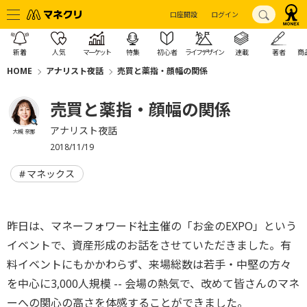
口座開設
ログイン
新着
人気
マーケット
特集
初心者
ライフデザイン
連載
著者
商
HOME
アナリスト夜話
売買と薬指・顔幅の関係
売買と薬指・顔幅の関係
アナリスト夜話
大槻 奈那
2018/11/19
マネックス
昨日は、マネーフォワード社主催の「お金のEXPO」という
イベントで、資産形成のお話をさせていただきました。有
料イベントにもかかわらず、来場総数は若手・中堅の方々
を中心に3,000人規模 -- 会場の熱気で、改めて皆さんのマネ
ーへの関心の高さを体感することができました。