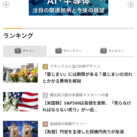
ランキング
デイリー
ウイークリー
マンスリー
マネックス人生100年デザイン
「墓じまい」には期限がある？墓じまいの流れ
とかかる費用を解説
岡元兵八郎の米国株マスターへの道
【米国株】S&P500は高値を更新、「売らなけ
ればならない売り」が一巡...
吉田恒の為替デイリー
【為替】円安を主導した投機円売りが急減