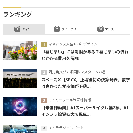
ランキング
デイリー
ウイークリー
マンスリー
マネックス人生100年デザイン
「墓じまい」には期限がある？墓じまいの流れ
とかかる費用を解説
岡元兵八郎の米国株マスターへの道
スペースＸ［SPCX］上場後初の決算発表、数字
は良かったが株価が下落...
モトリーフール米国株情報
【米国株動向】AIスーパーサイクル第2幕、AI
インフラ投資拡大で恩恵...
ストラテジーレポート