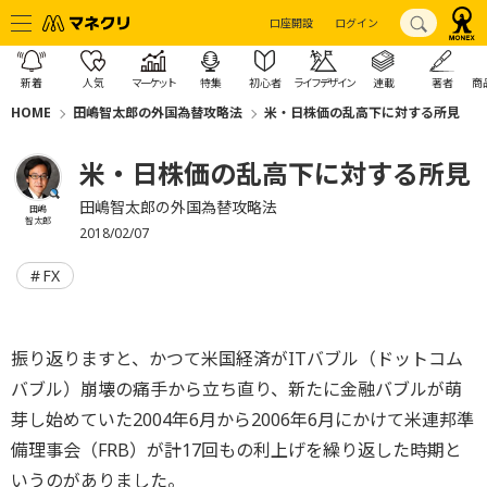
口座開設
ログイン
新着
人気
マーケット
特集
初心者
ライフデザイン
連載
著者
商
HOME
田嶋智太郎の外国為替攻略法
米・日株価の乱高下に対する所見
米・日株価の乱高下に対する所見
田嶋智太郎の外国為替攻略法
田嶋
智太郎
2018/02/07
FX
振り返りますと、かつて米国経済がITバブル（ドットコム
バブル）崩壊の痛手から立ち直り、新たに金融バブルが萌
芽し始めていた2004年6月から2006年6月にかけて米連邦準
備理事会（FRB）が計17回もの利上げを繰り返した時期と
いうのがありました。