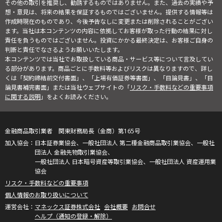
その他の取引を推奨し、勧誘するものではありません。また、過去の実績や予
想・意見は、将来の結果を保証するものではございません。提供する情報等は
作成時現在のものであり、今後予告なしに変更または削除されることがござい
ます。当社は本コンテンツの内容に依拠してお客様が取った行動の結果に対し
責任を負うものではございません。投資にかかる最終決定は、お客様ご自身の
判断と責任でなさるようお願いいたします。
本コンテンツでは当社でお取扱している商品・サービス等について言及してい
る部分があります。商品ごとに手数料等およびリスクは異なりますので、詳し
くは「契約締結前交付書面」、「上場有価証券等書面」、「目論見書」、「目
論見書補完書面」または当社ウェブサイトの「
リスク・手数料などの重要事項
に関する説明
」をよくお読みください。
金融商品取引業者 関東財務局長（金商）第165号
日本証券業協会、一般社団法人 第二種金融商品取引業協会、一般社
団法人 金融先物取引業協会、
一般社団法人 日本暗号資産等取引業協会、一般社団法人 資産運用業
協会
リスク・手数料などの重要事項
個人情報のお取り扱いについて
マネックス証券株式会社
会社概要
お問合せ
ヘルプ（通知の登録・解除）