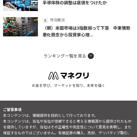
半導体株の調整は底値をつけたか
市況概況
（朝）米国市場は3指数揃って下落 中東情勢
悪化懸念から投資家心理...
ランキング一覧を見る
お金を学び、マーケットを知り、未来を描く
ご留意事項
本コンテンツは、情報提供を目的として行っております。
本コンテンツは、当社や当社が信頼できると考える情報源から提供されたもの
を提供していますが、当社はその正確性や完全性について意見を表明し、また
保証するものではございません。有価証券の購入、売却、デリバティブ取引、