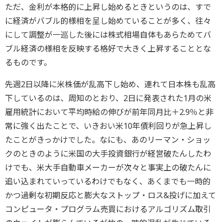
ただ、金利が本格的に上昇し始めるときというのは、すで
に経済がバブル的様相を呈し始めていることが多く、往々
にして調整が一巡した後には株式相場自体もあらためてバ
ブル経済の様相を反映する格好で大きく上昇することとな
るものです。
先週2日以降に米株価が乱高下し始め、連れて日本株も乱高
下しているのは、周知のとおり、2日に発表された1月の米
雇用統計において平均時給の伸びが前年同月比＋2.9％と非
常に強く出たことで、いきおい米10年債利回りが急上昇し
たことがきっかけでした。なにも、あのリーマン・ショッ
クのときのように米国の大手投資銀行が経営破たんしたわ
けでも、米大手自動車メーカーが次々と事実上の破たんに
追い込まれていっているわけでもなく、あくまでも一時的
かつ過剰な初期反応と膨大なストップ・ロス&投げに加えて
コンピュータ・プログラム売買におけるアルゴリズム取引