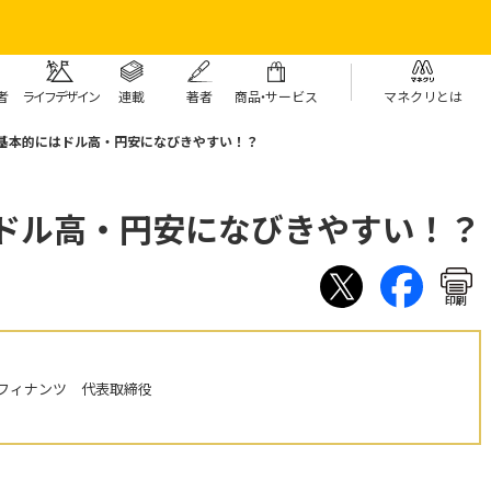
者
ライフデザイン
連載
著者
商
品・
サービス
マネクリとは
も基本的にはドル高・円安になびきやすい！？
はドル高・円安になびきやすい！？
印刷
フィナンツ 代表取締役