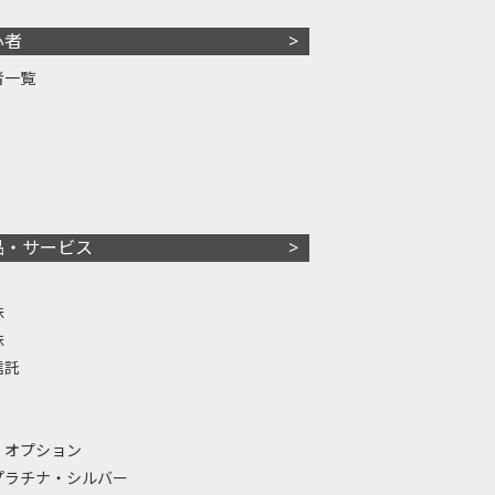
心者
者一覧
品・サービス
株
株
信託
・オプション
プラチナ・シルバー