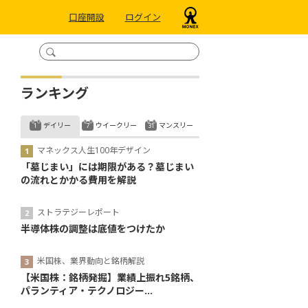
口座開設
ログイン
ランキング
デイリー
ウイークリー
マンスリー
マネックス人生100年デザイン
「墓じまい」には期限がある？墓じまい
の流れとかかる費用を解説
ストラテジーレポート
半導体株の調整は底値をつけたか
米国株、業界動向と銘柄解説
【米国株：銘柄発掘】業績上振れ5銘柄、
パランティア・テクノロジー...