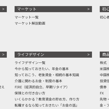
マーケット
初
マーケット一覧
初心
マーケット解説動画
ライフデザイン
商
ライフデザイン一覧
株式
今から知っておきたい、年金の基本
米国
知っておこう、老後資金・相続の基本知識
中国
介護に関わるお金・制度の基本
投資
考え
FIRE（経済的自立、早期リタイア）
債券
保険との付き合い方
FX
いくらかかる？教育資金の貯め方、作り方
先物
転職するなら知っておきたい「お金の話」
金・