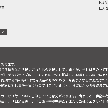
NISA
極意
個人型
ております。
考える情報源から提供されたものを提供していますが、当社はその正確
売却、デリバティブ取引、その他の取引を推奨し、勧誘するものではあ
。提供する情報等は作成時現在のものであり、今後予告なしに変更また
の結果に対し責任を負うものではございません。投資にかかる最終決定
・サービス等について言及している部分があります。商品ごとに手数料
書面」、「目論見書」、「目論見書補完書面」または当社ウェブサイト