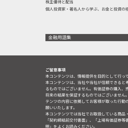
株主優待と配当
個人投資家・著名人から学ぶ、お金と投資の
金融用語集
ご留意事項
本コンテンツは、情報提供を目的として行っ
本コンテンツは、当社や当社が信頼できると
るものではございません。有価証券の購入、
将来の結果を保証するものではございません
テンツの内容に依拠してお客様が取った行動
願いいたします。
本コンテンツでは当社でお取扱している商品
「契約締結前交付書面」、「上場有価証券等
明
」をよくお読みください。