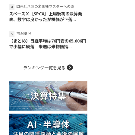
岡元兵八郎の米国株マスターへの道
スペースＸ［SPCX］上場後初の決算発
表、数字は良かったが株価が下落...
市況概況
（まとめ）日経平均は76円安の65,606円
で小幅に続落 来週は米物価指...
ランキング一覧を見る