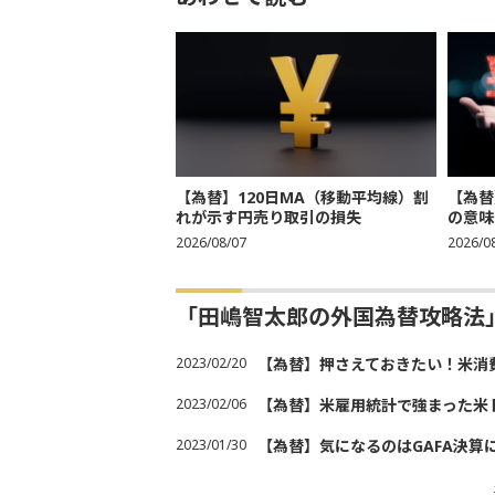
【為替】120日MA（移動平均線）割
【為替
れが示す円売り取引の損失
の意味
2026/08/07
2026/0
「田嶋智太郎の外国為替攻略法
2023/02/20
【為替】押さえておきたい！米消
2023/02/06
【為替】米雇用統計で強まった米
2023/01/30
【為替】気になるのはGAFA決算