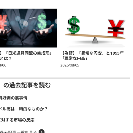
】「日米通貨同盟の完成形」
【為替】「異常な円安」と1995年
とは？
「異常な円高」
8/06
2026/08/05
」の過去記事を読む
費好調の裏事情
ドル高は一時的なものか？
に対する市場の反応
過去記事一覧を見る