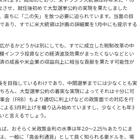
われます。周知のとおり、米トランプ大統領は昨年末に「10
立させ、就任後初めて大型選挙公約の実現を果たしました
、直ちに「二の矢」を放つ必要に迫られています。当面の目
であり、すでに米大統領は計画の詳細案を1月中にも提示する
広がるかどうかは別にしても、すでに成立した税制改革の中
模インフラ投資などの経済波及効果がまったくないなどとい
済の成長や米企業の収益向上に相当な貢献を果たす可能性が
長を目指しているわけであり、中間選挙までには少なくとも実
ちろん、大型選挙公約の着実な実現によってそれは十分に可
事会（FRB）もより適切に利上げなどの政策面での対応を行
Bによる3月利上げを織り込み始めていますし、少なくとも年3
いと言えるでしょう。
ば、おそらく米政策金利の水準は年2.0～2.25％あたりにま
は、一般に「高金利通貨」として良く知られる豪ドルを、場