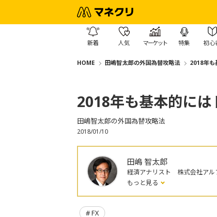
新着
人気
マーケット
特集
初心
HOME
田嶋智太郎の外国為替攻略法
2018年
2018年も基本的に
田嶋智太郎の外国為替攻略法
2018/01/10
田嶋 智太郎
経済アナリスト 株式会社アル
もっと見る
FX