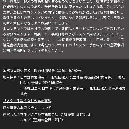
想・意見は、将来の結果を保証するものではございません。提供する情報等は
作成時現在のものであり、今後予告なしに変更または削除されることがござい
ます。当社は本コンテンツの内容に依拠してお客様が取った行動の結果に対し
責任を負うものではございません。投資にかかる最終決定は、お客様ご自身の
判断と責任でなさるようお願いいたします。
本コンテンツでは当社でお取扱している商品・サービス等について言及してい
る部分があります。商品ごとに手数料等およびリスクは異なりますので、詳し
くは「契約締結前交付書面」、「上場有価証券等書面」、「目論見書」、「目
論見書補完書面」または当社ウェブサイトの「
リスク・手数料などの重要事項
に関する説明
」をよくお読みください。
金融商品取引業者 関東財務局長（金商）第165号
日本証券業協会、一般社団法人 第二種金融商品取引業協会、一般社
団法人 金融先物取引業協会、
一般社団法人 日本暗号資産等取引業協会、一般社団法人 資産運用業
協会
リスク・手数料などの重要事項
個人情報のお取り扱いについて
マネックス証券株式会社
会社概要
お問合せ
ヘルプ（通知の登録・解除）