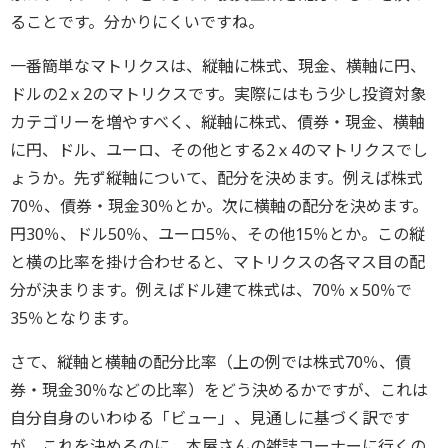
ることです。分かりにくいですね。
一番簡単なマトリクスは、縦軸に株式、現金、横軸に円、
ドルの2ｘ2のマトリクスです。実際にはもう少し投資対象
カテゴリーを増やすべく、縦軸に株式、債券・現金、横軸
に円、ドル、ユーロ、その他とする2ｘ4のマトリクスでし
ょうか。先ず縦軸について、配分を決めます。例えば株式
70％、債券・現金30％とか。次に横軸の配分を決めます。
円30％、ドル50％、ユーロ5％、その他15％とか。この縦
と横の比率を掛け合わせると、マトリクスの各マス目の配
分が決まります。例えばドル建て株式は、70％ｘ50％で
35％となります。
さて、縦軸と横軸の配分比率（上の例では株式70％、債
券・現金30％などの比率）をどう決めるかですが、これは
自分自身のいわゆる「ビュー」、見通しに基づく訳です
が、これを決めるのに、本屋さんの雑誌コーナーに行くの