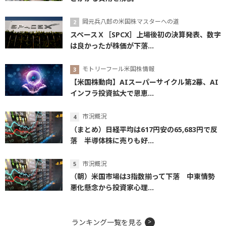
岡元兵八郎の米国株マスターへの道
スペースＸ［SPCX］上場後初の決算発表、数字
は良かったが株価が下落...
モトリーフール米国株情報
【米国株動向】AIスーパーサイクル第2幕、AI
インフラ投資拡大で恩恵...
市況概況
（まとめ）日経平均は617円安の65,683円で反
落 半導体株に売りも好...
市況概況
（朝）米国市場は3指数揃って下落 中東情勢
悪化懸念から投資家心理...
ランキング一覧を見る