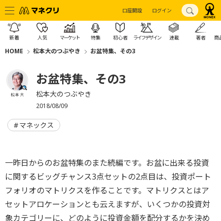
口座開設
ログイン
新着
人気
マーケット
特集
初心者
ライフデザイン
連載
著者
商
HOME
松本大のつぶやき
お盆特集、その3
お盆特集、その3
松本大のつぶやき
松本 大
2018/08/09
マネックス
一昨日からのお盆特集のまた続編です。お盆に出来る投資
に関するビッグチャンス3点セットの2点目は、投資ポート
フォリオのマトリクスを作ることです。マトリクスとはア
セットアロケーションとも云えますが、いくつかの投資対
象カテゴリーに、どのように投資金額を配分するかを決め