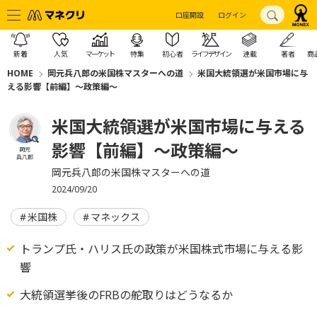
口座開設
ログイン
新着
人気
マーケット
特集
初心者
ライフデザイン
連載
著者
商
HOME
岡元兵八郎の米国株マスターへの道
米国大統領選が米国市場に与
える影響【前編】～政策編～
米国大統領選が米国市場に与える
影響【前編】～政策編～
岡元
兵八郎
岡元兵八郎の米国株マスターへの道
2024/09/20
米国株
マネックス
トランプ氏・ハリス氏の政策が米国株式市場に与える影
響
大統領選挙後のFRBの舵取りはどうなるか