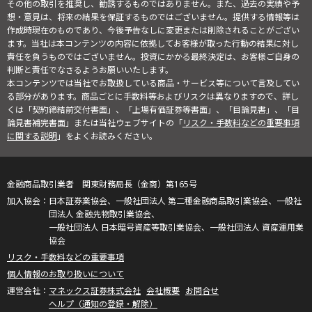
その他の取引を推奨し、勧誘するものではありません。また、過去の実績や予
想・意見は、将来の結果を保証するものではございません。提供する情報等は
作成時現在のものであり、今後予告なしに変更または削除されることがござい
ます。当社は本コンテンツの内容に依拠してお客様が取った行動の結果に対し
責任を負うものではございません。投資にかかる最終決定は、お客様ご自身の
判断と責任でなさるようお願いいたします。
本コンテンツでは当社でお取扱している商品・サービス等について言及してい
る部分があります。商品ごとに手数料等およびリスクは異なりますので、詳し
くは「契約締結前交付書面」、「上場有価証券等書面」、「目論見書」、「目
論見書補完書面」または当社ウェブサイトの「
リスク・手数料などの重要事項
に関する説明
」をよくお読みください。
金融商品取引業者 関東財務局長（金商）第165号
日本証券業協会、一般社団法人 第二種金融商品取引業協会、一般社
団法人 金融先物取引業協会、
一般社団法人 日本暗号資産等取引業協会、一般社団法人 資産運用業
協会
リスク・手数料などの重要事項
個人情報のお取り扱いについて
マネックス証券株式会社
会社概要
お問合せ
ヘルプ（通知の登録・解除）