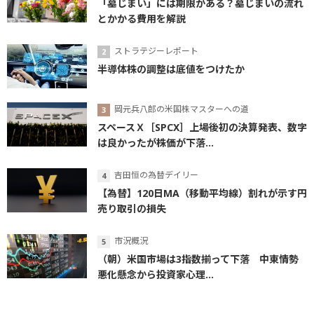
「墓じまい」には期限がある？墓じまいの流れ
とかかる費用を解説
ストラテジーレポート
半導体株の調整は底値をつけたか
岡元兵八郎の米国株マスターへの道
スペースＸ［SPCX］上場後初の決算発表、数字
は良かったが株価が下落...
吉田恒の為替デイリー
【為替】120日MA（移動平均線）割れが示す円
売り取引の損失
市況概況
（朝）米国市場は3指数揃って下落 中東情勢
悪化懸念から投資家心理...