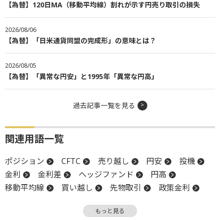
【為替】120日MA（移動平均線）割れが示す円売り取引の損失
2026/08/06
【為替】「日米通貨同盟の完成形」の意味とは？
2026/08/05
【為替】「異常な円安」と1995年「異常な円高」
過去記事一覧を見る
関連用語一覧
ポジション
CFTC
売り越し
円安
投機
金利
金利差
ヘッジファンド
円高
移動平均線
買い越し
先物取引
政策金利
FOMC
ファンド
利下げ
もっと見る