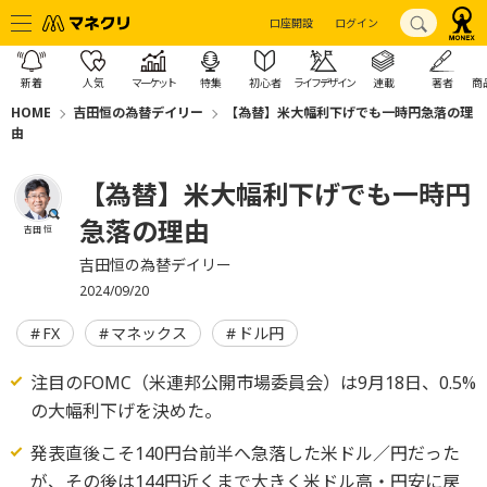
口座開設
ログイン
新着
人気
マーケット
特集
初心者
ライフデザイン
連載
著者
商
HOME
吉田恒の為替デイリー
【為替】米大幅利下げでも一時円急落の理
由
【為替】米大幅利下げでも一時円
急落の理由
吉田 恒
吉田恒の為替デイリー
2024/09/20
FX
マネックス
ドル円
注目のFOMC（米連邦公開市場委員会）は9月18日、0.5%
の大幅利下げを決めた。
発表直後こそ140円台前半へ急落した米ドル／円だった
が、その後は144円近くまで大きく米ドル高・円安に戻