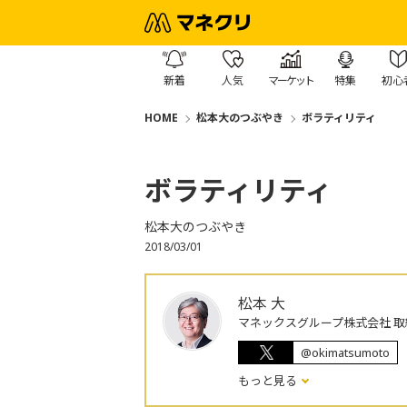
新着
人気
マーケット
特集
初心
HOME
松本大のつぶやき
ボラティリティ
ボラティリティ
松本大のつぶやき
2018/03/01
松本 大
マネックスグループ株式会社 取
@okimatsumoto
もっと見る