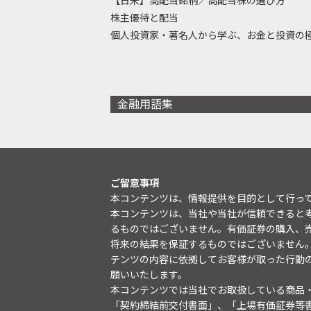
【日米】高配当銘柄／高配当株の選び方
株主優待と配当
個人投資家・著名人から学ぶ、お金と投資の
金融用語集
ご留意事項
本コンテンツは、情報提供を目的として行っ
本コンテンツは、当社や当社が信頼できると
るものではございません。有価証券の購入、
将来の結果を保証するものではございません
テンツの内容に依拠してお客様が取った行動
願いいたします。
本コンテンツでは当社でお取扱している商品
「契約締結前交付書面」、「上場有価証券等