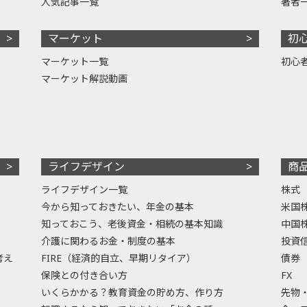
人気記事一覧
著者
マーケット
初
マーケット一覧
初心
マーケット解説動画
ライフデザイン
商
ライフデザイン一覧
株式
今から知っておきたい、年金の基本
米国
知っておこう、老後資金・相続の基本知識
中国
介護に関わるお金・制度の基本
投資
考え
FIRE（経済的自立、早期リタイア）
債券
保険との付き合い方
FX
いくらかかる？教育資金の貯め方、作り方
先物