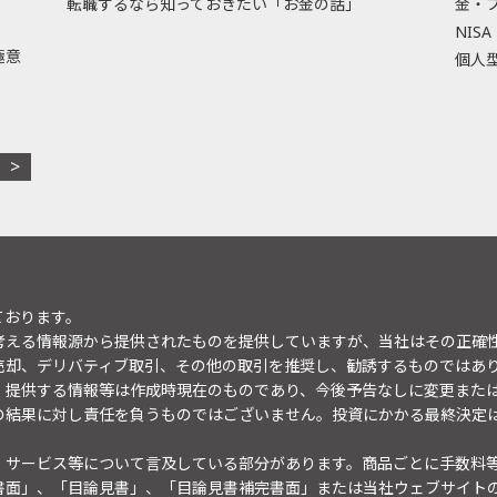
転職するなら知っておきたい「お金の話」
金・
NISA
極意
個人型
ております。
考える情報源から提供されたものを提供していますが、当社はその正確
売却、デリバティブ取引、その他の取引を推奨し、勧誘するものではあ
。提供する情報等は作成時現在のものであり、今後予告なしに変更また
の結果に対し責任を負うものではございません。投資にかかる最終決定
・サービス等について言及している部分があります。商品ごとに手数料
書面」、「目論見書」、「目論見書補完書面」または当社ウェブサイト