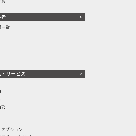
一覧
心者
者一覧
品・サービス
株
株
信託
・オプション