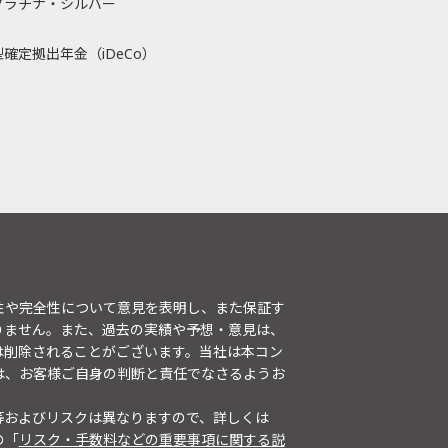
プラチナ・シルバー
確定拠出年金（iDeCo）
性や完全性について意見を表明し、また保証す
りません。また、過去の実績や予想・意見は、
は削除されることがございます。当社は本コン
は、お客様ご自身の判断と責任でなさるようお
等およびリスクは異なりますので、詳しくは
の「
リスク・手数料などの重要事項に関する説