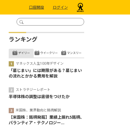
口座開設
ログイン
ランキング
デイリー
ウイークリー
マンスリー
マネックス人生100年デザイン
「墓じまい」には期限がある？墓じまい
の流れとかかる費用を解説
ストラテジーレポート
半導体株の調整は底値をつけたか
米国株、業界動向と銘柄解説
【米国株：銘柄発掘】業績上振れ5銘柄、
パランティア・テクノロジー...