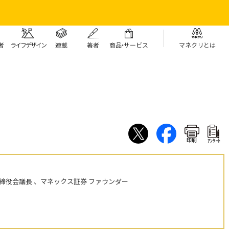
者
ライフデザイン
連載
著者
商
品・
サービス
マネクリとは
印刷
ｱﾝｹｰﾄ
締役会議長 、マネックス証券 ファウンダー