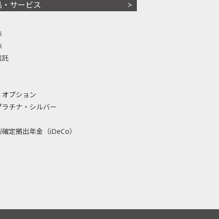
品・サービス
株
株
信託
・オプション
プラチナ・シルバー
確定拠出年金（iDeCo）