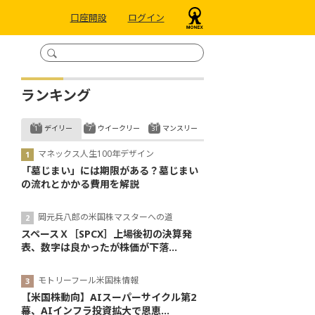
口座開設
ログイン
ランキング
デイリー
ウイークリー
マンスリー
マネックス人生100年デザイン
「墓じまい」には期限がある？墓じまい
の流れとかかる費用を解説
岡元兵八郎の米国株マスターへの道
スペースＸ［SPCX］上場後初の決算発
表、数字は良かったが株価が下落...
モトリーフール米国株情報
【米国株動向】AIスーパーサイクル第2
幕、AIインフラ投資拡大で恩恵...