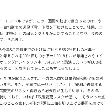
たユーロ／ドルですが、この一週間の動きで目立ったのは、や
一目均衡表の週足「雲」下限を下抜けたことです。結果、ユ
転（陰転）」の弱気シグナルが点灯することとなり、今後の
受けられます。
ら今年5月高値までの上げ幅に対する38.2％押しの水準＝
目と考えられる50％押しの水準＝1.3018ドルが意識されやすく
オミング州ジャクソンホールにおいて講演したドラギECB総
るのに十分な内容であったとも言えるでしょう。
可能性が取り沙汰され、一方の米国では量的緩和終了後の利
います。また、英国では一旦浮上した利上げ観測が後退する
策変更のリスクと向き合う必要性が生じています。その点、
しており、いわば「政策変更リスクが低い」...そういった点
このところ豪ドル/円は順調に上値を切り上げる展開を続けて