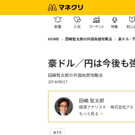
新着
人気
マーケット
特集
初心
HOME
田嶋智太郎の外国為替攻略法
豪ドル／
豪ドル／円は今後も
田嶋智太郎の外国為替攻略法
2014/08/27
田嶋 智太郎
経済アナリスト 株式会社アル
もっと見る
FX