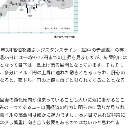
今年3月高値を結ぶレジスタンスライン（図中の赤点線）の存
25日には一時97.12円までの上昇を見ましたが、結果的には
となって目下は一旦上げ渋る展開となっています。そもそも
、多分にドル／円の上昇に連れた動きとも考えられ、肝心の
なると、豪ドル／円の上値も自ずと限られてくることとなる
回復の鈍化傾向が強まっていることも大いに気に掛かるとこ
先の一つであるユーロ圏経済の行方に明らかに翳りが見られ
豪ドルの高金利は確かに魅力ですし、長い目で見れば非常に
は少し慎重に向き合う必要もあるのではないかと思われま