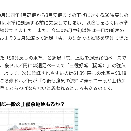
0月に同年4月高値から8月安値までの下げに対する50％戻しの
局は同水準に到達する前に失速してしまい、以降も長らく同水準
続けてきました。また、今年の5月中旬以降は一目均衡表の
およそ3カ月に渡って週足「雲」のなかでの推移を続けてきた
た「50％戻しの水準」と週足「雲」上限を週足終値ベースで
、豪ドル／円には週足ベースで「三役好転（陽転）」の強気
って、次に意識されやすいのは61.8％戻しの水準＝98.18
ころ豪ドル／円が「今後も強気の流れに乗って一段と上値余
重であらねばならないと思われるところもあるのです。