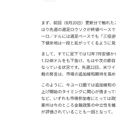
まず、前回（8月20日）更新分で触れ
はり先週の週足ロウソクが終値ベースで
ーロ／ドルには週足ベースでも「三役逆
下値余地は一段と拡がってくるように見
まして、すでに足下では12年7月安値か
1.3248ドルをも下抜け、もはや次の節
なっている状況です。先週22日、米ワイ
裁の発言は、市場の追加緩和期待を高め
このように、今ユーロ圏では追加緩和の
上げ開始のタイミングに関心が強まって
など、いずれも市場参加者にとっては政
豪州は今のところ金融政策の中立性を維持
が評価されていることも一因となって、