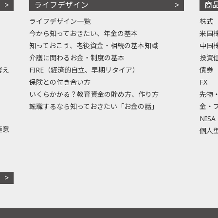
ライフデザイン
商
ライフデザイン一覧
株式
今から知っておきたい、年金の基本
米国
知っておこう、老後資金・相続の基本知識
中国
介護に関わるお金・制度の基本
投資
考え
FIRE（経済的自立、早期リタイア）
債券
保険との付き合い方
FX
いくらかかる？教育資金の貯め方、作り方
先物
転職するなら知っておきたい「お金の話」
金・
NISA
極意
個人型