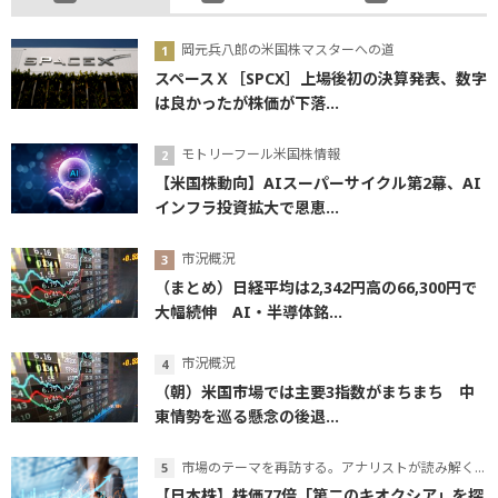
岡元兵八郎の米国株マスターへの道
スペースＸ［SPCX］上場後初の決算発表、数字
は良かったが株価が下落...
モトリーフール米国株情報
【米国株動向】AIスーパーサイクル第2幕、AI
インフラ投資拡大で恩恵...
市況概況
（まとめ）日経平均は2,342円高の66,300円で
大幅続伸 AI・半導体銘...
市況概況
（朝）米国市場では主要3指数がまちまち 中
東情勢を巡る懸念の後退...
市場のテーマを再訪する。アナリストが読み解くテーマの本質
【日本株】株価77倍「第二のキオクシア」を探