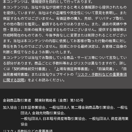
本コンテンツは、情報提供を目的として行っております。
本コンテンツは、当社や当社が信頼できると考える情報源から提供されたもの
を提供していますが、当社はその正確性や完全性について意見を表明し、また
保証するものではございません。有価証券の購入、売却、デリバティブ取引、
その他の取引を推奨し、勧誘するものではありません。また、過去の実績や予
想・意見は、将来の結果を保証するものではございません。提供する情報等は
作成時現在のものであり、今後予告なしに変更または削除されることがござい
ます。当社は本コンテンツの内容に依拠してお客様が取った行動の結果に対し
責任を負うものではございません。投資にかかる最終決定は、お客様ご自身の
判断と責任でなさるようお願いいたします。
本コンテンツでは当社でお取扱している商品・サービス等について言及してい
る部分があります。商品ごとに手数料等およびリスクは異なりますので、詳し
くは「契約締結前交付書面」、「上場有価証券等書面」、「目論見書」、「目
論見書補完書面」または当社ウェブサイトの「
リスク・手数料などの重要事項
に関する説明
」をよくお読みください。
金融商品取引業者 関東財務局長（金商）第165号
日本証券業協会、一般社団法人 第二種金融商品取引業協会、一般社
団法人 金融先物取引業協会、
一般社団法人 日本暗号資産等取引業協会、一般社団法人 資産運用業
協会
リスク・手数料などの重要事項