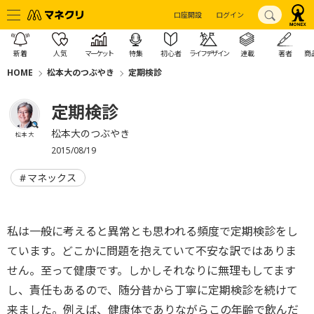
口座開設
ログイン
新着
人気
マーケット
特集
初心者
ライフデザイン
連載
著者
商
HOME
松本大のつぶやき
定期検診
定期検診
松本大のつぶやき
松本 大
2015/08/19
マネックス
私は一般に考えると異常とも思われる頻度で定期検診をし
ています。どこかに問題を抱えていて不安な訳ではありま
せん。至って健康です。しかしそれなりに無理もしてます
し、責任もあるので、随分昔から丁寧に定期検診を続けて
来ました。例えば、健康体でありながらこの年齢で飲んだ