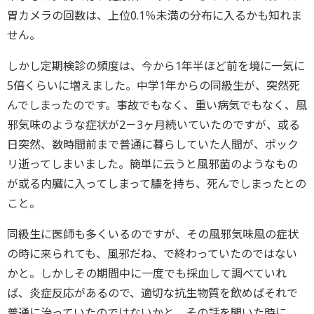
胃カメラの回数は、上位0.1％未満の分布に入るかも知れま
せん。
しかし定期検診の頻度は、今から1年半ほど前を境に一気に
5倍くらいに増えました。中学1年からの同級生が、突然死
んでしまったのです。事故でもなく、重い病気でもなく、風
邪気味のような症状が2－3ヶ月続いていたのですが、或る
日突然、数時間前まで普通に暮らしていた人間が、ポック
リ逝ってしまいました。簡単に云うと風邪菌のようなもの
が或る内臓に入ってしまって膿を持ち、死んでしまったとの
こと。
同級生に医師も多くいるのですが、その風邪気味風の症状
の時に来られても、風邪だね、で終わっていたのではない
かと。しかしその期間中に一度でも採血して調べていれ
ば、炎症反応があるので、適切な抗生物質を飲めばそれで
普通に治っていたのではないかと。その話を聞いた時に、