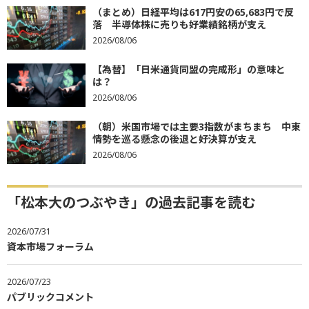
（まとめ）日経平均は617円安の65,683円で反
落 半導体株に売りも好業績銘柄が支え
2026/08/06
【為替】「日米通貨同盟の完成形」の意味と
は？
2026/08/06
（朝）米国市場では主要3指数がまちまち 中東
情勢を巡る懸念の後退と好決算が支え
2026/08/06
「松本大のつぶやき」の過去記事を読む
2026/07/31
資本市場フォーラム
2026/07/23
パブリックコメント