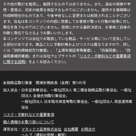
その他の取引を推奨し、勧誘するものではありません。また、過去の実績や予
想・意見は、将来の結果を保証するものではございません。提供する情報等は
作成時現在のものであり、今後予告なしに変更または削除されることがござい
ます。当社は本コンテンツの内容に依拠してお客様が取った行動の結果に対し
責任を負うものではございません。投資にかかる最終決定は、お客様ご自身の
判断と責任でなさるようお願いいたします。
本コンテンツでは当社でお取扱している商品・サービス等について言及してい
る部分があります。商品ごとに手数料等およびリスクは異なりますので、詳し
くは「契約締結前交付書面」、「上場有価証券等書面」、「目論見書」、「目
論見書補完書面」または当社ウェブサイトの「
リスク・手数料などの重要事項
に関する説明
」をよくお読みください。
金融商品取引業者 関東財務局長（金商）第165号
日本証券業協会、一般社団法人 第二種金融商品取引業協会、一般社
団法人 金融先物取引業協会、
一般社団法人 日本暗号資産等取引業協会、一般社団法人 資産運用業
協会
リスク・手数料などの重要事項
個人情報のお取り扱いについて
マネックス証券株式会社
会社概要
お問合せ
ヘルプ（通知の登録・解除）