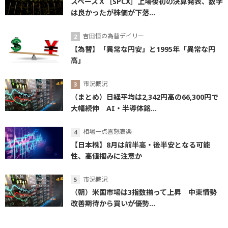
スペースＸ［SPCX］上場後初の決算発表、数字
は良かったが株価が下落...
吉田恒の為替デイリー
【為替】「異常な円安」と1995年「異常な円
高」
市況概況
（まとめ）日経平均は2,342円高の66,300円で
大幅続伸 AI・半導体銘...
相場一点喜怒哀楽
【日本株】8月は前半高・後半安となる可能
性、高値掴みに注意か
市況概況
（朝）米国市場は3指数揃って上昇 中東情勢
改善期待から買いが優勢...