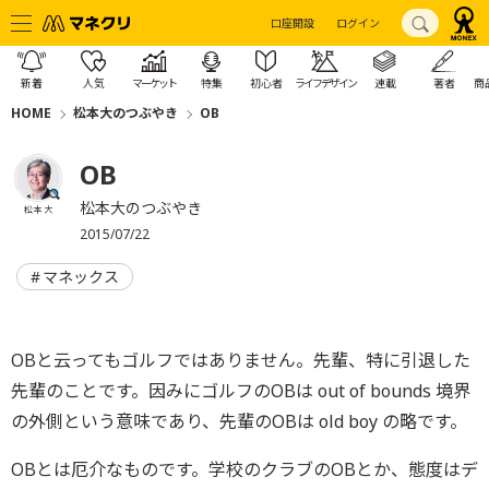
口座開設
ログイン
新着
人気
マーケット
特集
初心者
ライフデザイン
連載
著者
商
HOME
松本大のつぶやき
OB
OB
松本大のつぶやき
松本 大
2015/07/22
マネックス
OBと云ってもゴルフではありません。先輩、特に引退した
先輩のことです。因みにゴルフのOBは out of bounds 境界
の外側という意味であり、先輩のOBは old boy の略です。
OBとは厄介なものです。学校のクラブのOBとか、態度はデ