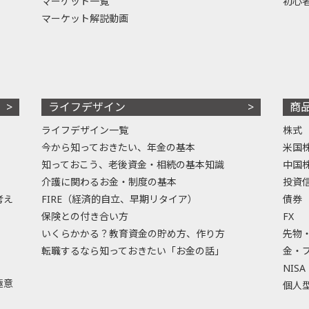
マーケット一覧
初心
マーケット解説動画
ライフデザイン
商
ライフデザイン一覧
株式
今から知っておきたい、年金の基本
米国
知っておこう、老後資金・相続の基本知識
中国
介護に関わるお金・制度の基本
投資
考え
FIRE（経済的自立、早期リタイア）
債券
保険との付き合い方
FX
いくらかかる？教育資金の貯め方、作り方
先物
転職するなら知っておきたい「お金の話」
金・
NISA
極意
個人型