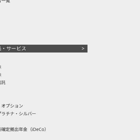
者一覧
品・サービス
株
株
信託
・オプション
プラチナ・シルバー
確定拠出年金（iDeCo）