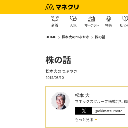
新着
人気
マーケット
特集
初心
HOME
松本大のつぶやき
株の話
株の話
松本大のつぶやき
2015/03/10
松本 大
マネックスグループ株式会社 取
@okimatsumoto
もっと見る