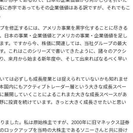
業が赤字であるので、日本の企業価値から何かしらを引いた
仮に赤字であってもその企業価値はある訳ですが、それでもこ
。
プを修正するには、アメリカ事業を黒字化することに尽きる
、日本の事業・企業価値とアメリカの事業・企業価値を足し
ます。ですから今、株価に関連しては、当社グループの最大
す。これはこのシリーズで書いてきたように、諸々のアクシ
り、来月から始まる新年度中、そして出来ればなるべく早い
いては必ずしも成長産業とは捉えられていないかも知れませ
本国内にもアクティブトレーダー層という大きな成長スペー
に展開していくことによるこれまた大きな成長スペースがあ
野に投資を続けています。きっと大きく成長させたいと思い
りました。私は原始株主ですが、2000年に旧マネックス証券
のロックアップを当時の大株主であるソニーさんと共に掛け