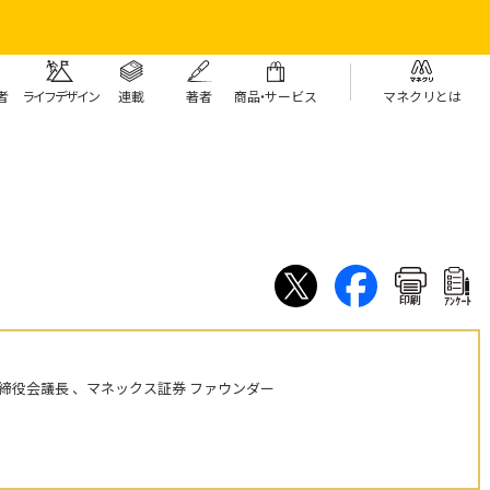
者
ライフデザイン
連載
著者
商
品・
サービス
マネクリとは
印刷
ｱﾝｹｰﾄ
締役会議長 、マネックス証券 ファウンダー