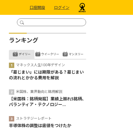
口座開設
ログイン
ランキング
デイリー
ウイークリー
マンスリー
マネックス人生100年デザイン
「墓じまい」には期限がある？墓じまい
の流れとかかる費用を解説
米国株、業界動向と銘柄解説
【米国株：銘柄発掘】業績上振れ5銘柄、
パランティア・テクノロジー...
ストラテジーレポート
半導体株の調整は底値をつけたか