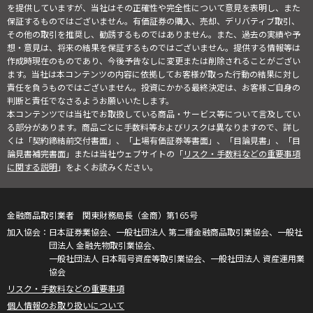
を提供していますが、当社はその正確性や完全性について意見を表明し、また
保証するものではございません。有価証券の購入、売却、デリバティブ取引、
その他の取引を推奨し、勧誘するものではありません。また、過去の実績や予
想・意見は、将来の結果を保証するものではございません。提供する情報等は
作成時現在のものであり、今後予告なしに変更または削除されることがござい
ます。当社は本コンテンツの内容に依拠してお客様が取った行動の結果に対し
責任を負うものではございません。投資にかかる最終決定は、お客様ご自身の
判断と責任でなさるようお願いいたします。
本コンテンツでは当社でお取扱している商品・サービス等について言及してい
る部分があります。商品ごとに手数料等およびリスクは異なりますので、詳し
くは「契約締結前交付書面」、「上場有価証券等書面」、「目論見書」、「目
論見書補完書面」または当社ウェブサイトの「
リスク・手数料などの重要事項
に関する説明
」をよくお読みください。
金融商品取引業者 関東財務局長（金商）第165号
日本証券業協会、一般社団法人 第二種金融商品取引業協会、一般社
団法人 金融先物取引業協会、
一般社団法人 日本暗号資産等取引業協会、一般社団法人 資産運用業
協会
リスク・手数料などの重要事項
個人情報のお取り扱いについて