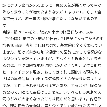
節にゲリラ豪雨が来るように、急に天気が悪くなって雪が
降ると云うことが増えたような気がするのです。そして全
体で云うと、若干雪の回数が増えたような気がするので
す。
実際に調べてみると、戦後の東京の降雪日数は、去年
（2014年）までの平均が10日弱。21世紀に入ってからの平
均も10日弱。去年は12日なので、基本的に全く変わってい
ません。私は以前から地球温暖化の議論に対して懐疑的な
ポジションを取っていますが、少なくとも現象として云え
るのは、マクロ的な地球温暖化か否かよりも、ミクロ的な
ヒートアイランド現象、もしくはそれに類似する現象や、
太陽の黒点運動に由来する気候変動の方が大きい気はしま
すが、本件はそれぞれの考え方があり、ずっと平行線の議
論なので、敢えて主張はしません。いずれにしろ東京の天
気のぶれが大きくなったことは確かだと思います。内陸部
や、非都市部の天候は、昔と今とで何か変わったのでしょ