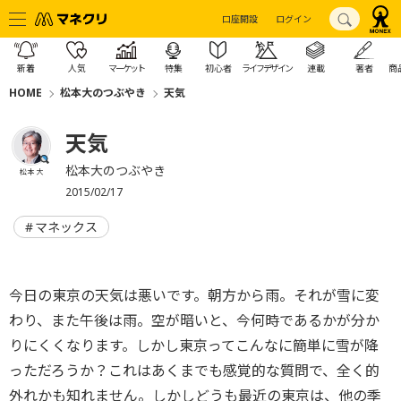
口座開設
ログイン
新着
人気
マーケット
特集
初心者
ライフデザイン
連載
著者
商
HOME
松本大のつぶやき
天気
天気
松本大のつぶやき
松本 大
2015/02/17
マネックス
今日の東京の天気は悪いです。朝方から雨。それが雪に変
わり、また午後は雨。空が暗いと、今何時であるかが分か
りにくくなります。しかし東京ってこんなに簡単に雪が降
っただろうか？これはあくまでも感覚的な質問で、全く的
外れかも知れません。しかしどうも最近の東京は、他の季