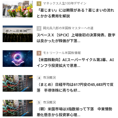
マネックス人生100年デザイン
「墓じまい」には期限がある？墓じまいの流れ
とかかる費用を解説
岡元兵八郎の米国株マスターへの道
スペースＸ［SPCX］上場後初の決算発表、数字
は良かったが株価が下落...
モトリーフール米国株情報
【米国株動向】AIスーパーサイクル第2幕、AI
インフラ投資拡大で恩恵...
市況概況
（まとめ）日経平均は617円安の65,683円で反
落 半導体株に売りも好...
市況概況
（朝）米国市場は3指数揃って下落 中東情勢
悪化懸念から投資家心理...