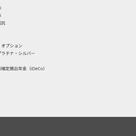
株
株
信託
・オプション
プラチナ・シルバー
確定拠出年金（iDeCo）