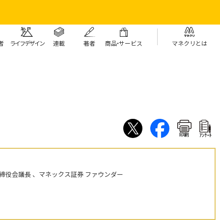
者
ライフデザイン
連載
著者
商
品・
サービス
マネクリとは
印刷
ｱﾝｹｰﾄ
締役会議長 、マネックス証券 ファウンダー