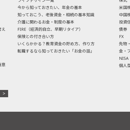
ライフデザイン一覧
株式
今から知っておきたい、年金の基本
米国
知っておこう、老後資金・相続の基本知識
中国
介護に関わるお金・制度の基本
投資
考え
FIRE（経済的自立、早期リタイア）
債券
保険との付き合い方
FX
いくらかかる？教育資金の貯め方、作り方
先物
転職するなら知っておきたい「お金の話」
金・
NISA
極意
個人型