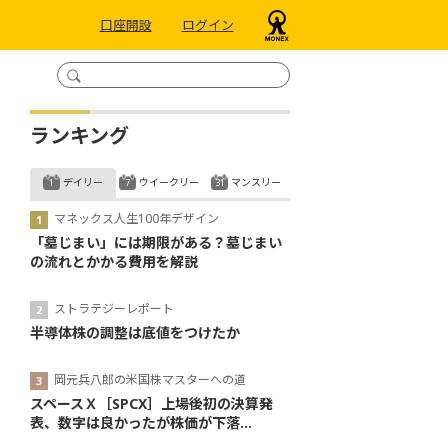
口座開設
ログイン
ランキング
デイリー
ウイークリー
マンスリー
マネックス人生100年デザイン
「墓じまい」には期限がある？墓じまい
の流れとかかる費用を解説
ストラテジーレポート
半導体株の調整は底値をつけたか
岡元兵八郎の米国株マスターへの道
スペースＸ［SPCX］上場後初の決算発
表、数字は良かったが株価が下落...