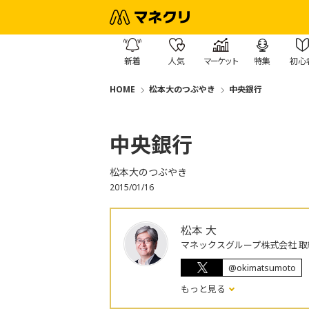
新着
人気
マーケット
特集
初心
HOME
松本大のつぶやき
中央銀行
中央銀行
松本大のつぶやき
2015/01/16
松本 大
マネックスグループ株式会社 取
@okimatsumoto
もっと見る