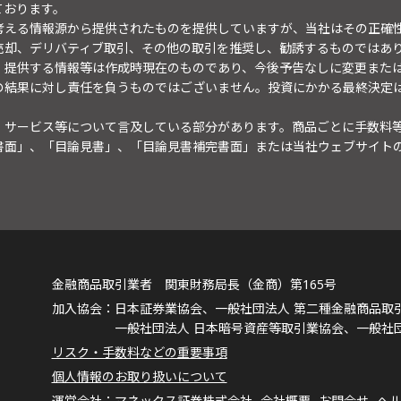
ております。
考える情報源から提供されたものを提供していますが、当社はその正確
売却、デリバティブ取引、その他の取引を推奨し、勧誘するものではあ
。提供する情報等は作成時現在のものであり、今後予告なしに変更また
の結果に対し責任を負うものではございません。投資にかかる最終決定
・サービス等について言及している部分があります。商品ごとに手数料
書面」、「目論見書」、「目論見書補完書面」または当社ウェブサイト
金融商品取引業者 関東財務局長（金商）第165号
日本証券業協会、一般社団法人 第二種金融商品取
一般社団法人 日本暗号資産等取引業協会、一般社
リスク・手数料などの重要事項
個人情報のお取り扱いについて
マネックス証券株式会社
会社概要
お問合せ
ヘ