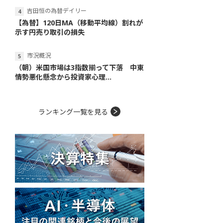
吉田恒の為替デイリー
【為替】120日MA（移動平均線）割れが
示す円売り取引の損失
市況概況
（朝）米国市場は3指数揃って下落 中東
情勢悪化懸念から投資家心理...
ランキング一覧を見る