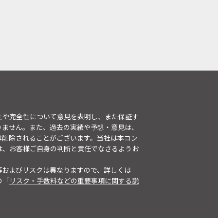
性や完全性について意見を表明し、また保証す
りません。また、過去の実績や予想・意見は、
は削除されることがございます。当社は本コン
は、お客様ご自身の判断と責任でなさるようお
等およびリスクは異なりますので、詳しくは
の「
リスク・手数料などの重要事項に関する説