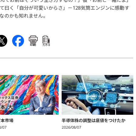
なんでお前はそういう生き方するの？」彼「お前と一緒だよ」
て曰く「自分が可愛いからさ」－128気筒エンジンに感動す
なのかも知れません。
印刷
ｱﾝｹｰﾄ
資本市場
半導体株の調整は底値をつけたか
8/07
2026/08/07