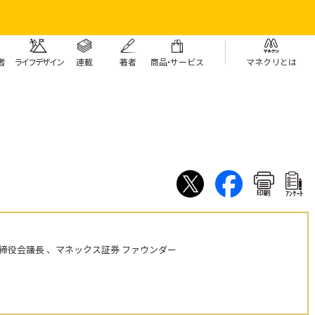
者
ライフデザイン
連載
著者
商
品・
サービス
マネクリとは
印刷
ｱﾝｹｰﾄ
締役会議長 、マネックス証券 ファウンダー