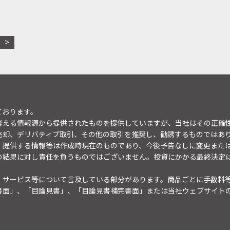
ております。
考える情報源から提供されたものを提供していますが、当社はその正確
売却、デリバティブ取引、その他の取引を推奨し、勧誘するものではあ
。提供する情報等は作成時現在のものであり、今後予告なしに変更また
の結果に対し責任を負うものではございません。投資にかかる最終決定
・サービス等について言及している部分があります。商品ごとに手数料
書面」、「目論見書」、「目論見書補完書面」または当社ウェブサイト