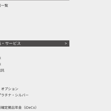
者一覧
品・サービス
株
株
信託
・オプション
プラチナ・シルバー
確定拠出年金（iDeCo）