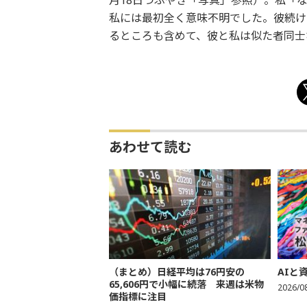
月18日つぶやき「写真」参照）。私「
私には最初全く意味不明でした。彼続け
るところも含めて、彼と私は似た者同士
あわせて読む
（まとめ）日経平均は76円安の
AIと
65,606円で小幅に続落 来週は米物
2026/0
価指標に注目