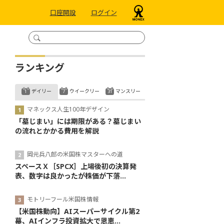
口座開設
ログイン
ランキング
デイリー
ウイークリー
マンスリー
マネックス人生100年デザイン
「墓じまい」には期限がある？墓じまい
の流れとかかる費用を解説
岡元兵八郎の米国株マスターへの道
スペースＸ［SPCX］上場後初の決算発
表、数字は良かったが株価が下落...
モトリーフール米国株情報
【米国株動向】AIスーパーサイクル第2
幕、AIインフラ投資拡大で恩恵...