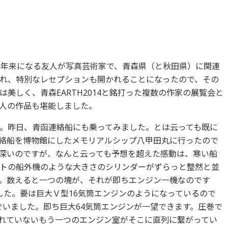
0年来になる友人が写真芸術家で、青森県（と秋田県）に関連
れ、特別なレセプションも開かれることになったので、その
美しく、青森EARTH2014と銘打った複数の作家の展覧会と
人の作品も堪能しました。
。昨日、青函連絡船にも乗ってみました。とは云っても既に
絡船を博物館にしたメモリアルシップ八甲田丸に行ったので
深いのですが、なんと云っても予想を超えた感動は、寒い船
トの船外機のような大きさのシリンダーがずらっと整然と並
。数えると一つの塊が、それが即ちエンジン一機なのです
した。要は巨大Ｖ型16気筒エンジンのようになっているので
でいました。即ち巨大64気筒エンジンが一望できます。圧巻で
れていないもう一つのエンジン室がそこに直列に繋がってい