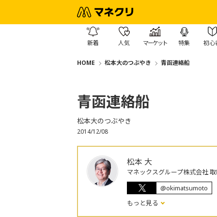
新着
人気
マーケット
特集
初心
HOME
松本大のつぶやき
青函連絡船
青函連絡船
松本大のつぶやき
2014/12/08
松本 大
マネックスグループ株式会社 取
@okimatsumoto
もっと見る