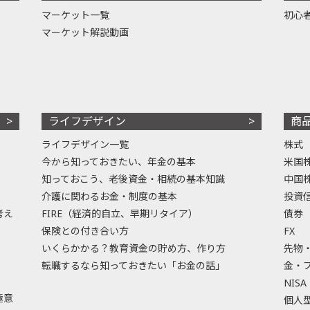
マーケット一覧
初心
マーケット解説動画
ライフデザイン
商
ライフデザイン一覧
株式
今から知っておきたい、年金の基本
米国
知っておこう、老後資金・相続の基本知識
中国
介護に関わるお金・制度の基本
投資
考え
FIRE（経済的自立、早期リタイア）
債券
保険との付き合い方
FX
いくらかかる？教育資金の貯め方、作り方
先物
転職するなら知っておきたい「お金の話」
金・
NISA
極意
個人型