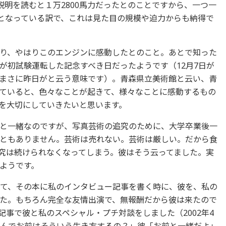
説明を読むと１万2800馬力だったとのことですから、一つ一
ンとなっている訳で、これは見た目の規模や迫力からも納得で
り、やはりこのエンジンに感動したとのこと。あとで知った
が初試験運転した記念すべき日だったようです（12月7日が
日のまさに昨日がと云う意味です）。青森県立美術館と云い、青
ていると、色々なことが起きて、様々なことに感動するもの
を大切にしていきたいと思います。
と一緒なのですが、写真芸術の追究のために、大学卒業後一
ともありません。芸術は売れない。芸術は厳しい。だから食
究は続けられなくなってしまう。彼はそう云ってました。実
ようです。
いて、その本に私のインタビュー記事を書く時に、彼を、私の
た。もちろん完全な友情出演で、無報酬だから彼は来たので
事で彼と私のスペシャル・プチ対談をしました（2002年4