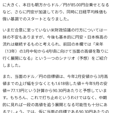
に大きく、本日も朝方からドル／円が85.00円台乗せとなる
など、さらに円安が加速しており、同時に日経平均株価も
強い基調でのスタートとなりました。
いまだ合意に至っていない米財政協議の行方については一
抹の不安もありますが、今後も基本的に円安・日本株高の
流れは継続するものと考えられ、前回の本欄では「来年
（13年）の3月中旬から4月頃に向けて当面の高値を取りに
行く展開になる」という一つのシナリオ（予想）をご紹介
しました。
また、当面のドル／円の目標値は、今年2月安値から3月高
値までの上げ幅を少なくとも1.618倍した値＋今年9月の安
値＝77.13円という計算から90.30円あたりと予想していま
す。もちろん、これで打ち止めというわけではなく、中期
的に見れば一段の高値を追う展開となる可能性も十分にあ
るでしょう。では、仮に当面の目標である90.30円あたりの