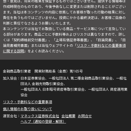
想・意見は、将来の結果を保証するものではございません。提供する情報等は
作成時現在のものであり、今後予告なしに変更または削除されることがござい
ます。当社は本コンテンツの内容に依拠してお客様が取った行動の結果に対し
責任を負うものではございません。投資にかかる最終決定は、お客様ご自身の
判断と責任でなさるようお願いいたします。
本コンテンツでは当社でお取扱している商品・サービス等について言及してい
る部分があります。商品ごとに手数料等およびリスクは異なりますので、詳し
くは「契約締結前交付書面」、「上場有価証券等書面」、「目論見書」、「目
論見書補完書面」または当社ウェブサイトの「
リスク・手数料などの重要事項
に関する説明
」をよくお読みください。
金融商品取引業者 関東財務局長（金商）第165号
日本証券業協会、一般社団法人 第二種金融商品取引業協会、一般社
団法人 金融先物取引業協会、
一般社団法人 日本暗号資産等取引業協会、一般社団法人 資産運用業
協会
リスク・手数料などの重要事項
個人情報のお取り扱いについて
マネックス証券株式会社
会社概要
お問合せ
ヘルプ（通知の登録・解除）