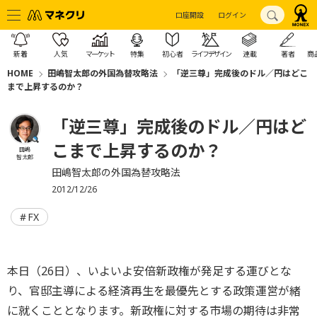
口座開設
ログイン
新着
人気
マーケット
特集
初心者
ライフデザイン
連載
著者
商
HOME
田嶋智太郎の外国為替攻略法
「逆三尊」完成後のドル／円はどこ
まで上昇するのか？
「逆三尊」完成後のドル／円はど
こまで上昇するのか？
田嶋
智太郎
田嶋智太郎の外国為替攻略法
2012/12/26
FX
本日（26日）、いよいよ安倍新政権が発足する運びとな
り、官邸主導による経済再生を最優先とする政策運営が緒
に就くこととなります。新政権に対する市場の期待は非常