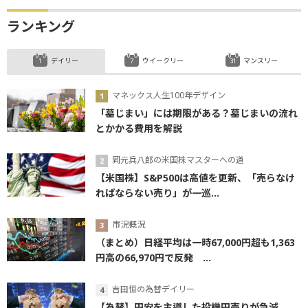
ランキング
デイリー
ウイークリー
マンスリー
マネックス人生100年デザイン
「墓じまい」には期限がある？墓じまいの流れ
とかかる費用を解説
岡元兵八郎の米国株マスターへの道
【米国株】S&P500は高値を更新、「売らなけ
ればならない売り」が一巡...
市況概況
（まとめ）日経平均は一時67,000円超も1,363
円高の66,970円で反発 ...
吉田恒の為替デイリー
【為替】円安を主導した投機円売りが急減