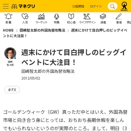
口座開設
ログイン
新着
人気
マーケット
特集
初心者
ライフデザイン
連載
著者
商
HOME
田嶋智太郎の外国為替攻略法
週末にかけて目白押しのビッグイベ
ントに大注目！
週末にかけて目白押しのビッグイ
ベントに大注目！
田嶋
智太郎
田嶋智太郎の外国為替攻略法
2012/05/02
FX
ゴールデンウィーク（GW）真っただ中とはいえ、外国為替
市場と向き合う身にとっては、おちおち長期休暇を楽しん
でもいられないというのが実際のところ。まして、明日（3