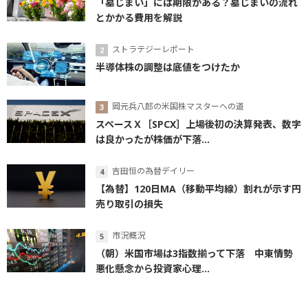
「墓じまい」には期限がある？墓じまいの流れ
とかかる費用を解説
ストラテジーレポート
半導体株の調整は底値をつけたか
岡元兵八郎の米国株マスターへの道
スペースＸ［SPCX］上場後初の決算発表、数字
は良かったが株価が下落...
吉田恒の為替デイリー
【為替】120日MA（移動平均線）割れが示す円
売り取引の損失
市況概況
（朝）米国市場は3指数揃って下落 中東情勢
悪化懸念から投資家心理...