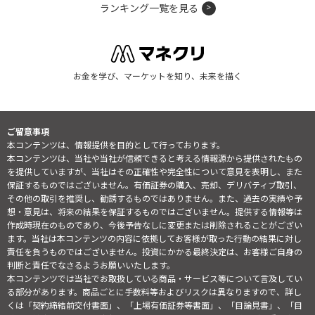
ランキング一覧を見る
お金を学び、マーケットを知り、未来を描く
ご留意事項
本コンテンツは、情報提供を目的として行っております。
本コンテンツは、当社や当社が信頼できると考える情報源から提供されたもの
を提供していますが、当社はその正確性や完全性について意見を表明し、また
保証するものではございません。有価証券の購入、売却、デリバティブ取引、
その他の取引を推奨し、勧誘するものではありません。また、過去の実績や予
想・意見は、将来の結果を保証するものではございません。提供する情報等は
作成時現在のものであり、今後予告なしに変更または削除されることがござい
ます。当社は本コンテンツの内容に依拠してお客様が取った行動の結果に対し
責任を負うものではございません。投資にかかる最終決定は、お客様ご自身の
判断と責任でなさるようお願いいたします。
本コンテンツでは当社でお取扱している商品・サービス等について言及してい
る部分があります。商品ごとに手数料等およびリスクは異なりますので、詳し
くは「契約締結前交付書面」、「上場有価証券等書面」、「目論見書」、「目