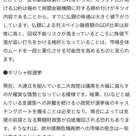
げる公約は極めて民間金融機関に対する締め付けがキツイ
内容であることから、すでに仏銀の株価は大きく値下がり
しています。仏銀による対スペイン融資額のGDP比率は非
常に高く、回収不能リスクが高まっているところに株価下
落が追い打ちをかける格好となっていることは、市場全体
のムードを一段と悪化させる可能性を高めるものと見られ
ます。
●ギリシャ総選挙
現在、大連立を組んでいる二大政党は議席を大幅に減らす
のが確実な情勢となっている模様です。結果、EUなどと結
んでいる支援策への非難を続ける小政党が選挙後のキャス
チングボートを握ることは必至となり、場合によっては支
援の前提となる緊縮財政策が白紙撤回される恐れもありま
す。そうなれば、欧州債務危機再燃への市場の懸念は一気