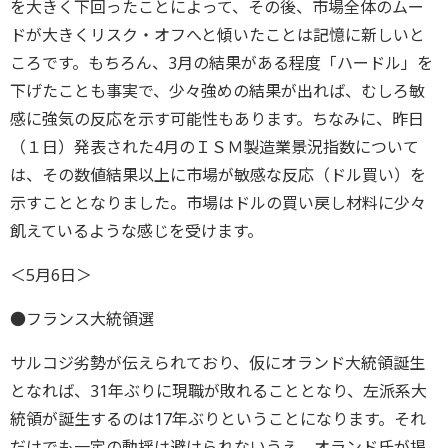
を大きく下回ったことによって、その後、市場全体のムー
ドが大きくリスク・オフへと傾いたことは記憶に新しいと
ころです。もちろん、3月の結果がある程度「ハードル」を
下げたことも事実で、少々強めの結果が出れば、むしろ敏
感に強気の反応を示す可能性もあります。ちなみに、昨日
（１日）発表された4月のＩＳＭ製造業景況指数について
は、その数値結果以上に市場が敏感な反応（ドル買い）を
示すこととなりました。市場はドルの買い戻し材料に少々
飢えているような感じを受けます。
＜5月6日＞
●フランス大統領選
サルコジ劣勢が伝えられており、仮にオランド大統領誕生
となれば、31年ぶりに現職が敗れることとなり、左派系大
統領が誕生するのは17年ぶりということになります。それ
だけでも一定の動揺は避けられないうえ、オランド氏が掲