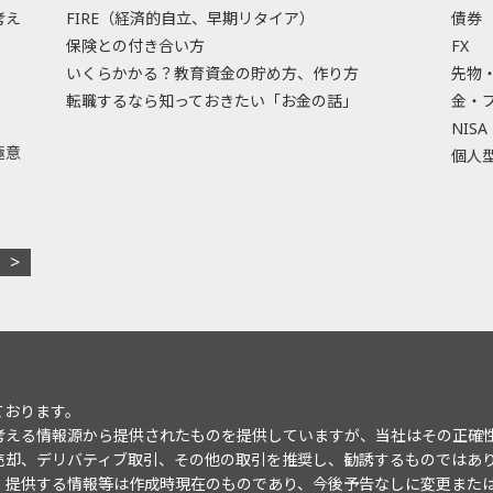
考え
FIRE（経済的自立、早期リタイア）
債券
保険との付き合い方
FX
いくらかかる？教育資金の貯め方、作り方
先物
転職するなら知っておきたい「お金の話」
金・
NISA
極意
個人型
ております。
考える情報源から提供されたものを提供していますが、当社はその正確
売却、デリバティブ取引、その他の取引を推奨し、勧誘するものではあ
。提供する情報等は作成時現在のものであり、今後予告なしに変更また