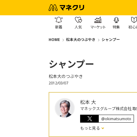
新着
人気
マーケット
特集
初心
HOME
松本大のつぶやき
シャンプー
シャンプー
松本大のつぶやき
2012/03/07
松本 大
マネックスグループ株式会社 取
@okimatsumoto
もっと見る