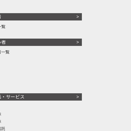
者
一覧
心者
者一覧
品・サービス
株
株
信託