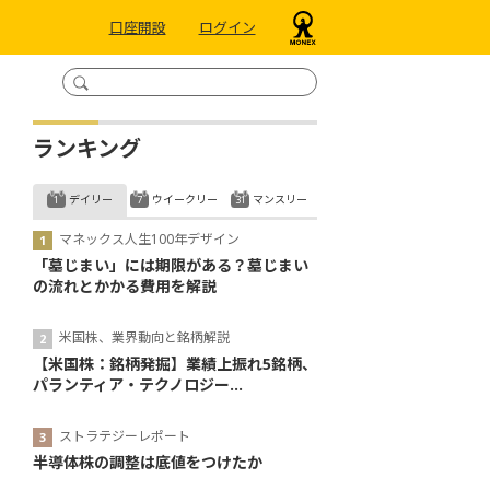
口座開設
ログイン
ランキング
デイリー
ウイークリー
マンスリー
マネックス人生100年デザイン
「墓じまい」には期限がある？墓じまい
の流れとかかる費用を解説
米国株、業界動向と銘柄解説
【米国株：銘柄発掘】業績上振れ5銘柄、
パランティア・テクノロジー...
ストラテジーレポート
半導体株の調整は底値をつけたか