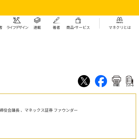
者
ライフデザイン
連載
著者
商
品・
サービス
マネクリとは
印刷
ｱﾝｹｰﾄ
締役会議長 、マネックス証券 ファウンダー