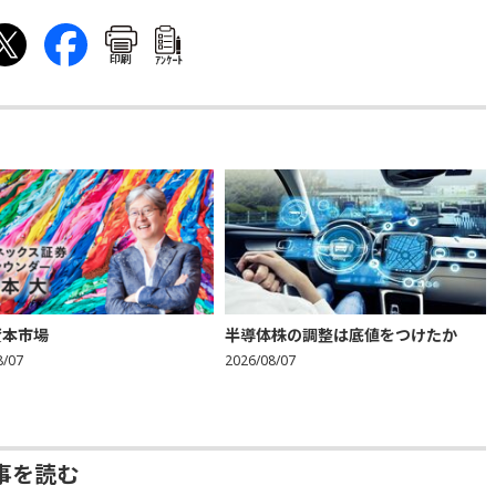
印刷
ｱﾝｹｰﾄ
資本市場
半導体株の調整は底値をつけたか
8/07
2026/08/07
事を読む