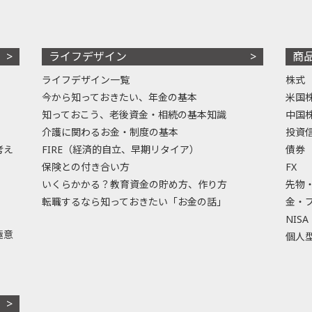
ライフデザイン
商
ライフデザイン一覧
株式
今から知っておきたい、年金の基本
米国
知っておこう、老後資金・相続の基本知識
中国
介護に関わるお金・制度の基本
投資
考え
FIRE（経済的自立、早期リタイア）
債券
保険との付き合い方
FX
いくらかかる？教育資金の貯め方、作り方
先物
転職するなら知っておきたい「お金の話」
金・
NISA
極意
個人型