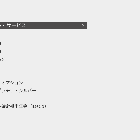
品・サービス
株
株
信託
・オプション
プラチナ・シルバー
確定拠出年金（iDeCo）