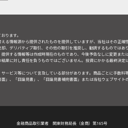
ております。
考える情報源から提供されたものを提供していますが、当社はその正確
売却、デリバティブ取引、その他の取引を推奨し、勧誘するものではあ
。提供する情報等は作成時現在のものであり、今後予告なしに変更また
の結果に対し責任を負うものではございません。投資にかかる最終決定
・サービス等について言及している部分があります。商品ごとに手数料
書面」、「目論見書」、「目論見書補完書面」または当社ウェブサイト
金融商品取引業者 関東財務局長（金商）第165号