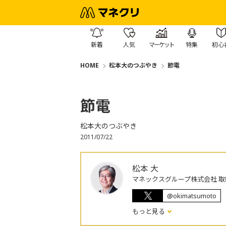
新着
人気
マーケット
特集
初心
HOME
松本大のつぶやき
節電
節電
松本大のつぶやき
2011/07/22
松本 大
マネックスグループ株式会社 取
@okimatsumoto
もっと見る