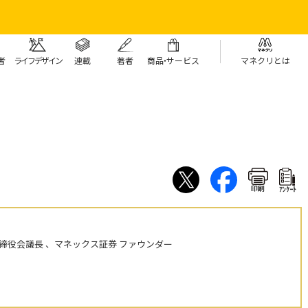
者
ライフデザイン
連載
著者
商
品・
サービス
マネクリとは
印刷
ｱﾝｹｰﾄ
締役会議長 、マネックス証券 ファウンダー