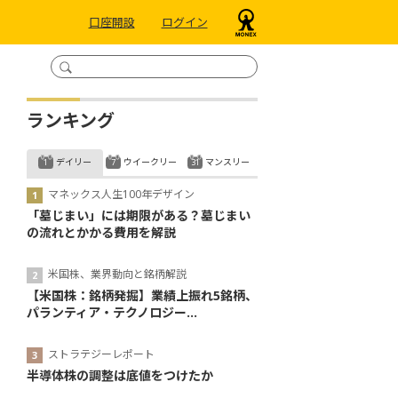
口座開設
ログイン
ランキング
デイリー
ウイークリー
マンスリー
マネックス人生100年デザイン
「墓じまい」には期限がある？墓じまい
の流れとかかる費用を解説
米国株、業界動向と銘柄解説
【米国株：銘柄発掘】業績上振れ5銘柄、
パランティア・テクノロジー...
ストラテジーレポート
半導体株の調整は底値をつけたか