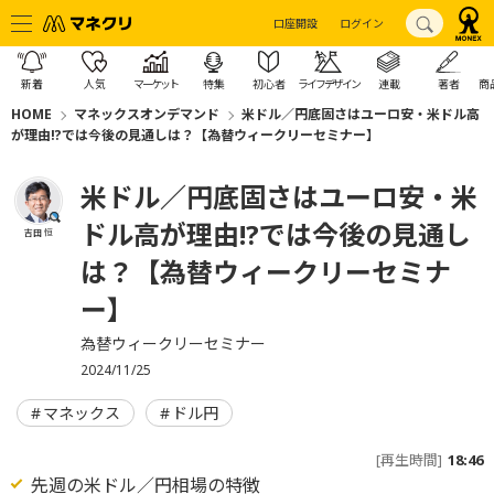
口座開設
ログイン
新着
人気
マーケット
特集
初心者
ライフデザイン
連載
著者
商
HOME
マネックスオンデマンド
米ドル／円底固さはユーロ安・米ドル高
が理由!?では今後の見通しは？【為替ウィークリーセミナー】
米ドル／円底固さはユーロ安・米
ドル高が理由!?では今後の見通し
吉田 恒
は？【為替ウィークリーセミナ
ー】
為替ウィークリーセミナー
2024/11/25
マネックス
ドル円
[再生時間]
18:46
先週の米ドル／円相場の特徴