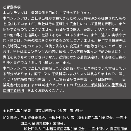
ご留意事項
本コンテンツは、情報提供を目的として行っております。
本コンテンツは、当社や当社が信頼できると考える情報源から提供されたもの
を提供していますが、当社はその正確性や完全性について意見を表明し、また
保証するものではございません。有価証券の購入、売却、デリバティブ取引、
その他の取引を推奨し、勧誘するものではありません。また、過去の実績や予
想・意見は、将来の結果を保証するものではございません。提供する情報等は
作成時現在のものであり、今後予告なしに変更または削除されることがござい
ます。当社は本コンテンツの内容に依拠してお客様が取った行動の結果に対し
責任を負うものではございません。投資にかかる最終決定は、お客様ご自身の
判断と責任でなさるようお願いいたします。
本コンテンツでは当社でお取扱している商品・サービス等について言及してい
る部分があります。商品ごとに手数料等およびリスクは異なりますので、詳し
くは「契約締結前交付書面」、「上場有価証券等書面」、「目論見書」、「目
論見書補完書面」または当社ウェブサイトの「
リスク・手数料などの重要事項
に関する説明
」をよくお読みください。
金融商品取引業者 関東財務局長（金商）第165号
日本証券業協会、一般社団法人 第二種金融商品取引業協会、一般社
団法人 金融先物取引業協会、
一般社団法人 日本暗号資産等取引業協会、一般社団法人 資産運用業