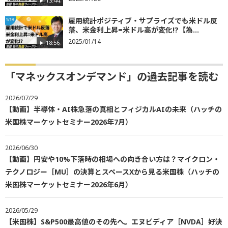
13:44
雇用統計ポジティブ・サプライズでも米ドル反
落、米金利上昇=米ドル高が変化!?【為...
2025/01/14
18:56
「マネックスオンデマンド」の過去記事を読む
2026/07/29
【動画】半導体・AI株急落の真相とフィジカルAIの未来（ハッチの
米国株マーケットセミナー2026年7月）
2026/06/30
【動画】円安や10%下落時の相場への向き合い方は？マイクロン・
テクノロジー［MU］の決算とスペースXから見る米国株（ハッチの
米国株マーケットセミナー2026年6月）
2026/05/29
【米国株】S&P500最高値のその先へ。エヌビディア［NVDA］好決