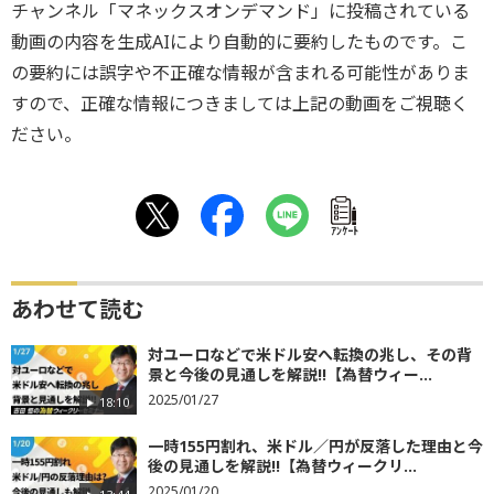
チャンネル「マネックスオンデマンド」に投稿されている
動画の内容を生成AIにより自動的に要約したものです。こ
の要約には誤字や不正確な情報が含まれる可能性がありま
すので、正確な情報につきましては上記の動画をご視聴く
ださい。
ｱﾝｹｰﾄ
あわせて読む
対ユーロなどで米ドル安へ転換の兆し、その背
景と今後の見通しを解説!!【為替ウィー...
2025/01/27
18:10
一時155円割れ、米ドル／円が反落した理由と今
後の見通しを解説!!【為替ウィークリ...
2025/01/20