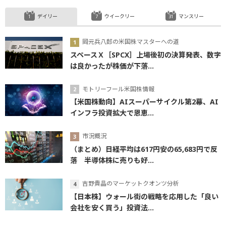
デイリー
ウイークリー
マンスリー
岡元兵八郎の米国株マスターへの道
スペースＸ［SPCX］上場後初の決算発表、数字
は良かったが株価が下落...
モトリーフール米国株情報
【米国株動向】AIスーパーサイクル第2幕、AI
インフラ投資拡大で恩恵...
市況概況
（まとめ）日経平均は617円安の65,683円で反
落 半導体株に売りも好...
吉野貴晶のマーケットクオンツ分析
【日本株】ウォール街の戦略を応用した「良い
会社を安く買う」投資法...