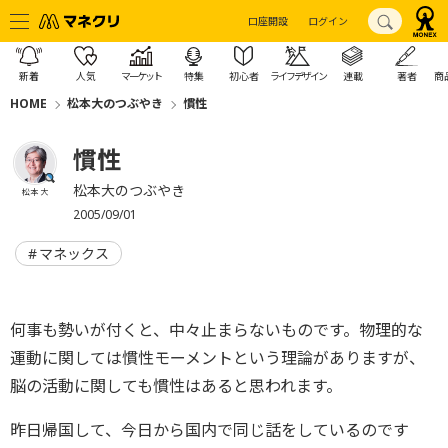
口座開設
ログイン
新着
人気
マーケット
特集
初心者
ライフデザイン
連載
著者
商
HOME
松本大のつぶやき
慣性
慣性
松本大のつぶやき
松本 大
2005/09/01
マネックス
何事も勢いが付くと、中々止まらないものです。物理的な
運動に関しては慣性モーメントという理論がありますが、
脳の活動に関しても慣性はあると思われます。
昨日帰国して、今日から国内で同じ話をしているのです