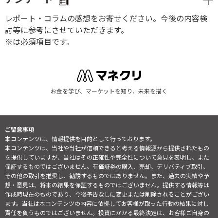
レポート・コラムの感想をお寄せください。今後の内容検
討等に参考にさせていただきます。
※は必須項目です。
お金を学び、マーケットを知り、未来を描く
ご留意事項
本コンテンツは、情報提供を目的として行っております。
本コンテンツは、当社や当社が信頼できると考える情報源から提供されたもの
を提供していますが、当社はその正確性や完全性について意見を表明し、また
保証するものではございません。有価証券の購入、売却、デリバティブ取引、
その他の取引を推奨し、勧誘するものではありません。また、過去の実績や予
想・意見は、将来の結果を保証するものではございません。提供する情報等は
作成時現在のものであり、今後予告なしに変更または削除されることがござい
ます。当社は本コンテンツの内容に依拠してお客様が取った行動の結果に対し
責任を負うものではございません。投資にかかる最終決定は、お客様ご自身の