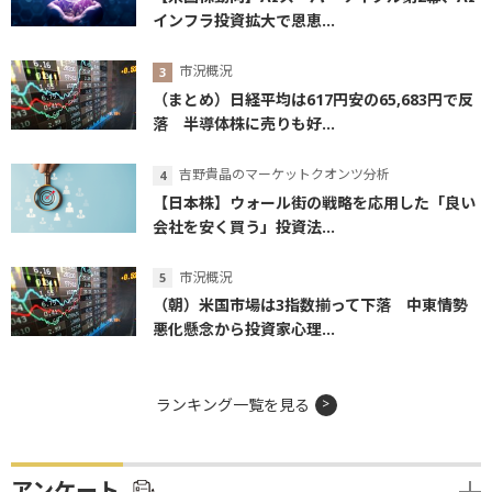
インフラ投資拡大で恩恵...
市況概況
（まとめ）日経平均は617円安の65,683円で反
落 半導体株に売りも好...
吉野貴晶のマーケットクオンツ分析
【日本株】ウォール街の戦略を応用した「良い
会社を安く買う」投資法...
市況概況
（朝）米国市場は3指数揃って下落 中東情勢
悪化懸念から投資家心理...
ランキング一覧を見る
アンケート