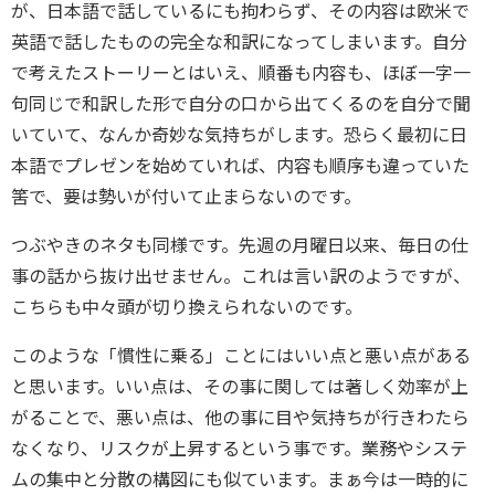
が、日本語で話しているにも拘わらず、その内容は欧米で
英語で話したものの完全な和訳になってしまいます。自分
で考えたストーリーとはいえ、順番も内容も、ほぼ一字一
句同じで和訳した形で自分の口から出てくるのを自分で聞
いていて、なんか奇妙な気持ちがします。恐らく最初に日
本語でプレゼンを始めていれば、内容も順序も違っていた
筈で、要は勢いが付いて止まらないのです。
つぶやきのネタも同様です。先週の月曜日以来、毎日の仕
事の話から抜け出せません。これは言い訳のようですが、
こちらも中々頭が切り換えられないのです。
このような「慣性に乗る」ことにはいい点と悪い点がある
と思います。いい点は、その事に関しては著しく効率が上
がることで、悪い点は、他の事に目や気持ちが行きわたら
なくなり、リスクが上昇するという事です。業務やシステ
ムの集中と分散の構図にも似ています。まぁ今は一時的に