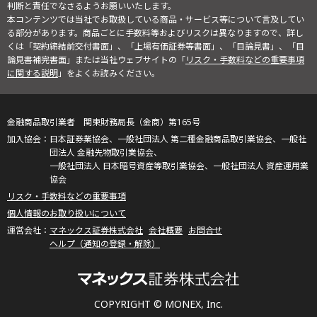
判断と責任でなさるようお願いいたします。
本コンテンツでは当社でお取扱している商品・サービス等について言及してい
る部分があります。商品ごとに手数料等およびリスクは異なりますので、詳し
くは「契約締結前交付書面」、「上場有価証券等書面」、「目論見書」、「目
論見書補完書面」または当社ウェブサイトの「
リスク・手数料などの重要事項
に関する説明
」をよくお読みください。
金融商品取引業者 関東財務局長（金商）第165号
日本証券業協会、一般社団法人 第二種金融商品取引業協会、一般社
団法人 金融先物取引業協会、
一般社団法人 日本暗号資産等取引業協会、一般社団法人 資産運用業
協会
リスク・手数料などの重要事項
個人情報のお取り扱いについて
マネックス証券株式会社
会社概要
お問合せ
ヘルプ（通知の登録・解除）
COPYRIGHT © MONEX, Inc.