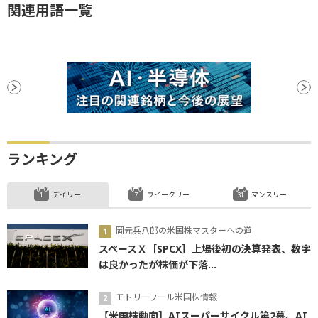
関連用語一覧
ランキング
デイリー
ウイークリー
マンスリー
岡元兵八郎の米国株マスターへの道
スペースＸ［SPCX］上場後初の決算発表、数字
は良かったが株価が下落...
モトリーフール米国株情報
【米国株動向】AIスーパーサイクル第2幕、AI