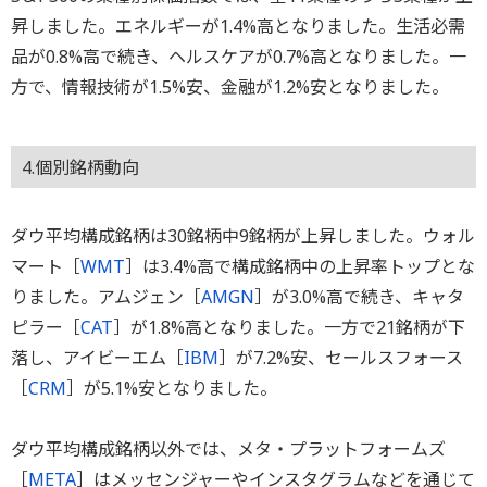
昇しました。エネルギーが1.4%高となりました。生活必需
品が0.8%高で続き、ヘルスケアが0.7%高となりました。一
方で、情報技術が1.5%安、金融が1.2%安となりました。
4.個別銘柄動向
ダウ平均構成銘柄は30銘柄中9銘柄が上昇しました。ウォル
マート［
WMT
］は3.4%高で構成銘柄中の上昇率トップとな
りました。アムジェン［
AMGN
］が3.0%高で続き、キャタ
ピラー［
CAT
］が1.8%高となりました。一方で21銘柄が下
落し、アイビーエム［
IBM
］が7.2%安、セールスフォース
［
CRM
］が5.1%安となりました。
ダウ平均構成銘柄以外では、メタ・プラットフォームズ
［
META
］はメッセンジャーやインスタグラムなどを通じて