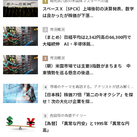
岡元兵八郎の米国株マスターへの道
スペースＸ［SPCX］上場後初の決算発表、数字
は良かったが株価が下落...
市況概況
（まとめ）日経平均は2,342円高の66,300円で
大幅続伸 AI・半導体銘...
市況概況
（朝）米国市場では主要3指数がまちまち 中
東情勢を巡る懸念の後退...
市場のテーマを再訪する。アナリストが読み解くテーマの本質
【日本株】株価77倍「第二のキオクシア」を探
せ！次の大化け企業を探...
吉田恒の為替デイリー
【為替】「異常な円安」と1995年「異常な円
高」