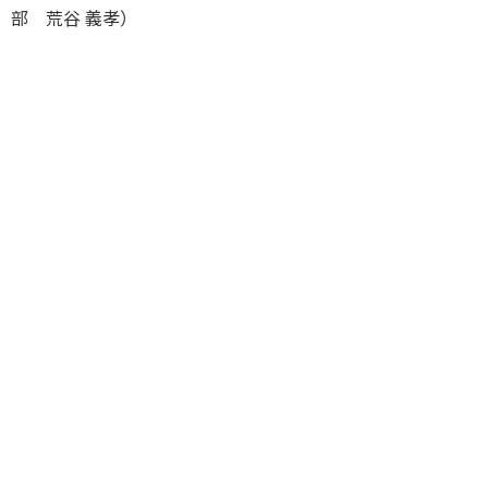
部 荒谷 義孝）