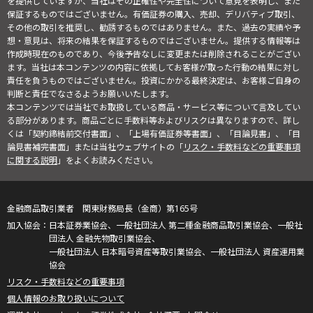
を提供していますが、当社はその正確性や完全性について意見を表明し、また
保証するものではございません。有価証券の購入、売却、デリバティブ取引、
その他の取引を推奨し、勧誘するものではありません。また、過去の実績や予
想・意見は、将来の結果を保証するものではございません。提供する情報等は
作成時現在のものであり、今後予告なしに変更または削除されることがござい
ます。当社は本コンテンツの内容に依拠してお客様が取った行動の結果に対し
責任を負うものではございません。投資にかかる最終決定は、お客様ご自身の
判断と責任でなさるようお願いいたします。
本コンテンツでは当社でお取扱している商品・サービス等について言及してい
る部分があります。商品ごとに手数料等およびリスクは異なりますので、詳し
くは「契約締結前交付書面」、「上場有価証券等書面」、「目論見書」、「目
論見書補完書面」または当社ウェブサイトの「
リスク・手数料などの重要事項
に関する説明
」をよくお読みください。
金融商品取引業者 関東財務局長（金商）第165号
日本証券業協会、一般社団法人 第二種金融商品取引業協会、一般社
団法人 金融先物取引業協会、
一般社団法人 日本暗号資産等取引業協会、一般社団法人 資産運用業
協会
リスク・手数料などの重要事項
個人情報のお取り扱いについて