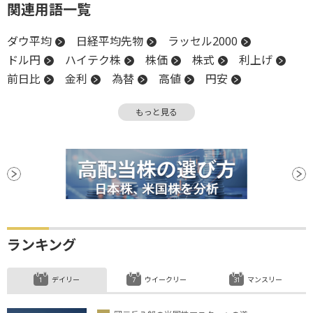
関連用語一覧
ダウ平均
日経平均先物
ラッセル2000
ドル円
ハイテク株
株価
株式
利上げ
前日比
金利
為替
高値
円安
業種別株価指数
物価
米国株
リスク
もっと見る
ISM非製造業景気指数
嫌気
経営統合
長期金利
NASDAQ
反落
引け
株価指数
下方修正
金融政策
業績見通し
小型株
日銀
安値
ランキング
デイリー
ウイークリー
マンスリー