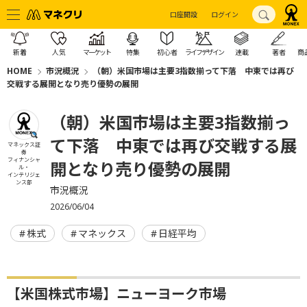
口座開設
ログイン
新着
人気
マーケット
特集
初心者
ライフデザイン
連載
著者
商
HOME
市況概況
（朝）米国市場は主要3指数揃って下落 中東では再び
交戦する展開となり売り優勢の展開
（朝）米国市場は主要3指数揃っ
て下落 中東では再び交戦する展
マネックス証
券
フィナンシャ
開となり売り優勢の展開
ル・
インテリジェ
ンス部
市況概況
2026/06/04
株式
マネックス
日経平均
【米国株式市場】ニューヨーク市場