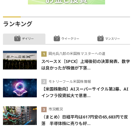
ランキング
デイリー
ウイークリー
マンスリー
岡元兵八郎の米国株マスターへの道
スペースＸ［SPCX］上場後初の決算発表、数字
は良かったが株価が下落...
モトリーフール米国株情報
【米国株動向】AIスーパーサイクル第2幕、AI
インフラ投資拡大で恩恵...
市況概況
（まとめ）日経平均は617円安の65,683円で反
落 半導体株に売りも好...