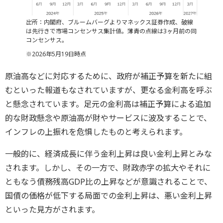
出所：内閣府、ブルームバーグよりマネックス証券作成、破線
は先行きで市場コンセンサス集計値。薄青の点線は3ヶ月前の同
コンセンサス。
※2026年5月19日時点
原油高などに対応するために、政府が補正予算を新たに組
むといった報道もなされていますが、更なる金利高を呼ぶ
と懸念されています。足元の金利高は補正予算による追加
的な財政懸念や原油高が財やサービスに波及することで、
インフレの上振れを危惧したものと考えられます。
一般的に、経済成長に伴う金利上昇は良い金利上昇とみな
されます。しかし、その一方で、財政赤字の拡大やそれに
ともなう債務残高GDP比の上昇などが意識されることで、
国債の価格が低下する局面での金利上昇は、悪い金利上昇
といった見方がされます。