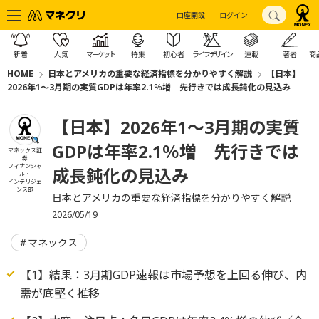
口座開設
ログイン
新着
人気
マーケット
特集
初心者
ライフデザイン
連載
著者
商
HOME
日本とアメリカの重要な経済指標を分かりやすく解説
【日本】
2026年1～3月期の実質GDPは年率2.1％増 先行きでは成長鈍化の見込み
【日本】2026年1～3月期の実質
GDPは年率2.1％増 先行きでは
マネックス証
券
フィナンシャ
成長鈍化の見込み
ル・
インテリジェ
ンス部
日本とアメリカの重要な経済指標を分かりやすく解説
2026/05/19
マネックス
【1】結果：3月期GDP速報は市場予想を上回る伸び、内
需が底堅く推移