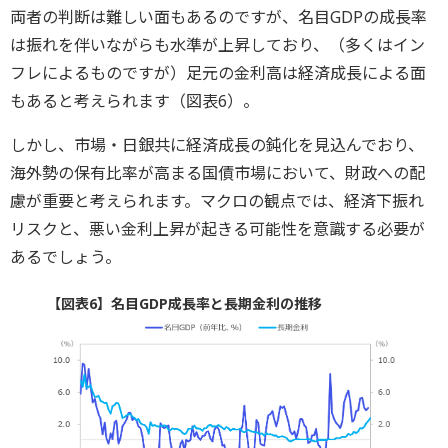
両者の判断は難しい面もあるのですが、名目GDPの成長率
は振れを伴いながらも水準が上昇しており、（多くはイン
フレによるものですが）足元の金利高は経済成長による面
もあると考えられます（図表6）。
しかし、市場・日銀共に経済成長の鈍化を見込んでおり、
海外勢の保有比率が高まる国債市場において、財政への配
慮が重要と考えられます。マクロの観点では、経済下振れ
リスクと、悪い金利上昇が起きる可能性を意識する必要が
あるでしょう。
【図表6】名目GDP成長率と長期金利の推移