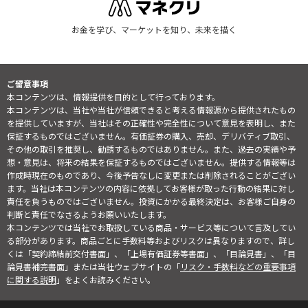
お金を学び、マーケットを知り、未来を描く
ご留意事項
本コンテンツは、情報提供を目的として行っております。
本コンテンツは、当社や当社が信頼できると考える情報源から提供されたもの
を提供していますが、当社はその正確性や完全性について意見を表明し、また
保証するものではございません。有価証券の購入、売却、デリバティブ取引、
その他の取引を推奨し、勧誘するものではありません。また、過去の実績や予
想・意見は、将来の結果を保証するものではございません。提供する情報等は
作成時現在のものであり、今後予告なしに変更または削除されることがござい
ます。当社は本コンテンツの内容に依拠してお客様が取った行動の結果に対し
責任を負うものではございません。投資にかかる最終決定は、お客様ご自身の
判断と責任でなさるようお願いいたします。
本コンテンツでは当社でお取扱している商品・サービス等について言及してい
る部分があります。商品ごとに手数料等およびリスクは異なりますので、詳し
くは「契約締結前交付書面」、「上場有価証券等書面」、「目論見書」、「目
論見書補完書面」または当社ウェブサイトの「
リスク・手数料などの重要事項
に関する説明
」をよくお読みください。