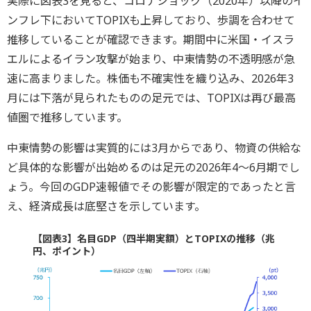
実際に図表3を見ると、コロナショック（2020年）以降のイ
ンフレ下においてTOPIXも上昇しており、歩調を合わせて
推移していることが確認できます。期間中に米国・イスラ
エルによるイラン攻撃が始まり、中東情勢の不透明感が急
速に高まりました。株価も不確実性を織り込み、2026年3
月には下落が見られたものの足元では、TOPIXは再び最高
値圏で推移しています。
中東情勢の影響は実質的には3月からであり、物資の供給な
ど具体的な影響が出始めるのは足元の2026年4～6月期でし
ょう。今回のGDP速報値でその影響が限定的であったと言
え、経済成長は底堅さを示しています。
【図表3】名目GDP（四半期実額）とTOPIXの推移（兆
円、ポイント）