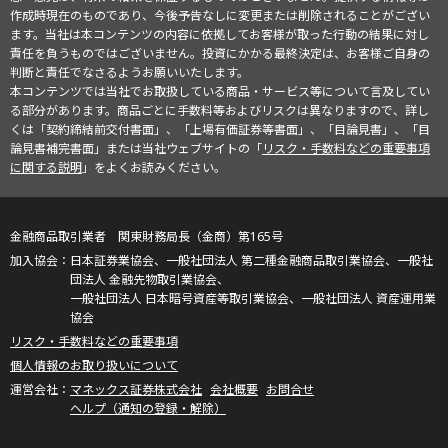
作成時現在のものであり、今後予告なしに変更または削除されることがござい
ます。当社は本コンテンツの内容に依拠してお客様が取った行動の結果に対し
責任を負うものではございません。投資にかかる最終決定は、お客様ご自身の
判断と責任でなさるようお願いいたします。
本コンテンツでは当社でお取扱している商品・サービス等について言及してい
る部分があります。商品ごとに手数料等およびリスクは異なりますので、詳し
くは「契約締結前交付書面」、「上場有価証券等書面」、「目論見書」、「目
論見書補完書面」または当社ウェブサイトの「
リスク・手数料などの重要事項
に関する説明
」をよくお読みください。
金融商品取引業者 関東財務局長（金商）第165号
日本証券業協会、一般社団法人 第二種金融商品取引業協会、一般社
団法人 金融先物取引業協会、
一般社団法人 日本暗号資産等取引業協会、一般社団法人 資産運用業
協会
リスク・手数料などの重要事項
個人情報のお取り扱いについて
マネックス証券株式会社
会社概要
お問合せ
ヘルプ（通知の登録・解除）