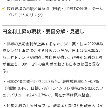
投資環境の示唆と留意点（円債・J-REITの妙味、ターム
プレミアムのリスク）
円金利上昇の現状・要因分解・見通し
・世界の長期金利が上昇するなか、米・英・独は2022年以
降レンジ上限に接近する揉み合いだが、日本は低水準なが
ら上昇トレンドが継続し独自色が強い。超長期金利の上昇
が目立ち、30年−2年の金利差の動きも日本は他国と異な
る。
・日本の10年債利回りは2.7％台。潜在成長率0.4～0.7％
（内閣府0.4％、日銀0.7％）にインフレ期待2％を加えたフ
ェアバリューは2.4～2.7％で、現在水準は概ね整合。
・10年金利の上昇分解では、政策金利期待と財政要因（イ