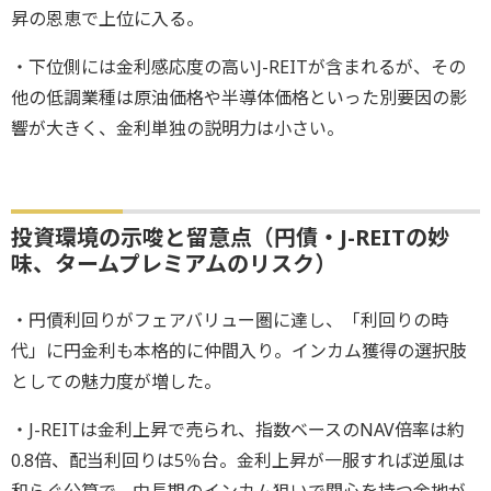
昇の恩恵で上位に入る。
・下位側には金利感応度の高いJ-REITが含まれるが、その
他の低調業種は原油価格や半導体価格といった別要因の影
響が大きく、金利単独の説明力は小さい。
投資環境の示唆と留意点（円債・J-REITの妙
味、タームプレミアムのリスク）
・円債利回りがフェアバリュー圏に達し、「利回りの時
代」に円金利も本格的に仲間入り。インカム獲得の選択肢
としての魅力度が増した。
・J-REITは金利上昇で売られ、指数ベースのNAV倍率は約
0.8倍、配当利回りは5％台。金利上昇が一服すれば逆風は
和らぐ公算で、中長期のインカム狙いで関心を持つ余地が