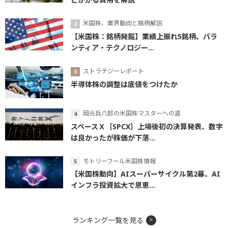
米国株、業界動向と銘柄解説
【米国株：銘柄発掘】業績上振れ5銘柄、パラ
ンティア・テクノロジー...
ストラテジーレポート
半導体株の調整は底値をつけたか
岡元兵八郎の米国株マスターへの道
スペースＸ［SPCX］上場後初の決算発表、数字
は良かったが株価が下落...
モトリーフール米国株情報
【米国株動向】AIスーパーサイクル第2幕、AI
インフラ投資拡大で恩恵...
ランキング一覧を見る