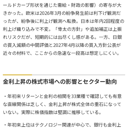
ールドカーブ形状を通じた需給・財政の影響）の寄与が大
きかった。欧米は2026年3月の紛争発生前は利下げ観測だ
ったが、紛争後に利上げ観測へ転換。日本は年内2回程度の
利上げ織り込みで不変。「骨太の方針」や追加補正は上振
れリスクだが、短期的には出尽くし感がある。一方、日銀
の買入減額の中間評価と2027年4月以降の買入方針公表が
近々の材料で、ここからの急速な一段高は想定しにくい。
金利上昇の株式市場への影響とセクター動向
・年初来リターンと金利の相関を33業種で確認しても有意
な直線関係は乏しく、金利上昇が株式全体の重石になって
いない。実際に株価指数は堅調に推移している。
・年初来上位はテクノロジー関連が中心で、銀行も金利上