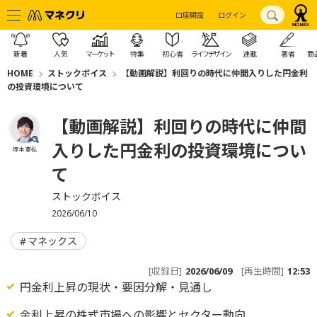
口座開設
ログイン
新着
人気
マーケット
特集
初心者
ライフデザイン
連載
著者
商
HOME
ストックボイス
【動画解説】利回りの時代に仲間入りした円金利
の投資環境について
【動画解説】利回りの時代に仲間
入りした円金利の投資環境につい
塚本 憲弘
て
ストックボイス
2026/06/10
マネックス
[収録日]
2026/06/09
[再生時間]
12:53
円金利上昇の現状・要因分解・見通し
金利上昇の株式市場への影響とセクター動向