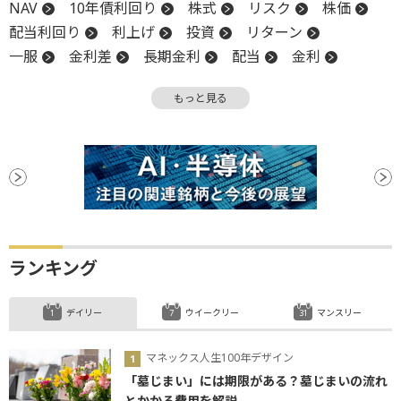
NAV
10年債利回り
株式
リスク
株価
配当利回り
利上げ
投資
リターン
一服
金利差
長期金利
配当
金利
政策金利
トレンド
利回り
インフレ
もっと見る
一段高
イールドカーブ
株価指数
堅調
材料
J-REIT
日銀
プレミアム
利下げ
REIT
ランキング
デイリー
ウイークリー
マンスリー
マネックス人生100年デザイン
「墓じまい」には期限がある？墓じまいの流れ
とかかる費用を解説