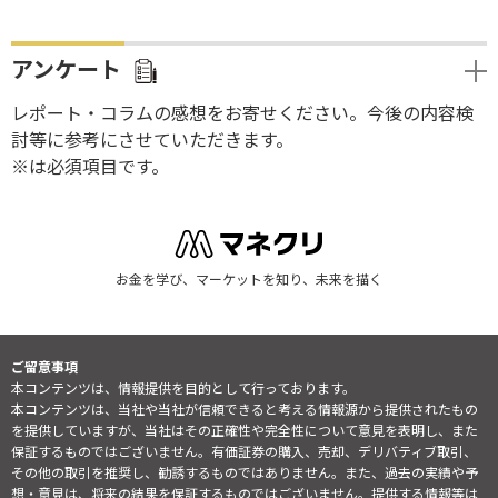
アンケート
レポート・コラムの感想をお寄せください。今後の内容検
討等に参考にさせていただきます。
※は必須項目です。
お金を学び、マーケットを知り、未来を描く
ご留意事項
本コンテンツは、情報提供を目的として行っております。
本コンテンツは、当社や当社が信頼できると考える情報源から提供されたもの
を提供していますが、当社はその正確性や完全性について意見を表明し、また
保証するものではございません。有価証券の購入、売却、デリバティブ取引、
その他の取引を推奨し、勧誘するものではありません。また、過去の実績や予
想・意見は、将来の結果を保証するものではございません。提供する情報等は