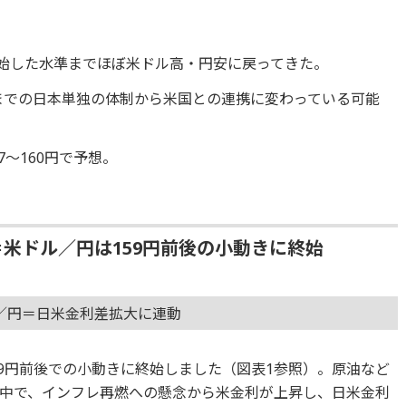
開始した水準までほぼ米ドル高・円安に戻ってきた。
年までの日本単独の体制から米国との連携に変わっている可能
7～160円で予想。
＝米ドル／円は159円前後の小動きに終始
／円＝日米金利差拡大に連動
59円前後での小動きに終始しました（図表1参照）。原油など
中で、インフレ再燃への懸念から米金利が上昇し、日米金利