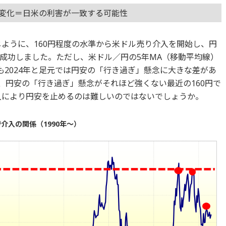
ら変化＝日米の利害が一致する可能性
じように、160円程度の水準から米ドル売り介入を開始し、円
成功しました。ただし、米ドル／円の5年MA（移動平均線）
も2024年と足元では円安の「行き過ぎ」懸念に大きな差があ
り、円安の「行き過ぎ」懸念がそれほど強くない最近の160円で
介入により円安を止めるのは難しいのではないでしょうか。
介入の関係（1990年～）