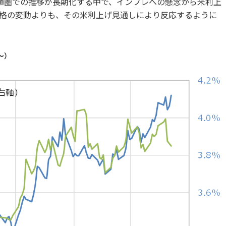
値圏での推移が長期化する中で、インフレへの懸念から米利上
格の変動よりも、その米利上げ見通しにより反応するように
～）