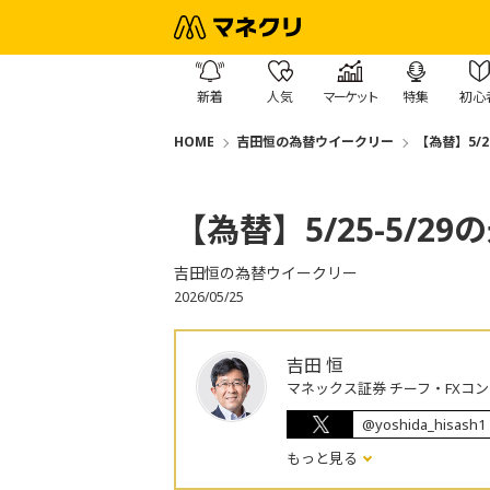
新着
人気
マーケット
特集
初心
HOME
吉田恒の為替ウイークリー
【為替】5/
【為替】5/25-5/
吉田恒の為替ウイークリー
2026/05/25
吉田 恒
マネックス証券 チーフ・FXコ
@yoshida_hisash1
もっと見る