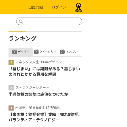
口座開設
ログイン
ランキング
デイリー
ウイークリー
マンスリー
マネックス人生100年デザイン
「墓じまい」には期限がある？墓じまい
の流れとかかる費用を解説
ストラテジーレポート
半導体株の調整は底値をつけたか
米国株、業界動向と銘柄解説
【米国株：銘柄発掘】業績上振れ5銘柄、
パランティア・テクノロジー...