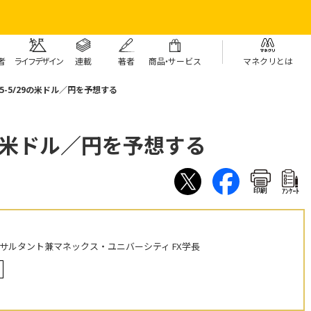
者
ライフデザイン
連載
著者
商
品・
サービス
マネクリとは
25-5/29の米ドル／円を予想する
29の米ドル／円を予想する
印刷
ｱﾝｹｰﾄ
ンサルタント兼マネックス・ユニバーシティ FX学長