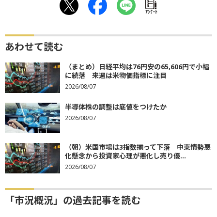
ｱﾝｹｰﾄ
あわせて読む
（まとめ）日経平均は76円安の65,606円で小幅
に続落 来週は米物価指標に注目
2026/08/07
半導体株の調整は底値をつけたか
2026/08/07
（朝）米国市場は3指数揃って下落 中東情勢悪
化懸念から投資家心理が悪化し売り優...
2026/08/07
「市況概況」の過去記事を読む