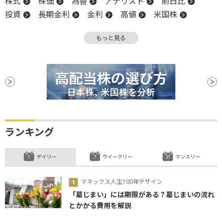
株式
株価
為替
アナリスト
前日比
投資
長期金利
金利
高値
米国株
業種別株価指数
NASDAQ
引け
もっと見る
ISM非製造業景気指数
株価指数
決算
堅調
材料
続伸
調整
反落
ランキング
デイリー
ウイークリー
マンスリー
マネックス人生100年デザイン
「墓じまい」には期限がある？墓じまいの流れ
とかかる費用を解説