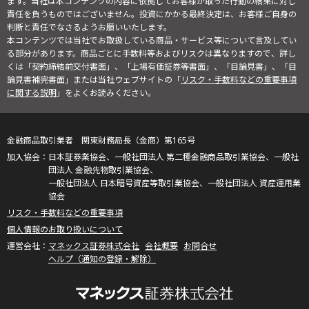
ます。当社は本コンテンツの内容に依拠してお客様が取った行動の結果に対し
責任を負うものではございません。投資にかかる最終決定は、お客様ご自身の
判断と責任でなさるようお願いいたします。
本コンテンツでは当社でお取扱している商品・サービス等について言及してい
る部分があります。商品ごとに手数料等およびリスクは異なりますので、詳し
くは「契約締結前交付書面」、「上場有価証券等書面」、「目論見書」、「目
論見書補完書面」または当社ウェブサイトの「
リスク・手数料などの重要事項
に関する説明
」をよくお読みください。
金融商品取引業者 関東財務局長（金商）第165号
日本証券業協会、一般社団法人 第二種金融商品取引業協会、一般社
団法人 金融先物取引業協会、
一般社団法人 日本暗号資産等取引業協会、一般社団法人 資産運用業
協会
リスク・手数料などの重要事項
個人情報のお取り扱いについて
マネックス証券株式会社
会社概要
お問合せ
ヘルプ（通知の登録・解除）