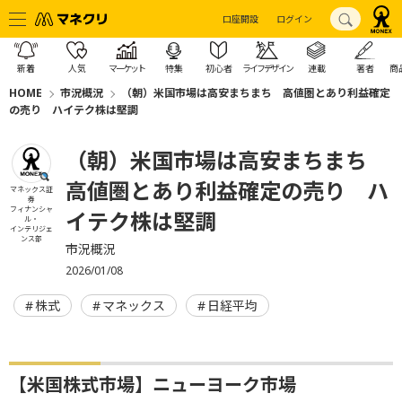
口座開設
ログイン
新着
人気
マーケット
特集
初心者
ライフデザイン
連載
著者
商
HOME
市況概況
（朝）米国市場は高安まちまち 高値圏とあり利益確定
の売り ハイテク株は堅調
（朝）米国市場は高安まちまち
高値圏とあり利益確定の売り ハ
マネックス証
券
フィナンシャ
イテク株は堅調
ル・
インテリジェ
ンス部
市況概況
2026/01/08
株式
マネックス
日経平均
【米国株式市場】ニューヨーク市場