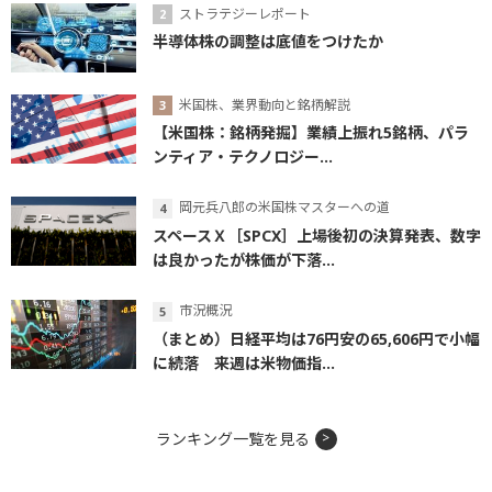
ストラテジーレポート
半導体株の調整は底値をつけたか
米国株、業界動向と銘柄解説
【米国株：銘柄発掘】業績上振れ5銘柄、パラ
ンティア・テクノロジー...
岡元兵八郎の米国株マスターへの道
スペースＸ［SPCX］上場後初の決算発表、数字
は良かったが株価が下落...
市況概況
（まとめ）日経平均は76円安の65,606円で小幅
に続落 来週は米物価指...
ランキング一覧を見る