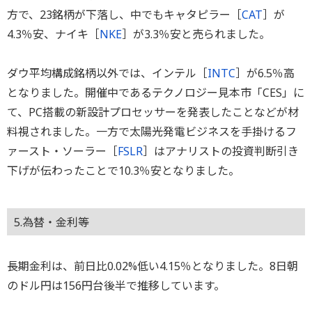
方で、23銘柄が下落し、中でもキャタピラー［
CAT
］が
4.3％安、ナイキ［
NKE
］が3.3％安と売られました。
ダウ平均構成銘柄以外では、インテル［
INTC
］が6.5％高
となりました。開催中であるテクノロジー見本市「CES」に
て、PC搭載の新設計プロセッサーを発表したことなどが材
料視されました。一方で太陽光発電ビジネスを手掛けるフ
ァースト・ソーラー［
FSLR
］はアナリストの投資判断引き
下げが伝わったことで10.3％安となりました。
5.為替・金利等
長期金利は、前日比0.02%低い4.15％となりました。8日朝
のドル円は156円台後半で推移しています。