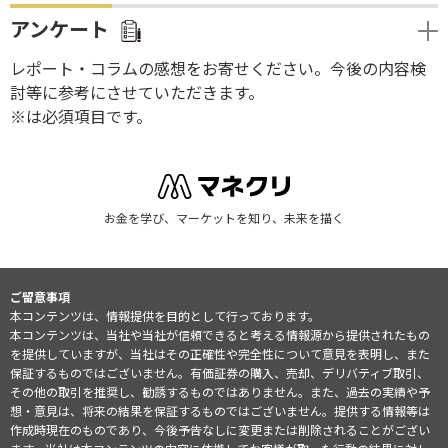
アンケート
レポート・コラムの感想をお寄せください。今後の内容検
討等に参考にさせていただきます。
※は必須項目です。
お金を学び、マーケットを知り、未来を描く
ご留意事項
本コンテンツは、情報提供を目的として行っております。
本コンテンツは、当社や当社が信頼できると考える情報源から提供されたもの
を提供していますが、当社はその正確性や完全性について意見を表明し、また
保証するものではございません。有価証券の購入、売却、デリバティブ取引、
その他の取引を推奨し、勧誘するものではありません。また、過去の実績や予
想・意見は、将来の結果を保証するものではございません。提供する情報等は
作成時現在のものであり、今後予告なしに変更または削除されることがござい