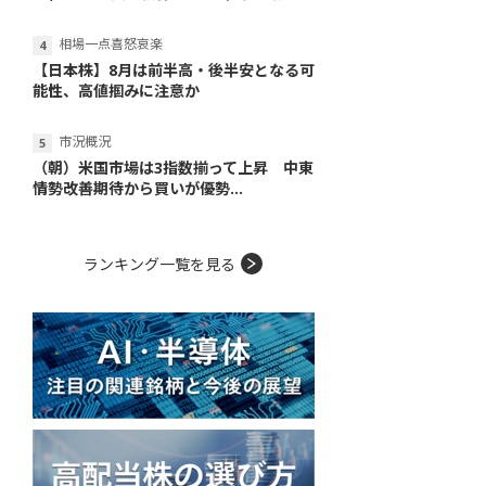
相場一点喜怒哀楽
【日本株】8月は前半高・後半安となる可
能性、高値掴みに注意か
市況概況
（朝）米国市場は3指数揃って上昇 中東
情勢改善期待から買いが優勢...
ランキング一覧を見る