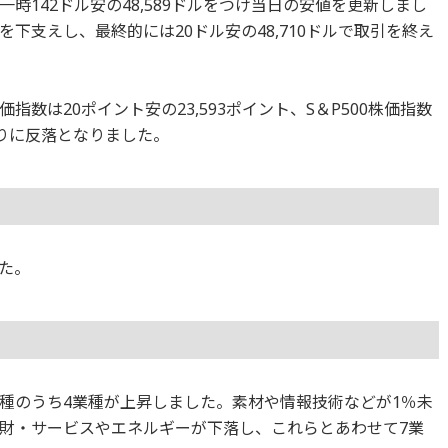
時142ドル安の48,589ドルをつけ当日の安値を更新しまし
下支えし、最終的には20ドル安の48,710ドルで取引を終え
数は20ポイント安の23,593ポイント、S＆P500株価指数
ぶりに反落となりました。
た。
1業種のうち4業種が上昇しました。素材や情報技術などが1％未
財・サービスやエネルギーが下落し、これらとあわせて7業