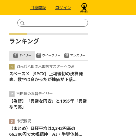
口座開設
ログイン
ランキング
デイリー
ウイークリー
マンスリー
岡元兵八郎の米国株マスターへの道
スペースＸ［SPCX］上場後初の決算発
表、数字は良かったが株価が下落...
吉田恒の為替デイリー
【為替】「異常な円安」と1995年「異常
な円高」
市況概況
（まとめ）日経平均は2,342円高の
66,300円で大幅続伸 AI・半導体銘...