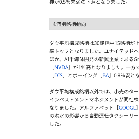
種が0.5％未満の下落となりました。
4.個別銘柄動向
ダウ平均構成銘柄は30銘柄中15銘柄が
率トップとなりました。ユナイテッドヘ
ほか、AI半導体開発の新興企業であるG
［
NVDA
］が1％高となりました。一方
［
DIS
］とボーイング［
BA
］0.8％安と
ダウ平均構成銘柄以外では、小売のター
インベストメントマネジメントが同社株
なりました。アルファベット［
GOOGL
の洪水の影響から自動運転タクシーサー
した。