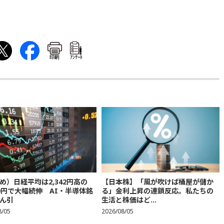
印刷
ｱﾝｹｰﾄ
め）日経平均は2,342円高の
【日本株】「風が吹けば桶屋が儲か
300円で大幅続伸 AI・半導体銘
る」金利上昇の連鎖反応。私たちの
ん引
生活と株価はど...
8/05
2026/08/05