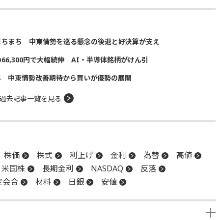
まちまち 中東情勢を巡る懸念の後退と好決算が支え
の66,300円で大幅続伸 AI・半導体銘柄がけん引
昇 中東情勢改善期待から買いが優勢の展開
過去記事一覧を見る
株価
株式
利上げ
金利
為替
高値
米国株
長期金利
NASDAQ
反落
定会合
材料
日銀
安値