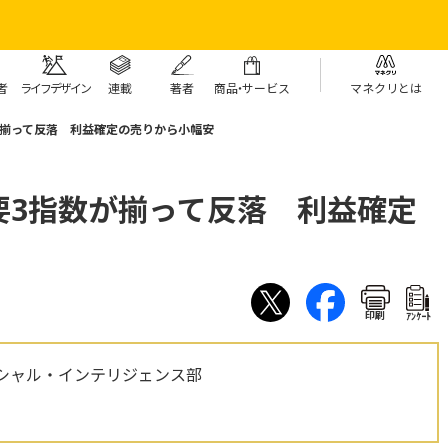
者
ライフデザイン
連載
著者
商
品・
サービス
マネクリとは
が揃って反落 利益確定の売りから小幅安
要3指数が揃って反落 利益確定
印刷
ｱﾝｹｰﾄ
シャル・インテリジェンス部