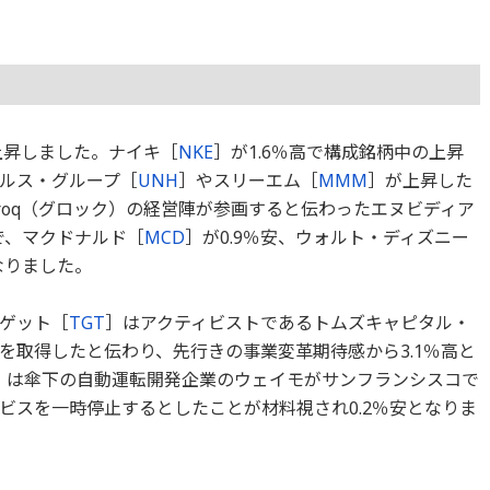
上昇しました。ナイキ［
NKE
］が1.6％高で構成銘柄中の上昇
ルス・グループ［
UNH
］やスリーエム［
MMM
］が上昇した
roq（グロック）の経営陣が参画すると伝わったエヌビディア
で、マクドナルド［
MCD
］が0.9％安、ウォルト・ディズニー
なりました。
ゲット［
TGT
］はアクティビストであるトムズキャピタル・
を取得したと伝わり、先行きの事業変革期待感から3.1％高と
］は傘下の自動運転開発企業のウェイモがサンフランシスコで
ビスを一時停止するとしたことが材料視され0.2％安となりま