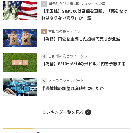
岡元兵八郎の米国株マスターへの道
【米国株】S&P500は高値を更新、「売らなけ
ればならない売り」が一巡...
吉田恒の為替デイリー
【為替】円安を主導した投機円売りが急減
吉田恒の為替ウイークリー
【為替】8/10～8/14の米ドル／円を予想する
ストラテジーレポート
半導体株の調整は底値をつけたか
ランキング一覧を見る