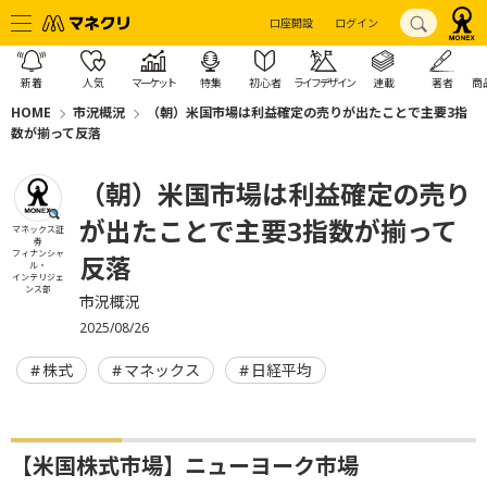
口座開設
ログイン
新着
人気
マーケット
特集
初心者
ライフデザイン
連載
著者
商
HOME
市況概況
（朝）米国市場は利益確定の売りが出たことで主要3指
数が揃って反落
（朝）米国市場は利益確定の売り
が出たことで主要3指数が揃って
マネックス証
券
フィナンシャ
反落
ル・
インテリジェ
ンス部
市況概況
2025/08/26
株式
マネックス
日経平均
【米国株式市場】ニューヨーク市場