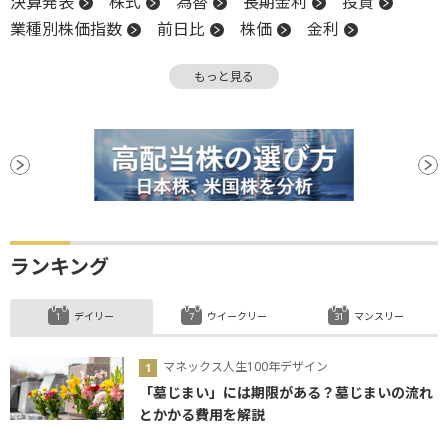
決算発表
株式
為替
長期金利
投資
業種別株価指数
前日比
株価
金利
軟調
米国株
NASDAQ
引け
S&P500
もっと見る
株価指数
関税
決算
材料
新築住宅販売件数
反落
買収
ランキング
デイリー
ウイークリー
マンスリー
マネックス人生100年デザイン
「墓じまい」には期限がある？墓じまいの流れ
とかかる費用を解説