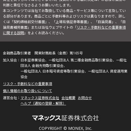
判断と責任でなさるようお願いいたします。
本コンテンツでは当社でお取扱している商品・サービス等について言及してい
る部分があります。商品ごとに手数料等およびリスクは異なりますので、詳し
くは「契約締結前交付書面」、「上場有価証券等書面」、「目論見書」、「目
論見書補完書面」または当社ウェブサイトの「
リスク・手数料などの重要事項
に関する説明
」をよくお読みください。
金融商品取引業者 関東財務局長（金商）第165号
日本証券業協会、一般社団法人 第二種金融商品取引業協会、一般社
団法人 金融先物取引業協会、
一般社団法人 日本暗号資産等取引業協会、一般社団法人 資産運用業
協会
リスク・手数料などの重要事項
個人情報のお取り扱いについて
マネックス証券株式会社
会社概要
お問合せ
ヘルプ（通知の登録・解除）
COPYRIGHT © MONEX, Inc.