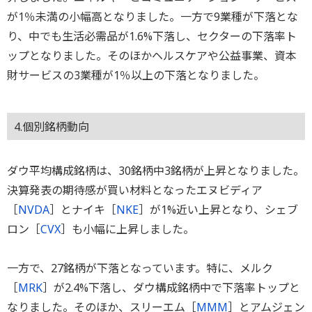
が1％未満の小幅高となりました。一方で9業種が下落とな
り、中でも生活必需品が1.6%下落し、セクターの下落率ト
ップとなりました。そのほかヘルスケアや公益事業、資本
財サービスの3業種が1％以上の下落となりました。
4.個別銘柄動向
ダウ平均構成銘柄は、30銘柄中3銘柄が上昇となりました。
決算発表の期待感が買い材料となったエヌビディア
［
NVDA
］とナイキ［
NKE
］が1%近い上昇となり、シェブ
ロン［
CVX
］も小幅に上昇しました。
一方で、27銘柄が下落となっています。特に、メルク
［
MRK
］が2.4%下落し、ダウ構成銘柄中で下落率トップと
なりました。そのほか、スリーエム［
MMM
］とアムジェン