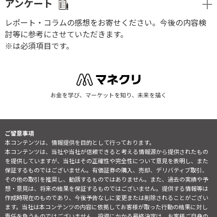
アンケート
レポート・コラムの感想をお寄せください。今後の内容検
討等に参考にさせていただきます。
※は必須項目です。
お金を学び、マーケットを知り、未来を描く
ご留意事項
本コンテンツは、情報提供を目的として行っております。
本コンテンツは、当社や当社が信頼できると考える情報源から提供されたもの
を提供していますが、当社はその正確性や完全性について意見を表明し、また
保証するものではございません。有価証券の購入、売却、デリバティブ取引、
その他の取引を推奨し、勧誘するものではありません。また、過去の実績や予
想・意見は、将来の結果を保証するものではございません。提供する情報等は
作成時現在のものであり、今後予告なしに変更または削除されることがござい
ます。当社は本コンテンツの内容に依拠してお客様が取った行動の結果に対し
責任を負うものではございません。投資にかかる最終決定は、お客様ご自身の