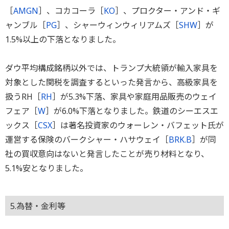
［
AMGN
］、コカコーラ［
KO
］、プロクター・アンド・ギ
ャンブル［
PG
］、シャーウィンウィリアムズ［
SHW
］が
1.5%以上の下落となりました。
ダウ平均構成銘柄以外では、トランプ大統領が輸入家具を
対象とした関税を調査するといった発言から、高級家具を
扱うRH［
RH
］が5.3%下落、家具や家庭用品販売のウェイ
フェア［
W
］が6.0%下落となりました。鉄道のシーエスエ
ックス［
CSX
］は著名投資家のウォーレン・バフェット氏が
運営する保険のバークシャー・ハサウェイ［
BRK.B
］が同
社の買収意向はないと発言したことが売り材料となり、
5.1%安となりました。
5.為替・金利等