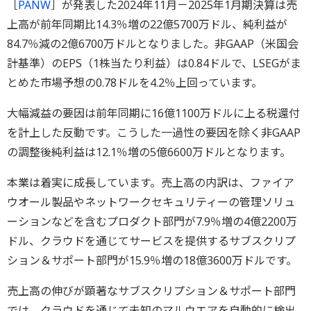
［
PANW
］が発表した2024年11月－2025年1月期決算は売
上高が前年同期比14.3％増の22億5700万ドル、純利益が
84.7％減の2億6700万ドルとなりました。非GAAP（米国会
計基準）のEPS（1株当たり利益）は0.84ドルで、LSEGがま
とめた市場予想の0.78ドルを4.2％上回っています。
大幅減益の要因は前年同期に16億1100万ドルに上る税還付
を計上した反動です。こうした一過性の要因を除く非GAAP
の調整後純利益は12.1％増の5億6600万ドルとなります。
本業は着実に成長しています。売上高の内訳は、ファイア
ウオール製品やネットワークセキュリティーの管理ソリュ
ーションなどを含むプロダクト部門が7.9％増の4億2200万
ドル、クラウドを通じてサービスを提供するサブスクリプ
ション＆サポート部門が15.9％増の18億3600万ドルです。
売上高の伸びが顕著なサブスクリプション＆サポート部門
では、クラウドを通じて未知のマルウエアを自動的に検出