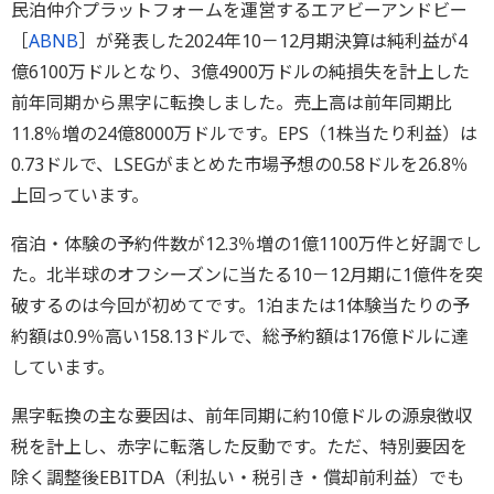
民泊仲介プラットフォームを運営するエアビーアンドビー
［
ABNB
］が発表した2024年10－12月期決算は純利益が4
億6100万ドルとなり、3億4900万ドルの純損失を計上した
前年同期から黒字に転換しました。売上高は前年同期比
11.8％増の24億8000万ドルです。EPS（1株当たり利益）は
0.73ドルで、LSEGがまとめた市場予想の0.58ドルを26.8％
上回っています。
宿泊・体験の予約件数が12.3％増の1億1100万件と好調でし
た。北半球のオフシーズンに当たる10－12月期に1億件を突
破するのは今回が初めてです。1泊または1体験当たりの予
約額は0.9％高い158.13ドルで、総予約額は176億ドルに達
しています。
黒字転換の主な要因は、前年同期に約10億ドルの源泉徴収
税を計上し、赤字に転落した反動です。ただ、特別要因を
除く調整後EBITDA（利払い・税引き・償却前利益）でも