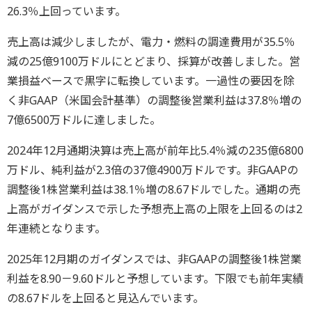
26.3％上回っています。
売上高は減少しましたが、電力・燃料の調達費用が35.5％
減の25億9100万ドルにとどまり、採算が改善しました。営
業損益ベースで黒字に転換しています。一過性の要因を除
く非GAAP（米国会計基準）の調整後営業利益は37.8％増の
7億6500万ドルに達しました。
2024年12月通期決算は売上高が前年比5.4％減の235億6800
万ドル、純利益が2.3倍の37億4900万ドルです。非GAAPの
調整後1株営業利益は38.1％増の8.67ドルでした。通期の売
上高がガイダンスで示した予想売上高の上限を上回るのは2
年連続となります。
2025年12月期のガイダンスでは、非GAAPの調整後1株営業
利益を8.90－9.60ドルと予想しています。下限でも前年実績
の8.67ドルを上回ると見込んでいます。