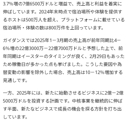
3.7％増の7億6500万ドルと増益で、売上高と利益を着実に
伸ばしています。2024年末時点で宿泊場所や体験を提供す
るホストは500万人を超え、プラットフォームに載せている
宿泊場所・体験の数は800万件を上回っています。
ガイダンスでは2025年1－3月期の売上高が前年同期比4－
6％増の22億3000万－22億7000万ドルと予想した上で、前
年同期はイースターのタイミングが良く、2月29日もあった
ため稼働日が多かった点も挙げました。こうした要因や為
替変動の影響を除外した場合、売上高は10－12％増加する
見通しです。
一方、2025年には、新たに始動させるビジネスに2億－2億
5000万ドルを投資する計画です。中核事業を継続的に伸ば
す半面、新たなビジネスで成長の機会を探る方針を打ち出
しています。