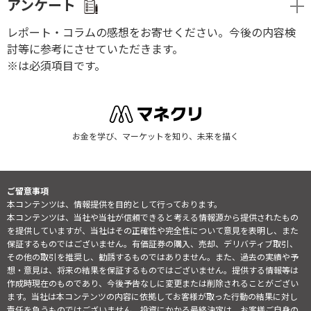
アンケート
レポート・コラムの感想をお寄せください。今後の内容検
討等に参考にさせていただきます。
※は必須項目です。
お金を学び、マーケットを知り、未来を描く
ご留意事項
本コンテンツは、情報提供を目的として行っております。
本コンテンツは、当社や当社が信頼できると考える情報源から提供されたもの
を提供していますが、当社はその正確性や完全性について意見を表明し、また
保証するものではございません。有価証券の購入、売却、デリバティブ取引、
その他の取引を推奨し、勧誘するものではありません。また、過去の実績や予
想・意見は、将来の結果を保証するものではございません。提供する情報等は
作成時現在のものであり、今後予告なしに変更または削除されることがござい
ます。当社は本コンテンツの内容に依拠してお客様が取った行動の結果に対し
責任を負うものではございません。投資にかかる最終決定は、お客様ご自身の