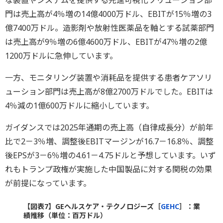
な装置やシステムを提供する先進可視化ソリューション部
門は売上高が4％増の14億4000万ドル、EBITが15％増の3
億7400万ドル。造影剤や放射性医薬品を軸とする試薬部門
は売上高が9％増の6億4600万ドル、EBITが47％増の2億
1200万ドルに急伸しています。
一方、モニタリング装置や消耗品を提供する患者ケアソリ
ューション部門は売上高が8億2700万ドルでした。EBITは
4％減の1億600万ドルに縮小しています。
ガイダンスでは2025年通期の売上高（自律成長分）が前年
比で2－3％増、調整後EBITマージンが16.7－16.8％、調整
後EPSが3－6％増の4.61－4.75ドルと予想しています。いず
れもトランプ政権が実施した中国製品に対する関税の効果
が前提になっています。
【図表7】GEヘルスケア・テクノロジーズ［
GEHC
］：業
績推移（単位：百万ドル）