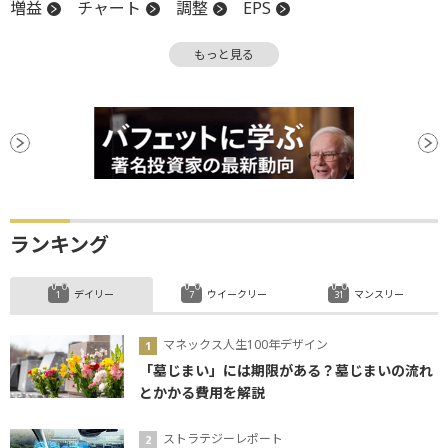
増益
チャート
調整
EPS
営業キャッシュフロー
営業利益
減益
もっと見る
EBITDA
営業利益率
関税
キャッシュフロー
GAAP
決算
源泉徴収
週足
証券取引所
CEO
買収
パフォーマンス
ランキング
デイリー
ウイークリー
マンスリー
マネックス人生100年デザイン
「墓じまい」には期限がある？墓じまいの流れ
とかかる費用を解説
ストラテジーレポート