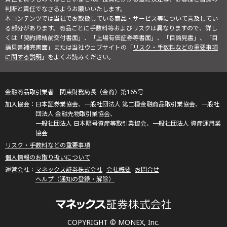
判断と責任でなさるようお願いいたします。
本コンテンツでは当社でお取扱している商品・サービス等について言及してい
る部分があります。商品ごとに手数料等およびリスクは異なりますので、詳し
くは「契約締結前交付書面」、「上場有価証券等書面」、「目論見書」、「目
論見書補完書面」または当社ウェブサイトの「
リスク・手数料などの重要事項
に関する説明
」をよくお読みください。
金融商品取引業者 関東財務局長（金商）第165号
日本証券業協会、一般社団法人 第二種金融商品取引業協会、一般社
団法人 金融先物取引業協会、
一般社団法人 日本暗号資産等取引業協会、一般社団法人 資産運用業
協会
リスク・手数料などの重要事項
個人情報のお取り扱いについて
マネックス証券株式会社
会社概要
お問合せ
ヘルプ（通知の登録・解除）
COPYRIGHT © MONEX, Inc.