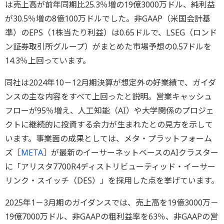
は売上高が前年同期比25.3％増の19億3000万ドル、純利益
が30.5％増の8億100万ドルでした。非GAAP（米国会計基
準）のEPS（1株当たり利益）は0.65ドルで、LSEG（ロンド
ン証券取引所グループ）がまとめた市場予想の0.57ドルを
14.3％上回っています。
同社は2024年10－12月期決算が想定外の好業績で、ガイダ
ンスの主な内容をすべて上回ったと説明。営業キャッシュ
フローが95％増え、人工知能（AI）や大学関係のプロジェ
クトに継続的に投資する余力が生まれたとの見方を示して
います。事業面の成果としては、メタ・プラットフォーム
ズ［
META
］が最新のイーサーネットベースのAIクラスター
に「アリスタ7700R4ディストリビューティッド・イーサー
リンク・スイッチ（DES）」を採用した点を挙げています。
2025年1－3月期のガイダンスでは、売上高を19億3000万－
19億7000万ドル、非GAAPの粗利益率を63％、非GAAPの営