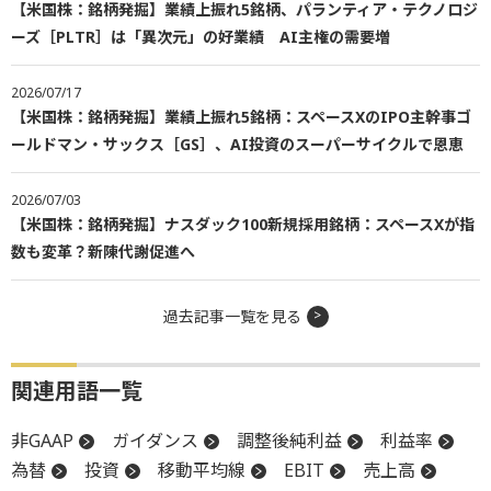
【米国株：銘柄発掘】業績上振れ5銘柄、パランティア・テクノロジ
ーズ［PLTR］は「異次元」の好業績 AI主権の需要増
2026/07/17
【米国株：銘柄発掘】業績上振れ5銘柄：スペースXのIPO主幹事ゴ
ールドマン・サックス［GS］、AI投資のスーパーサイクルで恩恵
2026/07/03
【米国株：銘柄発掘】ナスダック100新規採用銘柄：スペースXが指
数も変革？新陳代謝促進へ
過去記事一覧を見る
関連用語一覧
非GAAP
ガイダンス
調整後純利益
利益率
為替
投資
移動平均線
EBIT
売上高