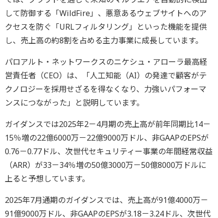
して防御する「WildFire」、悪意あるウェブサイトへのア
クセスを防ぐ「URLフィルタリング」といった機能を提供
し、売上高の約8割を占める主力事業に成長しています。
パロアルト・ネットワークスのニケシュ・アローラ最高経
営責任者（CEO）は、「人工知能（AI）の発達で顧客がテ
クノロジーを採用せざるを得なくなり、力強いパフォーマ
ンスにつながった」と説明しています。
ガイダンスでは2025年2－4月期の売上高が前年同期比14－
15％増の22億6000万－22億9000万ドル、非GAAPのEPSが
0.76－0.77ドル、次世代セキュリティー事業の年間経常収益
（ARR）が33－34％増の50億3000万－50億8000万ドルに
上ると予想しています。
2025年7月通期のガイダンスでは、売上高が91億4000万－
91億9000万ドル、非GAAPのEPSが3.18－3.24ドル、次世代