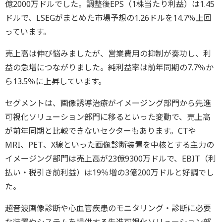
億2000万ドルでした。調整後EPS（1株当たり利益）は1.45
ドルで、LSEGがまとめた市場予想の1.26ドルを14.7％上回
っています。
売上高は伸び悩みましたが、営業費用の抑制が奏功し、利
益の急増につながりました。純利益率は前年同期の7.7％か
ら13.5％に上昇しています。
セグメントは、画像誘導治療がイメージング部門から先進
可視化ソリューション部門に移るといった変動で、売上高
が前年同期と比較できないセクターもあります。CTや
MRI、PET、X線といった画像診断装置を中核とする主力の
イメージング部門は売上高が23億9300万ドルで、EBIT（利
払い・税引き前利益）は19％増の3億200万ドルと好調でし
た。
超音波画像診断や心血管疾患のモニタリング・診断に必要