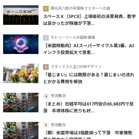
岡元兵八郎の米国株マスターへの道
スペースＸ［SPCX］上場後初の決算発表、数字
は良かったが株価が下落...
モトリーフール米国株情報
【米国株動向】AIスーパーサイクル第2幕、AI
インフラ投資拡大で恩恵...
マネックス人生100年デザイン
「墓じまい」には期限がある？墓じまいの流れ
とかかる費用を解説
市況概況
（まとめ）日経平均は617円安の65,683円で反
落 半導体株に売りも好...
市況概況
（朝）米国市場は3指数揃って下落 中東情勢