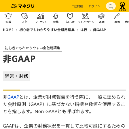
口座開設
ログイン
新着
人気
マーケット
特集
初心者
ライフデザイン
連載
著者
商
HOME
初心者でもわかりやすい金融用語集
は行
非GAAP
初心者でもわかりやすい金融用語集
非GAAP
経営・財務
非
GAAP
とは、企業が財務報告を行う際に、一般に認められ
た会計原則（GAAP）に基づかない指標や数値を使用するこ
とを指します。Non-GAAPとも呼ばれます。
GAAPは、企業の財務状況を一貫して比較可能にするための