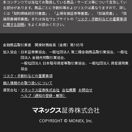
本コンテンツでは当社でお取扱している商品・サービス等について言及してい
る部分があります。商品ごとに手数料等およびリスクは異なりますので、詳し
くは「契約締結前交付書面」、「上場有価証券等書面」、「目論見書」、「目
論見書補完書面」または当社ウェブサイトの「
リスク・手数料などの重要事項
に関する説明
」をよくお読みください。
金融商品取引業者 関東財務局長（金商）第165号
日本証券業協会、一般社団法人 第二種金融商品取引業協会、一般社
団法人 金融先物取引業協会、
一般社団法人 日本暗号資産等取引業協会、一般社団法人 資産運用業
協会
リスク・手数料などの重要事項
個人情報のお取り扱いについて
マネックス証券株式会社
会社概要
お問合せ
ヘルプ（通知の登録・解除）
COPYRIGHT © MONEX, Inc.