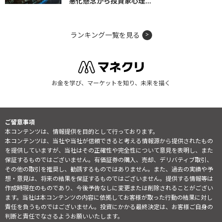
悪化懸念から投資家心理...
ランキング一覧を見る
お金を学び、マーケットを知り、未来を描く
ご留意事項
本コンテンツは、情報提供を目的として行っております。
本コンテンツは、当社や当社が信頼できると考える情報源から提供されたもの
を提供していますが、当社はその正確性や完全性について意見を表明し、また
保証するものではございません。有価証券の購入、売却、デリバティブ取引、
その他の取引を推奨し、勧誘するものではありません。また、過去の実績や予
想・意見は、将来の結果を保証するものではございません。提供する情報等は
作成時現在のものであり、今後予告なしに変更または削除されることがござい
ます。当社は本コンテンツの内容に依拠してお客様が取った行動の結果に対し
責任を負うものではございません。投資にかかる最終決定は、お客様ご自身の
判断と責任でなさるようお願いいたします。