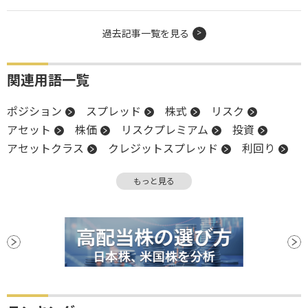
過去記事一覧を見る
関連用語一覧
ポジション
スプレッド
株式
リスク
アセット
株価
リスクプレミアム
投資
アセットクラス
クレジットスプレッド
利回り
IMF
インフレ
下方修正
金融政策
もっと見る
リスクオン
S&P500
金融政策決定会合
決算
堅調
債券
資産運用
消費者信頼感指数
日銀
ハイイールド債
プレミアム
リスクオフ