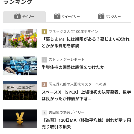
ランキング
デイリー
ウイークリー
マンスリー
マネックス人生100年デザイン
「墓じまい」には期限がある？墓じまいの流れ
とかかる費用を解説
ストラテジーレポート
半導体株の調整は底値をつけたか
岡元兵八郎の米国株マスターへの道
スペースＸ［SPCX］上場後初の決算発表、数字
は良かったが株価が下落...
吉田恒の為替デイリー
【為替】120日MA（移動平均線）割れが示す円
売り取引の損失