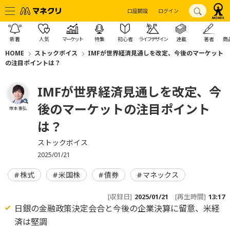
口座開設
ログイン
新着
人気
マーケット
特集
初心者
ライフデザイン
連載
著者
商
HOME
ストックボイス
IMFが世界経済見通しを改定、今後のマーケット
の注目ポイントは？
IMFが世界経済見通しを改定、今
後のマーケットの注目ポイント
塚本 憲弘
は？
ストックボイス
2025/01/21
株式
米国株
債券
マネックス
[収録日]
2025/01/21
[再生時間]
13:17
日銀の金融政策決定会合と今後の企業決算に留意、米経
済は堅調