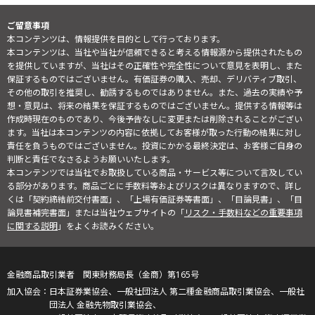
ご留意事項
本コンテンツは、情報提供を目的として行っております。
本コンテンツは、当社や当社が信頼できると考える情報源から提供されたもの
を提供していますが、当社はその正確性や完全性について意見を表明し、また
保証するものではございません。有価証券の購入、売却、デリバティブ取引、
その他の取引を推奨し、勧誘するものではありません。また、過去の実績や予
想・意見は、将来の結果を保証するものではございません。提供する情報等は
作成時現在のものであり、今後予告なしに変更または削除されることがござい
ます。当社は本コンテンツの内容に依拠してお客様が取った行動の結果に対し
責任を負うものではございません。投資にかかる最終決定は、お客様ご自身の
判断と責任でなさるようお願いいたします。
本コンテンツでは当社でお取扱している商品・サービス等について言及してい
る部分があります。商品ごとに手数料等およびリスクは異なりますので、詳し
くは「契約締結前交付書面」、「上場有価証券等書面」、「目論見書」、「目
論見書補完書面」または当社ウェブサイトの「
リスク・手数料などの重要事項
に関する説明
」をよくお読みください。
金融商品取引業者 関東財務局長（金商）第165号
日本証券業協会、一般社団法人 第二種金融商品取引業協会、一般社
団法人 金融先物取引業協会、