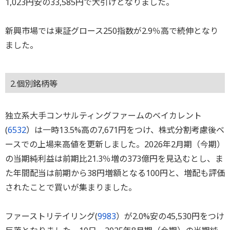
1,023円安の33,585円で大引けとなりました。
新興市場では東証グロース250指数が2.9％高で続伸となり
ました。
2.個別銘柄等
独立系大手コンサルティングファームのベイカレント
(
6532
）は一時13.5%高の7,671円をつけ、株式分割考慮後ベ
ースでの上場来高値を更新しました。2026年2月期（今期）
の当期純利益は前期比21.3％増の373億円を見込むとし、ま
た年間配当は前期から38円増額となる100円と、増配も評価
されたことで買いが集まりました。
ファーストリテイリング(
9983
）が2.0%安の45,530円をつけ