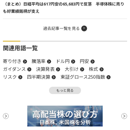
（まとめ）日経平均は617円安の65,683円で反落 半導体株に売り
も好業績銘柄が支え
過去記事一覧を見る
関連用語一覧
寄り付き
騰落率
ドル円
円安
ガイダンス
決算発表
大引け
株式
リスク
四半期決算
東証グロース250指数
配当
円高
上場来高値
上方修正
高値
もっと見る
下方修正
当期純利益
引け
米中貿易摩擦
株式分割
関税
決算
堅調
後場
材料
新興市場
上場
前引け
増配
続伸
反落
安値