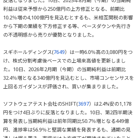
反落となりました。10日、2025年8月期（今期）の当期純
利益は従来予想から250億円の上方修正となる、前期比
10.2％増の4,100億円を見込むとするも、米相互関税の影響
から下期の業績を下方修正する等、ペースダウンや先行き
の不透明感から売りが優勢となりました。
スギホールディングス(
7649
）は一時6.0％高の3,080円をつ
け、株式分割考慮後ベースでの上場来高値を更新しまし
た。10日、2026年2月期（今期）の当期純利益は前期比
32.4％増となる340億円を見込むとし、市場コンセンサスを
上回るガイダンスが評価され、買いが集まりました。
ソフトウェアテスト会社のSHIFT(
3697
）は2.4%安の1,178
円をつけ4日ぶりに反落となりました。10日、第2四半期決
算を発表し当期純利益は前年同期比50.7％増となる449億
円、進捗率は56.9％と堅調な業績を発表するも、通期の見