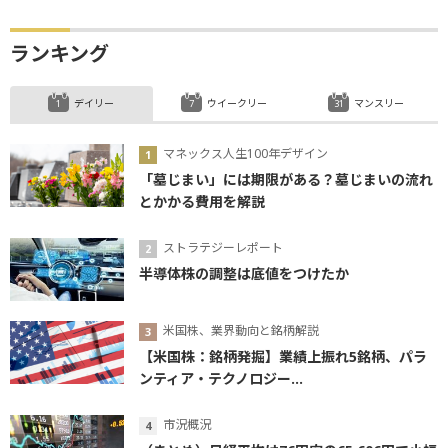
ランキング
デイリー
ウイークリー
マンスリー
マネックス人生100年デザイン
「墓じまい」には期限がある？墓じまいの流れ
とかかる費用を解説
ストラテジーレポート
半導体株の調整は底値をつけたか
米国株、業界動向と銘柄解説
【米国株：銘柄発掘】業績上振れ5銘柄、パラ
ンティア・テクノロジー...
市況概況