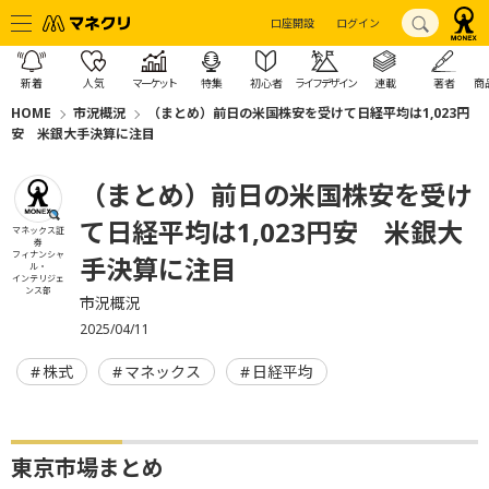
口座開設
ログイン
新着
人気
マーケット
特集
初心者
ライフデザイン
連載
著者
商
HOME
市況概況
（まとめ）前日の米国株安を受けて日経平均は1,023円
安 米銀大手決算に注目
（まとめ）前日の米国株安を受け
て日経平均は1,023円安 米銀大
マネックス証
券
フィナンシャ
手決算に注目
ル・
インテリジェ
ンス部
市況概況
2025/04/11
株式
マネックス
日経平均
東京市場まとめ