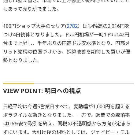
通しは据え置き、市場では上方修正が期待されていたこと
もあって売りがでました。
100円ショップ大手のセリア(
2782
）は1.4%高の2,916円を
つけ4日続伸となりました。ドル円相場が一時1ドル142円
台まで上昇し、半年ぶりの円高ドル安水準となり、円高メ
リット銘柄の位置づけから、採算改善を期待した買いが優
勢となりました。
VIEW POINT: 明日への視点
日経平均は今週5営業日すべて、変動幅が1,000円を超える
ボラタイルな動きとなりました。一方で、週間での騰落率
は0.6%安で取引を終え、関税の不透明感から方向が定まら
ずにいます。大引け後の材料としては、ジェイピー・モル