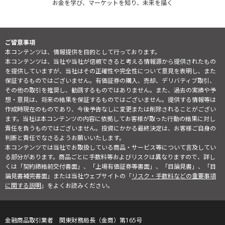
お金を学び、マーケットを知り、未来を描く
ご留意事項
本コンテンツは、情報提供を目的として行っております。
本コンテンツは、当社や当社が信頼できると考える情報源から提供されたもの
を提供していますが、当社はその正確性や完全性について意見を表明し、また
保証するものではございません。有価証券の購入、売却、デリバティブ取引、
その他の取引を推奨し、勧誘するものではありません。また、過去の実績や予
想・意見は、将来の結果を保証するものではございません。提供する情報等は
作成時現在のものであり、今後予告なしに変更または削除されることがござい
ます。当社は本コンテンツの内容に依拠してお客様が取った行動の結果に対し
責任を負うものではございません。投資にかかる最終決定は、お客様ご自身の
判断と責任でなさるようお願いいたします。
本コンテンツでは当社でお取扱している商品・サービス等について言及してい
る部分があります。商品ごとに手数料等およびリスクは異なりますので、詳し
くは「契約締結前交付書面」、「上場有価証券等書面」、「目論見書」、「目
論見書補完書面」または当社ウェブサイトの「
リスク・手数料などの重要事項
に関する説明
」をよくお読みください。
金融商品取引業者 関東財務局長（金商）第165号